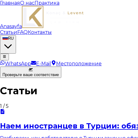
Главная
О нас
Практика
Anasayfa
Статьи
FAQ
Контакты
RU
WhatsApp
E-Mail
Местоположение
Проверьте ваше соответствие
Статьи
1
/
5
Наем иностранцев в Турции: обя