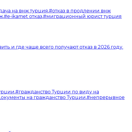
дача на внж турция
,
#
отказ в продлении внж
нж
,
#
e-ikamet отказ
,
#
миграционный юрист турция
ить и где чаще всего получают отказ в 2026 году.
Турции
,
#
гражданство Турции по виду на
документы на гражданство Турции
,
#
непрерывное