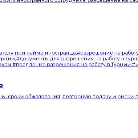
рмить иностранного сотрудника: разрешение на раб
ателя при найме иностранца
,
#
разрешение на работ
Турции
,
#
документы для разрешения на работу в Тур
икам
,
#
продление разрешения на работу в Турции
,
#
ь
ы, сроки обжалования, повторную подачу и риски п