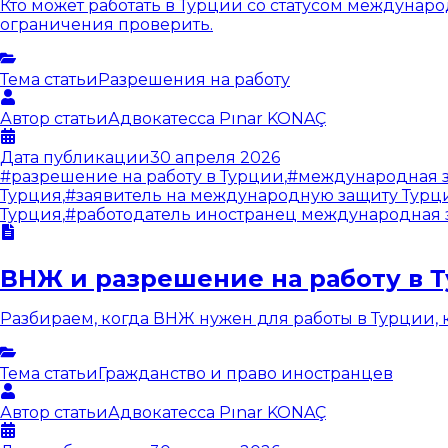
Кто может работать в Турции со статусом междунар
ограничения проверить.
Тема статьи
Разрешения на работу
Автор статьи
Адвокатесса
Pınar KONAÇ
Дата публикации
30 апреля 2026
#
разрешение на работу в Турции
,
#
международная з
Турция
,
#
заявитель на международную защиту Турц
Турция
,
#
работодатель иностранец международная 
ВНЖ и разрешение на работу в 
Разбираем, когда ВНЖ нужен для работы в Турции, к
Тема статьи
Гражданство и право иностранцев
Автор статьи
Адвокатесса
Pınar KONAÇ