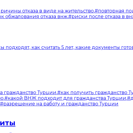
причины отказа в виде на жительство
,
#
повторная по
ок обжалования отказа внж
,
#
риски после отказа в в
 подходят, как считать 5 лет, какие документы готов
а гражданство Турции
,
#
как получить гражданство 
во
,
#
какой ВНЖ подходит для гражданства Турции
,
#
#
разрешение на работу и гражданство Турции
щиты