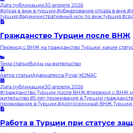
Дата публикации
30 апреля 2026
#
отказ в внж в турции
,
#
обжалование отказа в внж
,
#
турция
,
#
административный иск по внж турция
,
#
ср
Гражданство Турции после ВНЖ
Переход с ВНЖ на гражданство Турции: какие статусы
Тема статьи
Виды на жительство
Автор статьи
Адвокатесса
Pınar KONAÇ
Дата публикации
30 апреля 2026
#
гражданство Турции после ВНЖ
,
#
переход с ВНЖ н
жительство
,
#
5 лет проживания в Турции гражданст
проживание в Турции
,
#
долгосрочный ВНЖ Турции
,
Работа в Турции при статусе за