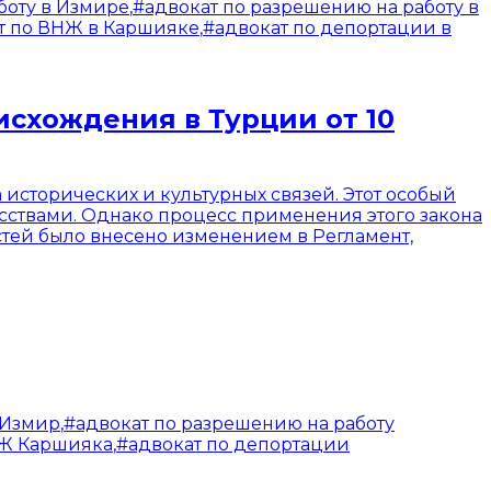
боту в Измире
,
#
адвокат по разрешению на работу в
т по ВНЖ в Каршияке
,
#
адвокат по депортации в
исхождения в Турции от 10
 исторических и культурных связей. Этот особый
сствами. Однако процесс применения этого закона
тей было внесено изменением в Регламент,
 Измир
,
#
адвокат по разрешению на работу
НЖ Каршияка
,
#
адвокат по депортации