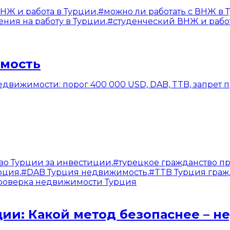
НЖ и работа в Турции
,
#
можно ли работать с ВНЖ в 
ния на работу в Турции
,
#
студенческий ВНЖ и рабо
имость
движимости: порог 400 000 USD, DAB, TTB, запрет п
во Турции за инвестиции
,
#
турецкое гражданство п
рция
,
#
DAB Турция недвижимость
,
#
TTB Турция граж
роверка недвижимости Турция
ии: Какой метод безопаснее – н