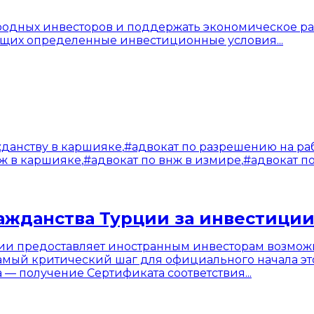
родных инвесторов и поддержать экономическое ра
ющих определенные инвестиционные условия...
жданству в каршияке
,
#
адвокат по разрешению на ра
нж в каршияке
,
#
адвокат по внж в измире
,
#
адвокат п
ажданства Турции за инвестиции
и предоставляет иностранным инвесторам возможно
мый критический шаг для официального начала это
— получение Сертификата соответствия...