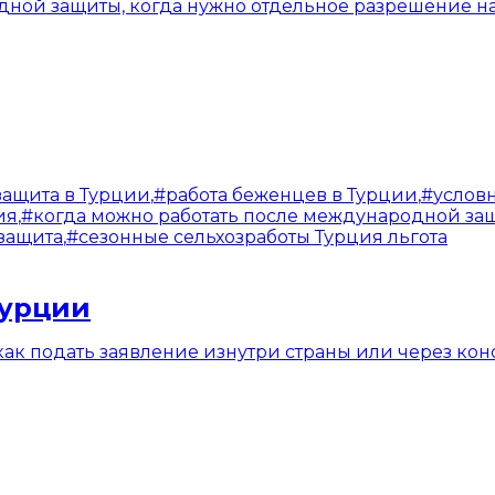
одной защиты, когда нужно отдельное разрешение на
ащита в Турции
,
#
работа беженцев в Турции
,
#
услов
ия
,
#
когда можно работать после международной за
защита
,
#
сезонные сельхозработы Турция льгота
Турции
ак подать заявление изнутри страны или через консу