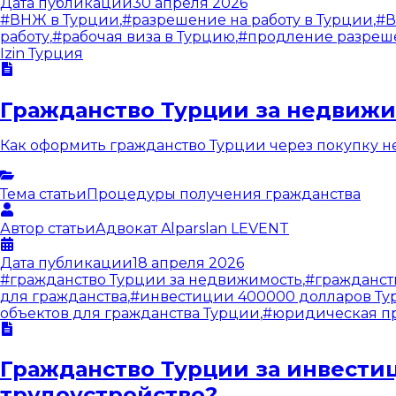
Дата публикации
30 апреля 2026
#
ВНЖ в Турции
,
#
разрешение на работу в Турции
,
#
В
работу
,
#
рабочая виза в Турцию
,
#
продление разреше
Izin Турция
Гражданство Турции за недвиж
Как оформить гражданство Турции через покупку не
Тема статьи
Процедуры получения гражданства
Автор статьи
Адвокат
Alparslan LEVENT
Дата публикации
18 апреля 2026
#
гражданство Турции за недвижимость
,
#
гражданст
для гражданства
,
#
инвестиции 400000 долларов Ту
объектов для гражданства Турции
,
#
юридическая п
Гражданство Турции за инвестиц
трудоустройство?