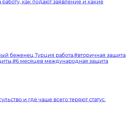
 работу, как подают заявление и какие
ный беженец Турция работа
,
#
вторичная защита
щиты
,
#
6 месяцев международная защита
льство и где чаще всего теряют статус.