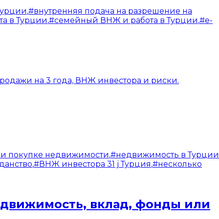
Турции
,
#
внутренняя подача на разрешение на
та в Турции
,
#
семейный ВНЖ и работа в Турции
,
#
e-
родажи на 3 года, ВНЖ инвестора и риски.
ри покупке недвижимости
,
#
недвижимость в Турции
данство
,
#
ВНЖ инвестора 31 j Турция
,
#
несколько
едвижимость, вклад, фонды или