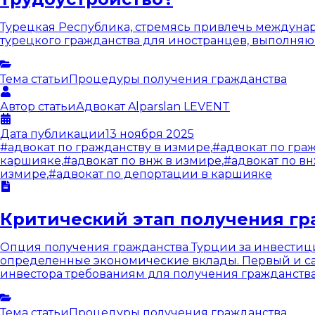
Турецкая Республика, стремясь привлечь междуна
турецкого гражданства для иностранцев, выполня
Тема статьи
Процедуры получения гражданства
Автор статьи
Адвокат
Alparslan LEVENT
Дата публикации
13 ноября 2025
#
адвокат по гражданству в измире
,
#
адвокат по гра
каршияке
,
#
адвокат по внж в измире
,
#
адвокат по в
измире
,
#
адвокат по депортации в каршияке
Критический этап получения гр
Опция получения гражданства Турции за инвестици
определенные экономические вклады. Первый и са
инвестора требованиям для получения гражданства 
Тема статьи
Процедуры получения гражданства