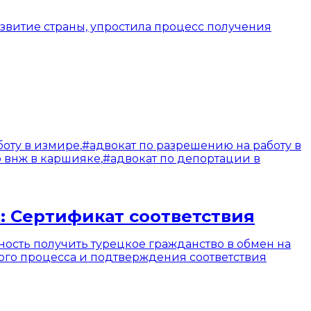
звитие страны, упростила процесс получения
боту в измире
,
#
адвокат по разрешению на работу в
о внж в каршияке
,
#
адвокат по депортации в
: Сертификат соответствия
сть получить турецкое гражданство в обмен на
го процесса и подтверждения соответствия