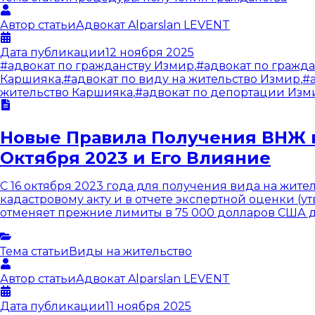
Автор статьи
Адвокат
Alparslan LEVENT
Дата публикации
12 ноября 2025
#
адвокат по гражданству Измир
,
#
адвокат по гражд
Каршияка
,
#
адвокат по виду на жительство Измир
,
#
жительство Каршияка
,
#
адвокат по депортации Изм
Новые Правила Получения ВНЖ в
Октября 2023 и Его Влияние
С 16 октября 2023 года для получения вида на жит
кадастровому акту и в отчете экспертной оценки (
отменяет прежние лимиты в 75 000 долларов США дл
Тема статьи
Виды на жительство
Автор статьи
Адвокат
Alparslan LEVENT
Дата публикации
11 ноября 2025