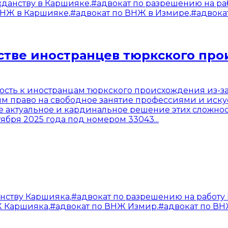
жданству в Каршияке
,
#
адвокат по разрешению на ра
ВНЖ в Каршияке
,
#
адвокат по ВНЖ в Измире
,
#
адвока
стве иностранцев тюркского про
ость к иностранцам тюркского происхождения из-за
им право на свободное занятие профессиями и иску
 актуальное и кардинальное решение этих сложнос
бря 2025 года под номером 33043...
анству Каршияка
,
#
адвокат по разрешению на работу
Ж Каршияка
,
#
адвокат по ВНЖ Измир
,
#
адвокат по В