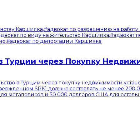
анству Каршияка
,
#
адвокат по разрешению на работу
адвокат по виду на жительство Каршияка
,
#
адвокат п
ир
,
#
адвокат по депортации Каршияка
 Турции через Покупку Недвижи
ельство в Турции через покупку недвижимости устан
утвержденном SPK) должна составлять не менее 200
я мегаполисов и 50 000 долларов США для остальны