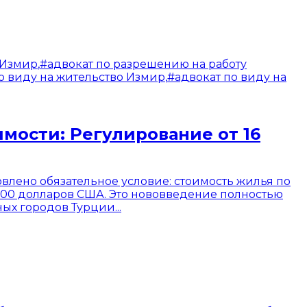
 Измир
,
#
адвокат по разрешению на работу
о виду на жительство Измир
,
#
адвокат по виду на
мости: Регулирование от 16
овлено обязательное условие: стоимость жилья по
 000 долларов США. Это нововведение полностью
х городов Турции...