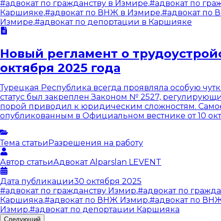
#
адвокат по гражданству в Измире
,
#
адвокат по гра
Каршияке
,
#
адвокат по ВНЖ в Измире
,
#
адвокат по 
Измире
,
#
адвокат по депортации в Каршияке
Новый регламент о трудоустрой
октября 2025 года
Турецкая Республика всегда проявляла особую чутк
статус был закреплен Законом № 2527, регулирующ
порой приводил к юридическим сложностям. Самое
опубликованным в Официальном вестнике от 10 октя
Тема статьи
Разрешения на работу
Автор статьи
Адвокат
Alparslan LEVENT
Дата публикации
30 октября 2025
#
адвокат по гражданству Измир
,
#
адвокат по гражд
Каршияка
,
#
адвокат по ВНЖ Измир
,
#
адвокат по ВН
Измир
,
#
адвокат по депортации Каршияка
Следующий