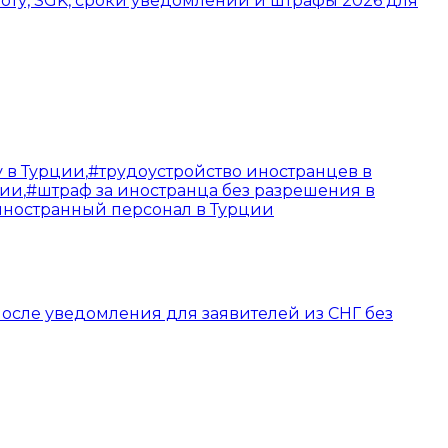
оту, SGK, сроки уведомлений и штрафы 2026 для
у в Турции
,
#
трудоустройство иностранцев в
ции
,
#
штраф за иностранца без разрешения в
иностранный персонал в Турции
осле уведомления для заявителей из СНГ без