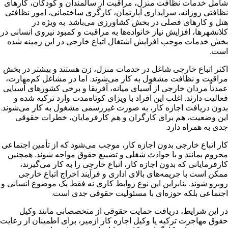
شامل خدمات نظافت منزل، مراقبت از سالمندان و کودکان، کارهای
نظافتی روزانه، سرایداری آپارتمان، کارگری ساختمانی، امور نظافتی
هتل و کارهای فصلی در بخش کشاورزی می‌باشد. به ویژه در
کلانشهرها، افزایش نیاز خانواده‌ها به مراقبت و کمبود نیروی انسانی در
بخش خدمات موجب افزایش اشتغال اتباع خارجی در این زمینه شده
است.
اکثر اتباع خارجی شاغل در خدمات منزل، زن هستند و بیشتر در بخش
مراقبت و نظافت مشغول به کار می‌شوند. اما در مشاغل کم‌مهارت،
عمدتاً مردان خارجی از آسیای میانه، آفریقا و برخی کشورهای آسیایی
فعالیت دارند. اغلب این افراد با ویزای کوتاه‌مدت وارد ترکیه شده و
بدون دریافت اجازه کار، به صورت غیررسمی مشغول به کار می‌شوند.
این وضعیت، هم برای کارگران و هم کارفرمایان، خطرات حقوقی
جدی به همراه دارد.
کار اتباع خارجی بدون اجازه کار، موجب می‌شود که از تأمین اجتماعی
محروم بمانند و با حوادث شغلی و تضییع حقوق مواجه شوند. همچنین
کارفرمایانی که بدون اجازه کار، اتباع خارجی را به کار می‌گیرند،
ممکن است با جریمه‌های بالای اداری و فرآیند اخراج اتباع خارجی
روبرو شوند. بنابراین این نوع روابط کاری نه فقط یک موضوع انسانی و
اجتماعی بلکه حوزه‌ای با مسئولیت حقوقی جدی است.
در این شرایط، دریافت حمایت حقوقی از متخصصانی مانند وکیل
حقوق مهاجرت ترکیه یا وکیل اجازه کار ازمیر، برای اطمینان از رعایت