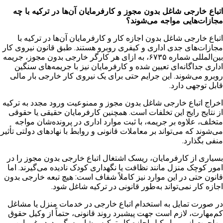
اتباع خارجی شاغل بدون مجوز و کارفرمایان آن‌ها در ترکیه با چه
مجازات‌هایی مواجه می‌شوند؟
اتباع خارجی شاغل بدون اجازه کار و کارفرمایان آن‌ها در ترکیه با
مجازات‌های جدی اداری و کیفری روبرو هستند. طبق قانون نیروی کار
بین‌المللی شماره ۶۷۳۵، به ازای هر کارگر خارجی بدون مجوز، جریمه
اداری جداگانه‌ای تعیین شده و کارفرمایان نیز با جریمه‌های سنگین
روبرو می‌شوند. این جرایم حتی برای یک نیروی کار خارجی بار مالی
قابل توجهی دارد.
اخراج اتباع خارجی شاغل بدون مجوز و ممنوعیت ورود مجدد به ترکیه
از نتایج رایج این تخلفات است. همچنین کارفرمایان حقیقی یا حقوقی
متخلف، علاوه بر جریمه، با ثبت موارد اداری در پرونده‌شان مواجه
می‌شوند که می‌تواند بر معاملات قانونی و روابط با نهادهای دولتی تأثیر
منفی بگذارد.
بسیاری از کارفرمایان، ریسک اشتغال اتباع خارجی بدون مجوز را در
امور کوچک منزل مانند نظافت یا نگهداری کودک نادیده می‌گیرند. اما
قانون حتی در این موارد نیز کاملاً شفاف است: هیچ تبعه خارجی بدون
اجازه کار نمی‌تواند به‌طور قانونی در ترکیه شاغل شود.
در صورت تمایل به استخدام اتباع خارجی در خدمات منزل یا مشاغل
کم‌مهارت، لازم است جهت پیشبرد روند قانونی، حتماً از وکیل حقوق
مهاجرت ازمیر یا وکیل اجازه کار ترکیه مشاوره بگیرید. در غیر این