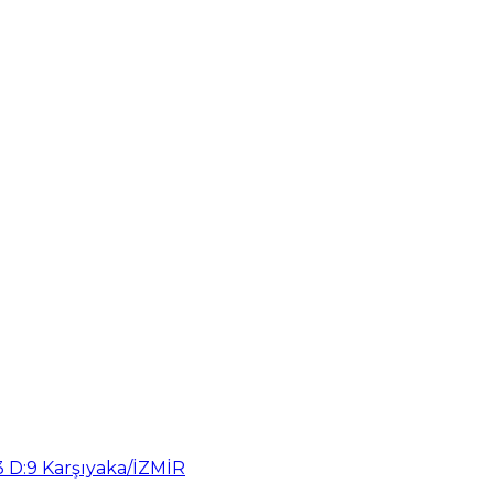
3 D:9 Karşıyaka/İZMİR