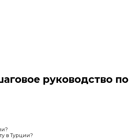
шаговое руководство по
ии?
ту в Турции?