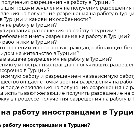
 получения разрешения на работу в Турции?
 для подачи заявления на получение разрешения н
вления на получение разрешения на работу в Турц
в Турции и каковы их особенности?
я на работу в Турции?
нулирования разрешения на работу в Турции?
требования иметь разрешение на работу в Турции?
е работники в Турции?
отношении иностранных граждан, работающих без 
видом на жительство в Турции?
а в выдаче разрешения на работу в Турции?
ению у иностранных граждан, получивших разрешен
ессрочно в Турции?
исимую работу и разрешением на зависимую работ
ущество он дает с точки зрения разрешения на работ
и подаче заявления на получение разрешения на р
ы испытывают желающие получить разрешение на р
ржку в процессе получения разрешения на работу в
на работу иностранцами в Турц
 работу иностранцами в Турции?