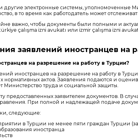
или другие электронные системы, уполномоченные М
тво, в то время как работодатель может отслеживат
айне важно, чтобы документы были полными и актуа
kiye çalışma izni avukatı или izmir çalışma izni av
ния заявлений иностранцев на р
странцев на разрешение на работу в Турции?
ений иностранцев на разрешение на работу в Турц
х нормативных актов. Заявления подаются и оценив
т Министерство труда и социальной защиты.
у предоставленных заявителем документов. В случа
равления. При полной и надлежащей подаче докуме
ки, следующие:
дприятии в Турции не менее пяти граждан Турции (
образования иностранца
льств