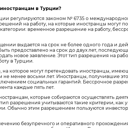
 иностранцам в Турции?
рции регулируются законом № 6735 о международно
шений на работу, на которые иностранцы могут под
 категории: временное разрешение на работу, бесс
нии выдается на срок не более одного года и дейс
ть предоставлено на срок до двух лет, последующи
 подать новое заявление. Этот тип разрешения на ра
оту в Турции.
е, на которое могут претендовать иностранцы, им
м не менее восьми лет. Иностранцы, получившие эт
ключением социальных гарантий. Бессрочное разре
ента каждые пять лет.
остранцам, которые собираются осуществлять деяте
 тип разрешения учитываются такие критерии, как 
ии. Обычно этим разрешением пользуются инвесто
печению безупречного и оперативного прохождения