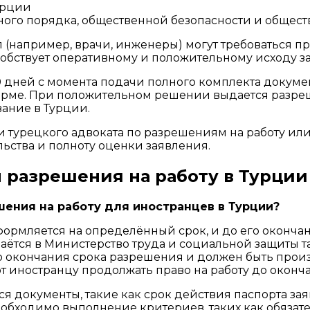
урции
ного порядка, общественной безопасности и общест
п (например, врачи, инженеры) могут требоваться 
собствует оперативному и положительному исходу з
 дней с момента подачи полного комплекта докумен
форме. При положительном решении выдается разре
ание в Турции.
урецкого адвоката по разрешениям на работу или 
ства и полноту оценки заявления.
разрешения на работу в Турции
ения на работу для иностранцев в Турции?
формляется на определённый срок, и до его оконча
аётся в Министерство труда и социальной защиты т
о окончания срока разрешения и должен быть произ
т иностранцу продолжать право на работу до оконч
я документы, такие как срок действия паспорта за
необходимо выполнение критериев, таких как обязат