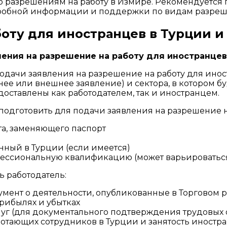
по разрешениям на работу в Измире. Рекомендуется
робной информации и поддержки по видам разреше
боту для иностранцев в Турции 
ения на разрешение на работу для иностранцев
дачи заявления на разрешение на работу для иност
ее или внешнее заявление) и сектора, в котором бу
оставлены как работодателем, так и иностранцем.
одготовить для подачи заявления на разрешение н
та, заменяющего паспорт
ный в Турции (если имеется)
ссиональную квалификацию (может варьироваться 
 работодатель:
мент о деятельности, опубликованные в Торговом 
прибылях и убытках
слуг (для документального подтверждения трудовы
отающих сотрудников в Турции и занятость иностр