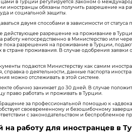
нцами в Турции регулируется Законом о междунаро
ии иностранцы обязаны получить разрешение на раб
уда и социальной защиты.
аваться двумя способами в зависимости от статуса 
е действующее разрешение на проживание в Турц
а работу непосредственно в Министерство или через 
е пока разрешения на проживание в Турции, подают
 в стране проживания. В случае одобрения заявки
ументы подаются Министерству как самим иностран
я, справка о деятельности, данные паспорта иностр
рения можно отслеживать в этой системе.
екте обычно занимает до 30 дней. В случае полож
цу право работать и проживать в Турции.
бращение за профессиональной помощью к «адвокат
особствует своевременному и безошибочному заве
тветствии с законодательством и беспроблемное п
 на работу для иностранцев в Т