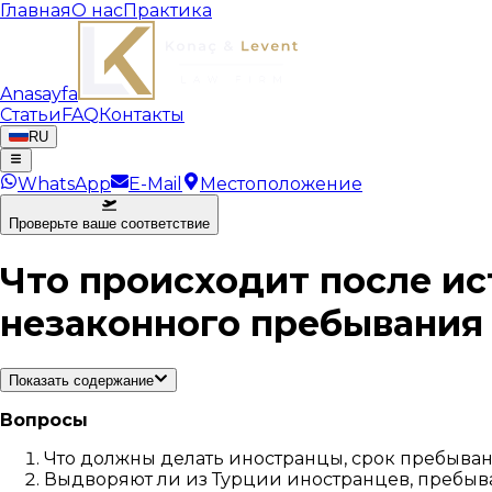
Главная
О нас
Практика
Anasayfa
Статьи
FAQ
Контакты
RU
WhatsApp
E-Mail
Местоположение
Проверьте ваше соответствие
Что происходит после ис
незаконного пребывания
Показать содержание
Вопросы
Что должны делать иностранцы, срок пребыван
Выдворяют ли из Турции иностранцев, пребы