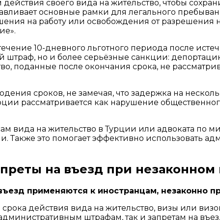
действия своего вида на жительство, чтобы сохрани
вливает основные рамки для легального пребывания
шения на работу или освобождения от разрешения н
ие».
ечение 10-дневного льготного периода после истеч
й штраф, но и более серьёзные санкции: депортаци
во, поданные после окончания срока, не рассматри
ения сроков, не замечая, что задержка на нескол
рции рассматривается как нарушение общественног
ам вида на жительство в Турции или адвоката по 
и. Также это помогает эффективно использовать а
преты на въезд при незаконном
въезд применяются к иностранцам, незаконно 
срока действия вида на жительство, визы или визо
дминистративным штрафам, так и запретам на въезд.