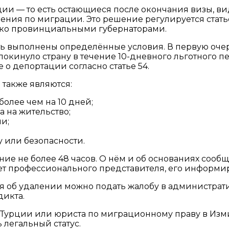
и — то есть остающиеся после окончания визы, вид
ения по миграции. Это решение регулируется стать
ко провинциальными губернаторами.
 выполнены определённые условия. В первую очер
е покинуло страну в течение 10-дневного льготного
о депортации согласно статье 54.
также являются:
олее чем на 10 дней;
 на жительство;
и;
 или безопасности.
е не более 48 часов. О нём и об основаниях сообщ
нет профессионального представителя, его информи
я об удалении можно подать жалобу в администрати
икта.
в Турции или юриста по миграционному праву в Изм
легальный статус.