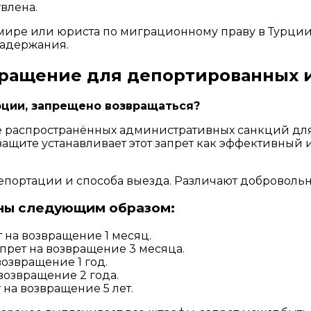
влена.
змире или юриста по миграционному праву в Турци
задержания.
звращение для депортированных 
рции, запрещено возвращаться?
е распространённых административных санкций для
защите устанавливает этот запрет как эффективный
депортации и способа выезда. Различают добровол
ены следующим образом:
ет на возвращение 1 месяц.
запрет на возвращение 3 месяца.
 возвращение 1 год.
 возвращение 2 года.
т на возвращение 5 лет.