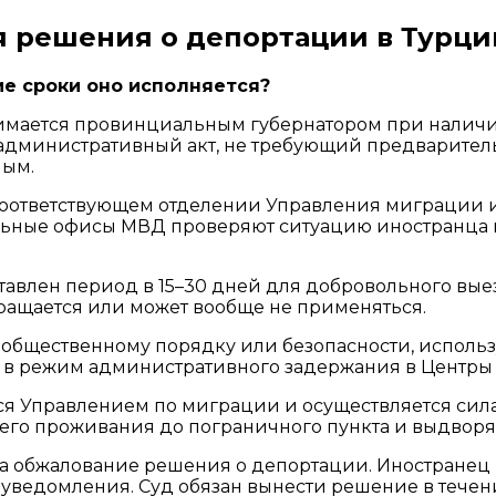
 решения о депортации в Турци
ие сроки оно исполняется?
мается провинциальным губернатором при наличии
административный акт, не требующий предварительн
ным.
соответствующем отделении Управления миграции и
альные офисы МВД проверяют ситуацию иностранца
авлен период в 15–30 дней для добровольного выез
кращается или может вообще не применяться.
зу общественному порядку или безопасности, испо
ся в режим административного задержания в Центры
 Управлением по миграции и осуществляется сила
его проживания до пограничного пункта и выдворяю
на обжалование решения о депортации. Иностранец 
уведомления. Суд обязан вынести решение в течени