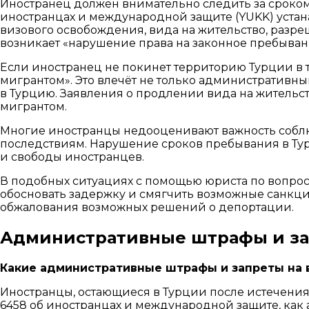
Иностранец должен внимательно следить за сроком 
иностранцах и международной защите (YUKK) устана
визового освобождения, вида на жительство, разре
возникает «нарушение права на законное пребыван
Если иностранец не покинет территорию Турции в т
мигрантом». Это влечёт не только административны
в Турцию. Заявления о продлении вида на жительст
мигрантом.
Многие иностранцы недооценивают важность соблюд
последствиям. Нарушение сроков пребывания в Ту
и свободы иностранцев.
В подобных ситуациях с помощью юриста по вопрос
обосновать задержку и смягчить возможные санкци
обжалования возможных решений о депортации.
Административные штрафы и за
Какие административные штрафы и запреты на 
Иностранцы, остающиеся в Турции после истечения 
6458 об иностранцах и международной защите, как а