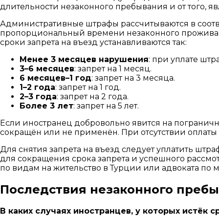
длительности незаконного пребывания и от того, 
Административные штрафы рассчитываются в соотве
пропорциональный времени незаконного проживания
сроки запрета на въезд устанавливаются так:
Менее 3 месяцев нарушения
: при уплате штр
3–6 месяцев
: запрет на 1 месяц.
6 месяцев–1 год
: запрет на 3 месяца.
1–2 года
: запрет на 1 год.
2–3 года
: запрет на 2 года.
Более 3 лет
: запрет на 5 лет.
Если иностранец добровольно явится на пограничн
сокращён или не применён. При отсутствии оплаты 
Для снятия запрета на въезд следует уплатить шт
для сокращения срока запрета и успешного рассмо
по видам на жительство в Турции или адвоката по
Последствия незаконного пребы
В каких случаях иностранцев, у которых истёк 