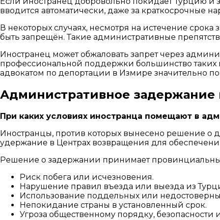
Если иностранец добровольно покидает Турцию и з
вводится автоматически, даже за краткосрочные на
В некоторых случаях, несмотря на истечение срока
быть запрещён. Такие административные препятств
Иностранец может обжаловать запрет через админ
профессиональной поддержки большинство таких ис
адвокатом по депортации в Измире значительно по
Административное задержание 
При каких условиях иностранца помещают в ад
Иностранцы, против которых вынесено решение о д
удержание в Центрах возвращения для обеспечения
Решение о задержании принимает провинциальный
Риск побега или исчезновения.
Нарушение правил въезда или выезда из Турц
Использование поддельных или недостоверны
Непокидание страны в установленный срок.
Угроза общественному порядку, безопасности 