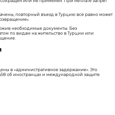
 сокращён или не применён. При неплате запрет
плачены, повторный въезд в Турцию всё равно может
возвращение».
ложив необходимые документы. Без
том по видам на жительство в Турции или
ащение.
и
щены в «административное задержание». Это
458 об иностранцах и международной защите.