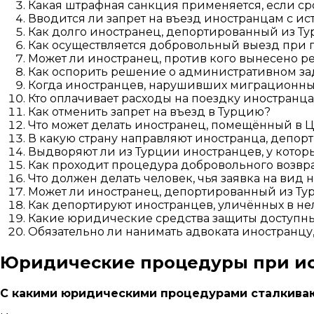
Какая штрафная санкция применяется, если ср
Вводится ли запрет на въезд иностранцам с и
Как долго иностранец, депортированный из Ту
Как осуществляется добровольный выезд при
Может ли иностранец, против кого вынесено ре
Как оспорить решение о административном з
Когда иностранцев, нарушивших миграционны
Кто оплачивает расходы на поездку иностранц
Как отменить запрет на въезд в Турцию?
Что может делать иностранец, помещённый в Ц
В какую страну направляют иностранца, депор
Выдворяют ли из Турции иностранцев, у котор
Как проходит процедура добровольного возвр
Что должен делать человек, чья заявка на вид 
Может ли иностранец, депортированный из Тур
Как депортируют иностранцев, уличённых в не
Какие юридические средства защиты доступны 
Обязательно ли нанимать адвоката иностранцу
Юридические процедуры при ис
С какими юридическими процедурами сталкивают