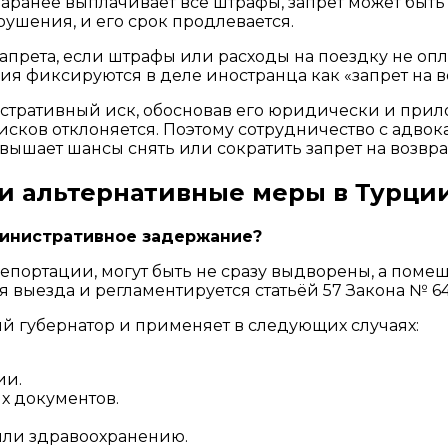
аранее выплачивает все штрафы, запрет может быть
рушения, и его срок продлевается.
 запрета, если штрафы или расходы на поездку не о
ия фиксируются в деле иностранца как «запрет на 
истративный иск, обосновав его юридически и при
ков отклоняется. Поэтому сотрудничество с адвока
вышает шансы снять или сократить запрет на возвр
и альтернативные меры в Турци
министративное задержание?
епортации, могут быть не сразу выдворены, а поме
 выезда и регламентируется статьёй 57 Закона № 6
 губернатор и применяет в следующих случаях:
ии.
х документов.
или здравоохранению.