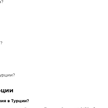
н?
и?
Турции?
рции
ия в Турции?