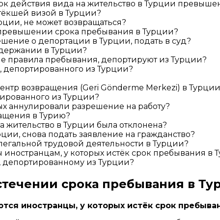
ок действия вида на жительство в Турции превыше
стёкшей визой в Турции?
рции, не может возвращаться?
 превышении срока пребывания в Турции?
шение о депортации в Турции, подать в суд?
адержании в Турции?
е правила пребывания, депортируют из Турции?
а, депортированного из Турции?
ентр возвращения (Geri Gönderme Merkezi) в Турци
тированного из Турции?
ых аннулировали разрешение на работу?
ащения в Турию?
на жительство в Турции была отклонена?
ции, снова подать заявление на гражданство?
легальной трудовой деятельности в Турции?
иностранцам, у которых истёк срок пребывания в 
, депортированному из Турции?
течении срока пребывания в Ту
ся иностранцы, у которых истёк срок пребыван