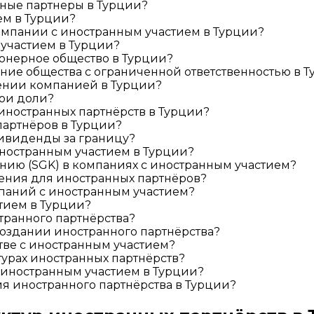
ные партнеры в Турции?
ем в Турции?
мпании с иностранным участием в Турции?
 участием в Турции?
ионерное общество в Турции?
ние общества с ограниченной ответственностью в 
лении компанией в Турции?
вои доли?
 иностранных партнёрств в Турции?
партнёров в Турции?
ивиденды за границу?
иностранным участием в Турции?
анию (SGK) в компаниях с иностранным участием?
ения для иностранных партнёров?
мпаний с иностранным участием?
тием в Турции?
ранного партнёрства?
оздании иностранного партнёрства?
тве с иностранным участием?
урах иностранных партнёрств?
иностранным участием в Турции?
ия иностранного партнёрства в Турции?