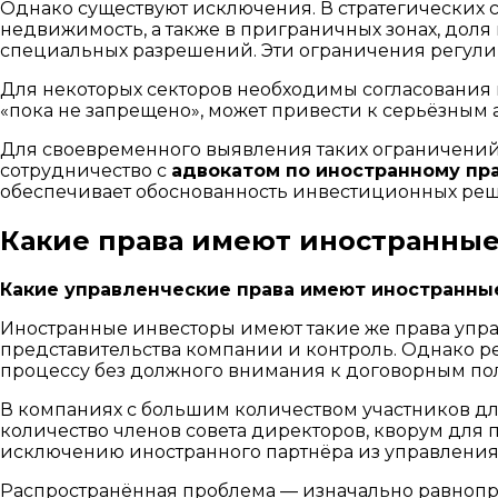
Однако существуют исключения. В стратегических 
недвижимость, а также в приграничных зонах, дол
специальных разрешений. Эти ограничения регулир
Для некоторых секторов необходимы согласования 
«пока не запрещено», может привести к серьёзным
Для своевременного выявления таких ограничений
сотрудничество с
адвокатом по иностранному пра
обеспечивает обоснованность инвестиционных ре
Какие права имеют иностранны
Какие управленческие права имеют иностранны
Иностранные инвесторы имеют такие же права управ
представительства компании и контроль. Однако р
процессу без должного внимания к договорным п
В компаниях с большим количеством участников д
количество членов совета директоров, кворум для
исключению иностранного партнёра из управления
Распространённая проблема — изначально равнопра