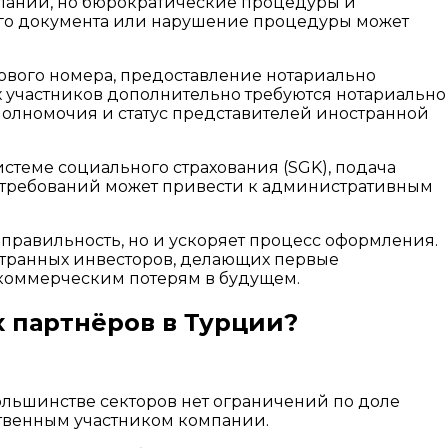
мпаний, но бюрократические процедуры и
ного документа или нарушение процедуры может
гового номера, предоставление нотариально
х участников дополнительно требуются нотариально
полномочия и статус представителей иностранной
истеме социального страхования (SGK), подача
х требований может привести к административным
правильность, но и ускоряет процесс оформления.
транных инвесторов, делающих первые
 коммерческим потерям в будущем.
 партнёров в Турции?
льшинстве секторов нет ограничений по доле
ственным участником компании.