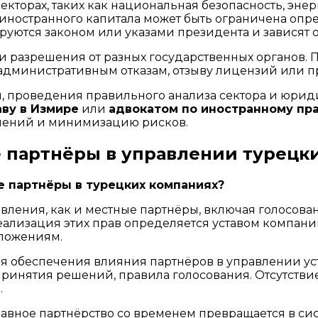
секторах, таких как национальная безопасность, э
я иностранного капитала может быть ограничена о
уются законом или указами президента и зависят о
и разрешения от разных государственных органов. 
 административным отказам, отзыву лицензий или 
, проведения правильного анализа сектора и юри
ву в Измире
или
адвокатом по иностранному пра
шений и минимизацию рисков.
е партнёры в управлении турец
е партнёры в турецких компаниях?
ления, как и местные партнёры, включая голосовани
еализация этих прав определяется уставом компан
оложениям.
ля обеспечения влияния партнёров в управлении у
 принятия решений, правила голосования. Отсутств
.
вное партнёрство со временем превращается в сист