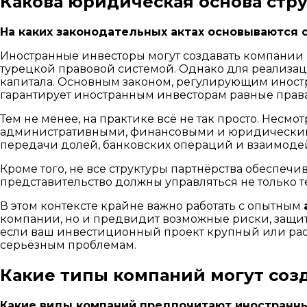
Какова юридическая основа стр
На каких законодательных актах основываются 
Иностранные инвесторы могут создавать компании
турецкой правовой системой. Однако для реализац
капитала. Основным законом, регулирующим иностр
гарантирует иностранным инвесторам равные прав
Тем не менее, на практике всё не так просто. Несмо
административными, финансовыми и юридическими 
передачи долей, банковских операций и взаимоде
Кроме того, не все структуры партнёрства обеспе
представительство должны управляться не только 
В этом контексте крайне важно работать с опытным
компании, но и предвидит возможные риски, защити
если ваш инвестиционный проект крупный или рас
серьёзным проблемам.
Какие типы компаний могут соз
Какие виды компаний предпочитают иностранны