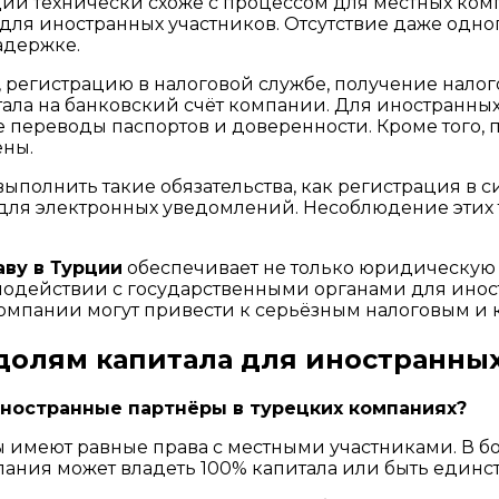
ции технически схоже с процессом для местных ко
 для иностранных участников. Отсутствие даже од
адержке.
, регистрацию в налоговой службе, получение нало
тала на банковский счёт компании. Для иностранны
 переводы паспортов и доверенности. Кроме того, 
ены.
ыполнить такие обязательства, как регистрация в с
а для электронных уведомлений. Несоблюдение эти
ву в Турции
обеспечивает не только юридическую 
одействии с государственными органами для инос
компании могут привести к серьёзным налоговым и
долям капитала для иностранных
иностранные партнёры в турецких компаниях?
имеют равные права с местными участниками. В бо
пания может владеть 100% капитала или быть един