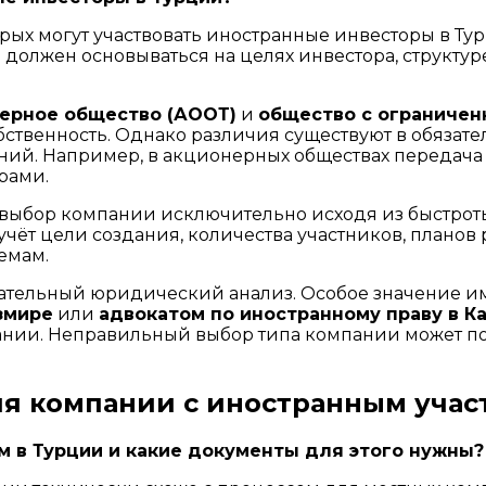
орых могут участвовать иностранные инвесторы в Ту
олжен основываться на целях инвестора, структуре
ерное общество (АООТ)
и
общество с ограничен
ственность. Однако различия существуют в обязател
ий. Например, в акционерных обществах передача а
рами.
выбор компании исключительно исходя из быстроты
чёт цели создания, количества участников, планов 
емам.
ательный юридический анализ. Особое значение и
змире
или
адвокатом по иностранному праву в К
нии. Неправильный выбор типа компании может по
ия компании с иностранным учас
м в Турции и какие документы для этого нужны?