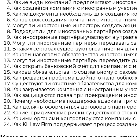
Какие виды компаний предпочитают иностран
Как создаётся компания с иностранным участи
Какие документы необходимы для создания ко
Каков срок создания компании с иностранным
Могут ли иностранные инвесторы создать акц
Подходит ли для иностранных партнёров созда
Как иностранные партнёры участвуют в управ
Могут ли иностранные партнёры передавать с
В каких секторах существуют ограничения для
Каковы налоговые обязательства иностранных 
Могут ли иностранные партнёры переводить д
Как открыть банковский счёт для компании с 
Каковы обязательства по социальному страхов
Как решается проблема двойного налогооблож
Существуют ли отчётные обязательства для ко
Как закрывается компания с иностранным учас
Как защищаются права при прекращении иност
Почему необходима поддержка адвоката при с
Как должны оформляться договоры о партнёрс
Какие юридические риски существуют в структ
Какими органами контролируются компании с 
Как KL Law Firm поддерживает процесс создан