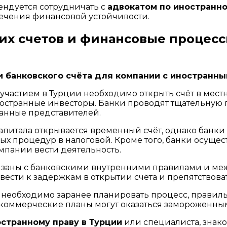
ендуется сотрудничать с
адвокатом по иностранно
ечения финансовой устойчивости.
их счетов и финансовые процес
и банковского счёта для компании с иностранн
частием в Турции необходимо открыть счёт в местн
остранные инвесторы. Банки проводят тщательную п
данные представителей.
апитала открывается временный счёт, однако банки 
ых процедур в налоговой. Кроме того, банки осуще
мпании вести деятельность.
вязаны с банковскими внутренними правилами и м
ивести к задержкам в открытии счёта и препятствов
необходимо заранее планировать процесс, правиль
 коммерческие планы могут оказаться замороженны
остранному праву в Турции
или специалиста, знак