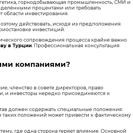
нергетика, горнодобывающая промышленность, СМИ и
пределёнными процентами или требовать
т области инвестирования.
Поэтому действовать, исходя из предположения
приостановке инвестиций.
дического сопровождения процесса крайне важно
ву в Турции
. Профессиональная консультация
кими компаниями?
е, членство в совете директоров, право
ии, и инвесторы нередко присоединяются к
став должен содержать специальные положения:
ие таких положений может привести к фактическому
ему, где одна сторона теряет влияние. Основной