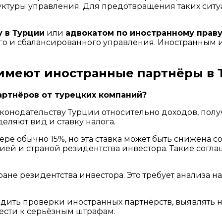
уктуры управления. Для предотвращения таких ситу
 в Турции
или
адвокатом по иностранному праву
вого и сбалансированного управления. Иностранным
 имеют иностранные партнёры в 
артнёров от турецких компаний?
онодательству Турции относительно доходов, получ
деляют вид и ставку налога.
ере обычно 15%, но эта ставка может быть снижена
й и страной резидентства инвестора. Такие соглаш
ане резидентства инвестора. Это требует анализа на
водить проверки иностранных партнёрств, выявлять
ести к серьёзным штрафам.