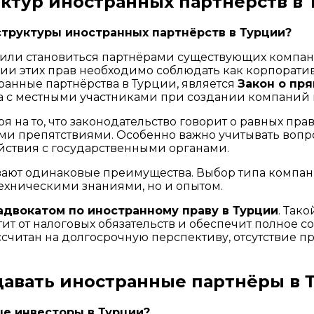
уктур иностранных партнёрств в
структуры иностранных партнёрств в Турции?
 или становиться партнёрами существующих компан
ии этих прав необходимо соблюдать как корпоратив
анные партнёрства в Турции, является
Закон о пр
а с местными участниками при создании компаний 
тря на то, что законодательство говорит о равных пр
препятствиями. Особенно важно учитывать вопрос
йствия с государственными органами.
чивают одинаковые преимущества. Выбор типа компа
техническими знаниями, но и опытом.
адвокатом по иностранному праву в Турции
. Так
т от налоговых обязательств и обеспечит полное со
считан на долгосрочную перспективу, отсутствие 
давать иностранные партнёры в 
е инвесторы в Турции?