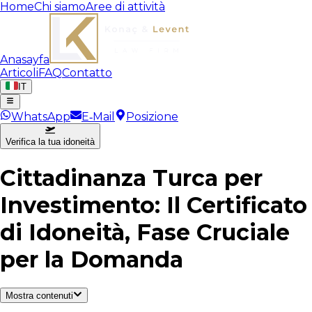
Home
Chi siamo
Aree di attività
Anasayfa
Articoli
FAQ
Contatto
IT
WhatsApp
E‑Mail
Posizione
Verifica la tua idoneità
Cittadinanza Turca per
Investimento: Il Certificato
di Idoneità, Fase Cruciale
per la Domanda
Mostra contenuti