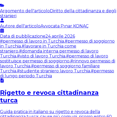
Argomento dell'articolo
Diritto della cittadinanza e degli
stranieri
Autore dell'articolo
Avvocata
Pınar KONAÇ
Data di pubblicazione
24 aprile 2026
#
permesso di lavoro in Turchia
,
#
permesso di soggiorno
in Turchia
,
#
lavorare in Turchia come
straniero
,
#
domanda interna permesso di lavoro
Turchia
,
#
visto di lavoro Turchia
,
#
permesso di lavoro
sostituisce permesso di soggiorno
,
#
rinnovo permesso di
lavoro Turchia
,
#
permesso di soggiorno familiare
Turchia
,
#
studente straniero lavoro Turchia
,
#
permesso
di lungo periodo Turchia
Rigetto e revoca cittadinanza
turca
Guida pratica in italiano su rigetto e revoca della
cittadinanza turca: cause più comuni, ricorso entro 60