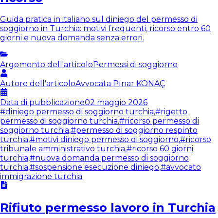
Guida pratica in italiano sul diniego del permesso di
soggiorno in Turchia: motivi frequenti, ricorso entro 60
giorni e nuova domanda senza errori.
Argomento dell'articolo
Permessi di soggiorno
Autore dell'articolo
Avvocata
Pınar KONAÇ
Data di pubblicazione
02 maggio 2026
#
diniego permesso di soggiorno turchia
,
#
rigetto
permesso di soggiorno turchia
,
#
ricorso permesso di
soggiorno turchia
,
#
permesso di soggiorno respinto
turchia
,
#
motivi diniego permesso di soggiorno
,
#
ricorso
tribunale amministrativo turchia
,
#
ricorso 60 giorni
turchia
,
#
nuova domanda permesso di soggiorno
turchia
,
#
sospensione esecuzione diniego
,
#
avvocato
immigrazione turchia
Rifiuto permesso lavoro in Turchia