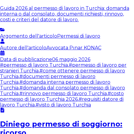
Guida 2026 al permesso di lavoro in Turchia: domanda
interna o dal consolato, documenti richiesti, rinnovo,
costi e criteri del datore di lavoro.
Argomento dell'articolo
Permessi di lavoro
Autore dell'articolo
Avvocata
Pınar KONAÇ
Data di pubblicazione
06 maggio 2026
#
permesso di lavoro Turchia
,
#
permesso di lavoro per
stranieri Turchia
,
#
come ottenere permesso di lavoro
Turchia
,
#
documenti permesso di lavoro
Turchia
,
#
domanda interna permesso di lavoro
Turchia
,
#
domanda dal consolato permesso di lavoro
Turchia
,
#
rinnovo permesso di lavoro Turchia
,
#
costo
permesso di lavoro Turchia 2026
,
#
requisiti datore di
lavoro Turchia
,
#
visto di lavoro Turchia
Diniego permesso di soggiorno:
ricorso