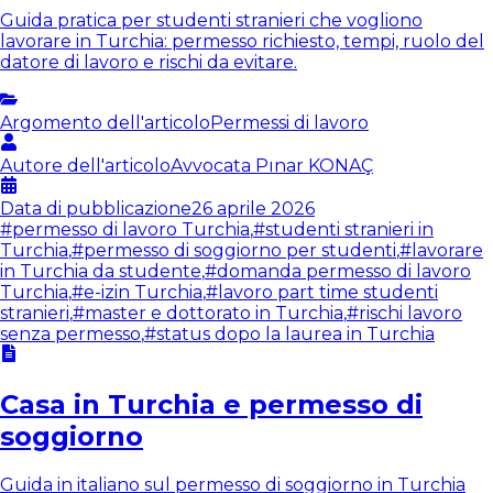
Guida pratica per studenti stranieri che vogliono
lavorare in Turchia: permesso richiesto, tempi, ruolo del
datore di lavoro e rischi da evitare.
Argomento dell'articolo
Permessi di lavoro
Autore dell'articolo
Avvocata
Pınar KONAÇ
Data di pubblicazione
26 aprile 2026
#
permesso di lavoro Turchia
,
#
studenti stranieri in
Turchia
,
#
permesso di soggiorno per studenti
,
#
lavorare
in Turchia da studente
,
#
domanda permesso di lavoro
Turchia
,
#
e-izin Turchia
,
#
lavoro part time studenti
stranieri
,
#
master e dottorato in Turchia
,
#
rischi lavoro
senza permesso
,
#
status dopo la laurea in Turchia
Casa in Turchia e permesso di
soggiorno
Guida in italiano sul permesso di soggiorno in Turchia