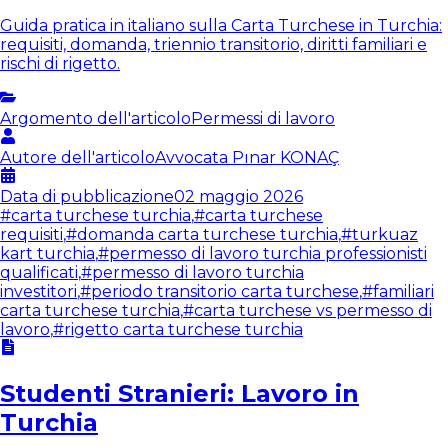
Guida pratica in italiano sulla Carta Turchese in Turchia:
requisiti, domanda, triennio transitorio, diritti familiari e
rischi di rigetto.
Argomento dell'articolo
Permessi di lavoro
Autore dell'articolo
Avvocata
Pınar KONAÇ
Data di pubblicazione
02 maggio 2026
#
carta turchese turchia
,
#
carta turchese
requisiti
,
#
domanda carta turchese turchia
,
#
turkuaz
kart turchia
,
#
permesso di lavoro turchia professionisti
qualificati
,
#
permesso di lavoro turchia
investitori
,
#
periodo transitorio carta turchese
,
#
familiari
carta turchese turchia
,
#
carta turchese vs permesso di
lavoro
,
#
rigetto carta turchese turchia
Studenti Stranieri: Lavoro in
Turchia