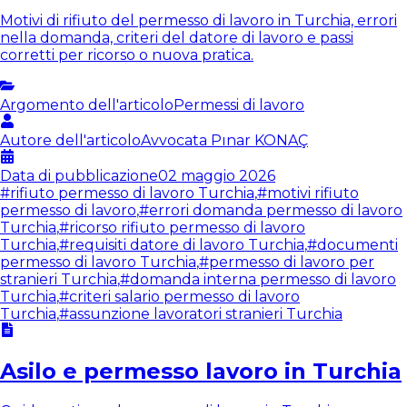
Motivi di rifiuto del permesso di lavoro in Turchia, errori
nella domanda, criteri del datore di lavoro e passi
corretti per ricorso o nuova pratica.
Argomento dell'articolo
Permessi di lavoro
Autore dell'articolo
Avvocata
Pınar KONAÇ
Data di pubblicazione
02 maggio 2026
#
rifiuto permesso di lavoro Turchia
,
#
motivi rifiuto
permesso di lavoro
,
#
errori domanda permesso di lavoro
Turchia
,
#
ricorso rifiuto permesso di lavoro
Turchia
,
#
requisiti datore di lavoro Turchia
,
#
documenti
permesso di lavoro Turchia
,
#
permesso di lavoro per
stranieri Turchia
,
#
domanda interna permesso di lavoro
Turchia
,
#
criteri salario permesso di lavoro
Turchia
,
#
assunzione lavoratori stranieri Turchia
Asilo e permesso lavoro in Turchia