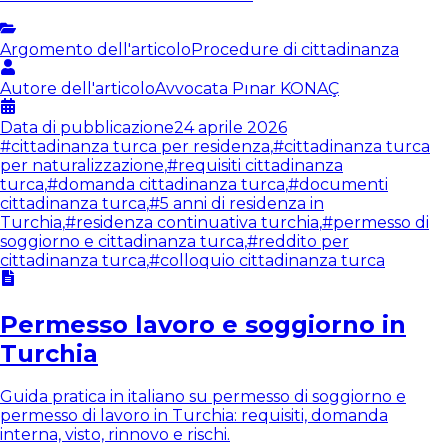
Argomento dell'articolo
Procedure di cittadinanza
Autore dell'articolo
Avvocata
Pınar KONAÇ
Data di pubblicazione
24 aprile 2026
#
cittadinanza turca per residenza
,
#
cittadinanza turca
per naturalizzazione
,
#
requisiti cittadinanza
turca
,
#
domanda cittadinanza turca
,
#
documenti
cittadinanza turca
,
#
5 anni di residenza in
Turchia
,
#
residenza continuativa turchia
,
#
permesso di
soggiorno e cittadinanza turca
,
#
reddito per
cittadinanza turca
,
#
colloquio cittadinanza turca
Permesso lavoro e soggiorno in
Turchia
Guida pratica in italiano su permesso di soggiorno e
permesso di lavoro in Turchia: requisiti, domanda
interna, visto, rinnovo e rischi.