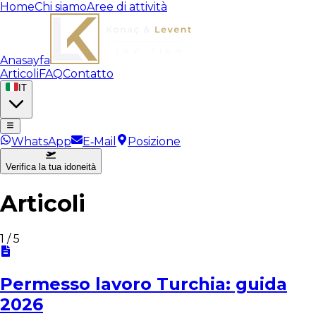
Home
Chi siamo
Aree di attività
Anasayfa
Articoli
FAQ
Contatto
IT
WhatsApp
E‑Mail
Posizione
Verifica la tua idoneità
Articoli
1
/
5
Permesso lavoro Turchia: guida
2026