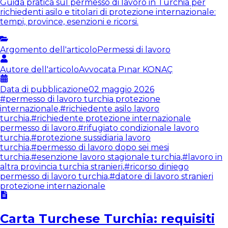
Guida pratica sul permesso di lavoro in Turchia per
richiedenti asilo e titolari di protezione internazionale:
tempi, province, esenzioni e ricorsi.
Argomento dell'articolo
Permessi di lavoro
Autore dell'articolo
Avvocata
Pınar KONAÇ
Data di pubblicazione
02 maggio 2026
#
permesso di lavoro turchia protezione
internazionale
,
#
richiedente asilo lavoro
turchia
,
#
richiedente protezione internazionale
permesso di lavoro
,
#
rifugiato condizionale lavoro
turchia
,
#
protezione sussidiaria lavoro
turchia
,
#
permesso di lavoro dopo sei mesi
turchia
,
#
esenzione lavoro stagionale turchia
,
#
lavoro in
altra provincia turchia stranieri
,
#
ricorso diniego
permesso di lavoro turchia
,
#
datore di lavoro stranieri
protezione internazionale
Carta Turchese Turchia: requisiti