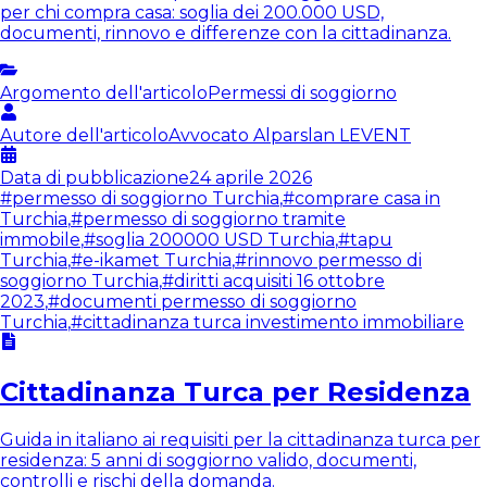
per chi compra casa: soglia dei 200.000 USD,
documenti, rinnovo e differenze con la cittadinanza.
Argomento dell'articolo
Permessi di soggiorno
Autore dell'articolo
Avvocato
Alparslan LEVENT
Data di pubblicazione
24 aprile 2026
#
permesso di soggiorno Turchia
,
#
comprare casa in
Turchia
,
#
permesso di soggiorno tramite
immobile
,
#
soglia 200000 USD Turchia
,
#
tapu
Turchia
,
#
e-ikamet Turchia
,
#
rinnovo permesso di
soggiorno Turchia
,
#
diritti acquisiti 16 ottobre
2023
,
#
documenti permesso di soggiorno
Turchia
,
#
cittadinanza turca investimento immobiliare
Cittadinanza Turca per Residenza
Guida in italiano ai requisiti per la cittadinanza turca per
residenza: 5 anni di soggiorno valido, documenti,
controlli e rischi della domanda.