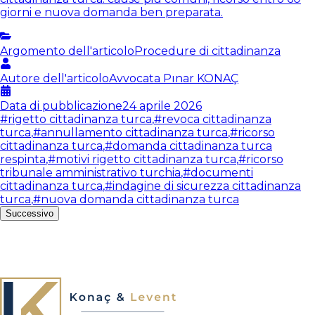
giorni e nuova domanda ben preparata.
Argomento dell'articolo
Procedure di cittadinanza
Autore dell'articolo
Avvocata
Pınar KONAÇ
Data di pubblicazione
24 aprile 2026
#
rigetto cittadinanza turca
,
#
revoca cittadinanza
turca
,
#
annullamento cittadinanza turca
,
#
ricorso
cittadinanza turca
,
#
domanda cittadinanza turca
respinta
,
#
motivi rigetto cittadinanza turca
,
#
ricorso
tribunale amministrativo turchia
,
#
documenti
cittadinanza turca
,
#
indagine di sicurezza cittadinanza
turca
,
#
nuova domanda cittadinanza turca
Successivo