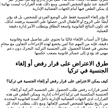
التنفيذ عند تبليغ الشخص المعني. ومع ذلك، هذه القرارات ليست نهائية؛
إذ يمكن الطعن فيها أمام الجهات القضائية الإدارية.
لا يؤثر إلغاء الجنسية فقط على الوضع الفردي للشخص، بل قد يؤثر
أيضًا على الزوج أو الأطفال الذين حصلوا على الجنسية برفقته. لذلك،
قد تكون النتائج القانونية واسعة النطاق ويتطلب الأمر إدارة دقيقة
للعملية.
نظرًا لأن أسباب الإلغاء غالبًا ما تحتوي على تفاصيل فنية وقانونية
دقيقة، فإنه من المهم جدًا لمن يخضع لهذه الإجراءات التعاون مع محامٍ
مختص في قضايا الحصول على الجنسية التركية. التحرك دون دعم
مهني قد يؤدي إلى خسائر قانونية يصعب عكسها.
طرق الاعتراض على قرار رفض أو إلغاء
الجنسية في تركيا
كيف يمكن الاعتراض على قرار رفض أو إلغاء الجنسية في تركيا؟
تُعتبر قرارات رفض طلب الحصول على الجنسية التركية أو إلغاء
الجنسية المكتسبة في تركيا إجراءات إدارية. ويمكن الطعن في هذه
القرارات لدى الجهات القضائية الإدارية داخل المدة القانونية المحددة
من تاريخ تبليغها للشخص المعني لإلغائها. ومع ذلك، يتطلب اتخاذ كل
خطوة في هذه العملية معرفة قانونية جادة وتقييم استراتيجي دقيق.