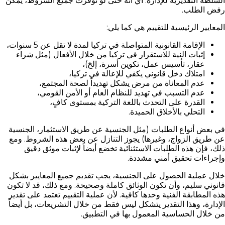
السلطة التقديرية للإدارة. أي أنه حتى لو توفرت جميع الشروط، يمكن
رفض الطلب.
المعايير الرئيسية للتقييم هي كما يلي:
الإقامة القانونية المتواصلة في تركيا لمدة لا تقل عن 5 سنوات،
إثبات النية للاستقرار في تركيا من خلال الأفعال (مثل شراء
عقار، تأسيس عمل، تكوين أسرة، إلخ)،
امتلاك دخل قانوني يكفي للإعالة في تركيا،
عدم المعاناة من مرض يشكل تهديداً لصحة المجتمع،
عدم التسبب في تهديد للنظام العام أو الأمن القومي،
القدرة على التحدث باللغة التركية بمستوى كافٍ،
التحلي بالأخلاق الحميدة.
في بعض أنواع الطلبات (مثل الجنسية عن طريق الاستثمار، الجنسية
عن طريق الزواج، وغيرها) يجوز التنازل عن بعض هذه الشروط. ومع
ذلك، فإن هذه الطلبات الاستثنائية تخضع أيضاً لإثبات موثق دقيق
وإجراءات تحقيق أمني مشددة.
خلال عملية الحصول على الجنسية، يجب تقديم جميع المعايير بشكل
قانوني سليم، وأن تكون الوثائق كاملة وصحيحة. ومع ذلك، قد لا تكون
هذه المطابقة الفنية وحدها كافية. لأن عملية التقييم تعتمد على تقدير
الإدارة، وهذا التقدير يتشكل ليس فقط من خلال التشريعات، بل أيضاً
من خلال الحساسية المعمول بها في التطبيق.