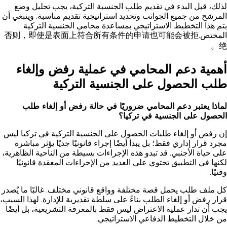
لذلك، قبل البدء في تقديم طلب الجنسية التركية، يجب تحليل وضع
المرشح من جميع الجوانب وتحديد استراتيجية تقديم مناسبة. وينبغي أن
يتم هذا التخطيط الاستراتيجي بمساعدة محامي الجنسية التركية
المختص.否则，即使是表面上符合所有条件的申请也可能会被拒
绝。
أهمية دعم المحامي في عملية رفض وإلغاء
طلب الحصول على الجنسية التركية
لماذا يعتبر دعم المحامي ضروريًا في حالة رفض أو إلغاء طلب
الحصول على الجنسية في تركيا؟
إن رفض أو إلغاء طلبات الحصول على الجنسية التركية في تركيا ليس
مجرد قرار إداري فقط؛ بل يبدأ أيضًا إجراء قانونيًا جديًا يؤثر مباشرة
على حياة الأجنبي. قد تبدو هذه الإجراءات بسيطة من الناحية الظاهرية،
لكنها في التطبيق تحتوي على العديد من الإجراءات المعقدة قانونيًا
وفنيًا.
كل ملف طلب يحمل قصة مختلفة وواقع قانوني مختلف. غالبًا ما يُصدر
قرار رفض أو إلغاء الطلب بناءً على سلطة تقديرية للإدارة. لهذا السبب،
يجب أن تدار عملية الاعتراض ليس فقط بالمعرفة التشريعية، بل أيضًا
من خلال التخطيط الدفاعي الاستراتيجي.