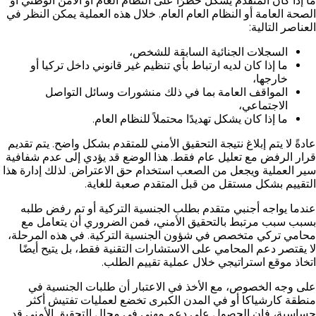
ما إذا كان المتقدم يشكل خطرًا على النظام العام أو الأمن الوطني أو
الصحة العامة أو النظام العام العام. خلال هذه العملية يمكن النظر في
العناصر التالية:
السجلات الجنائية السابقة للشخص،
ما إذا كان لديه ارتباط بأي تنظيم غير قانوني داخل تركيا أو
خارجها،
المواقف العامة بما في ذلك منشورات وسائل التواصل
الاجتماعي،
ما إذا كان يشكل تهديدًا محتملاً للنظام العام.
عادةً لا يتم إبلاغ نتيجة التحقيق الأمني للمتقدم بشكل واضح. يتم تقديم
قرار الرفض مع تعليل عام فقط. هذا الوضع قد يؤدي إلى عدم شفافية
سير العملية ويجعل من الصعب استخدام حق الاعتراض. لذلك إدارة هذا
التقييم بشكل مستقل من قبل المتقدم صعبة للغاية.
عندما يواجه أجنبي متقدم بطلب الجنسية التركية أو تم رفض طلبه
بسبب سبب مرتبط بالتحقيق الأمني، فمن الضروري أن يتعامل مع
محامي تركي متخصص في شؤون الجنسية التركية. في هذه المرحلة،
لا يقتصر دعم المحامي على الاستشارات التقنية فقط، بل يتيح أيضًا
اتخاذ موقع استراتيجي خلال عملية تقييم الطلب.
على وجه الخصوص، مع الأخذ في الاعتبار أن طلبات الجنسية في
منطقة كارشياكا أو في المدن الكبرى تخضع لعمليات تفتيش أكثر
حساسية، فإن الحصول على دعم مهني في مجال التحقيق الأمني قد