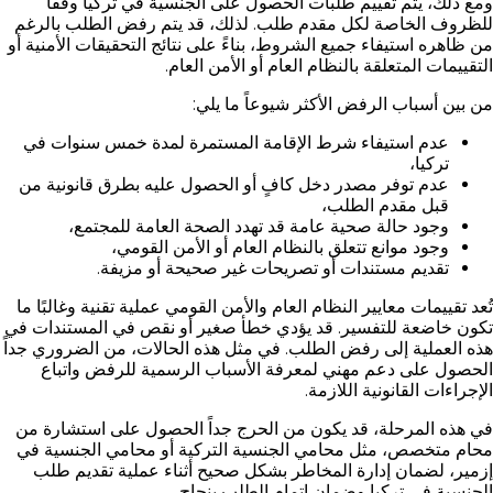
ومع ذلك، يتم تقييم طلبات الحصول على الجنسية في تركيا وفقاً
للظروف الخاصة لكل مقدم طلب. لذلك، قد يتم رفض الطلب بالرغم
من ظاهره استيفاء جميع الشروط، بناءً على نتائج التحقيقات الأمنية أو
التقييمات المتعلقة بالنظام العام أو الأمن العام.
من بين أسباب الرفض الأكثر شيوعاً ما يلي:
عدم استيفاء شرط الإقامة المستمرة لمدة خمس سنوات في
تركيا،
عدم توفر مصدر دخل كافٍ أو الحصول عليه بطرق قانونية من
قبل مقدم الطلب،
وجود حالة صحية عامة قد تهدد الصحة العامة للمجتمع،
وجود موانع تتعلق بالنظام العام أو الأمن القومي،
تقديم مستندات أو تصريحات غير صحيحة أو مزيفة.
تُعد تقييمات معايير النظام العام والأمن القومي عملية تقنية وغالبًا ما
تكون خاضعة للتفسير. قد يؤدي خطأ صغير أو نقص في المستندات في
هذه العملية إلى رفض الطلب. في مثل هذه الحالات، من الضروري جداً
الحصول على دعم مهني لمعرفة الأسباب الرسمية للرفض واتباع
الإجراءات القانونية اللازمة.
في هذه المرحلة، قد يكون من الحرج جداً الحصول على استشارة من
محام متخصص، مثل محامي الجنسية التركية أو محامي الجنسية في
إزمير، لضمان إدارة المخاطر بشكل صحيح أثناء عملية تقديم طلب
الجنسية في تركيا وضمان إتمام الطلب بنجاح.