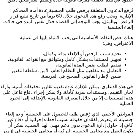
تُرفع الدعاوى المتعلقة برفض طلب الجنسية عادة أمام المحاكم
الإدارية. ويجب رفع هذه الدعوى خلال 60 يوماً من تاريخ تبليغ قرار
الرفض. وبالمثل، يجب التوجه إلى القضاء خلال نفس المدة في حالات
إلغاء الجنسية.
هناك بعض النقاط الأساسية التي يجب الانتباه إليها في عملية
الاعتراض، وهي:
تحديد سبب الرفض أو الإلغاء بدقة وكمال،
تجهيز المستندات بشكل كامل ومتوافق مع القواعد القانونية،
تقديم الطلب ضمن المدة القانونية،
التعامل مع مفاهيم مثل النظام العام، الأمن، سلطة التقدير
ضمن الإطار القانوني الصحيح في العريضة.
في هذه الدعاوى، يمكن للإدارة عادة تقديم تقارير تحقيقات أمنية، وآراء
لجان التقييم، ومستندات سرية كأدلة. ولا يمكن إجراء دفاع فاعل على
هذه المستندات إلا من خلال المعرفة القانونية بالإضافة إلى الخبرة
العملية.
المواطن الأجنبي الذي رُفض طلبه للحصول على الجنسية أو تم إلغاء
جنسيته قد يتعرض لفقدان حقوقه بسبب أخطاء إجرائية أو دفاع غير
كافٍ إذا حاول إدارة الدعوى بدون دعم مهني. لهذا السبب، يمكن أن
يكون العمل مع محامي الجنسية التركية أو محامي الجنسية في إزمير