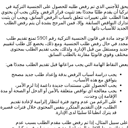
يحق للأجنبي الذي تم رفض طلبه للحصول على الجنسية التركية في
تركيا أن يقدم طلبًا مجددًا بعد تثبيت قرار الرفض. ولكن يجب أن يحتوي
هذا الطلب على تغييرات تتعلق بأسباب الرفض السابق، ويجب أن يثبت
تدارك النواقص السابقة. وإلا، فمن المرجح بشدة أن يتم رفض الطلب
الجديد للأسباب ذاتها.
لا توجد مادة في قانون الجنسية التركية رقم 5901 تمنع تقديم طلب
مجدد في حال رفض طلب الجنسية. ومع ذلك، يخضع كل طلب لتقييم
جديد ومستقل من قبل الإدارة. ولذلك، يجب تقديم الطلب بمحتوى
مختلف وقوي قانونيًا مقارنة بالطلب السابق.
بعض النقاط الهامة التي يجب مراعاتها قبل تقديم الطلب مجددًا هي:
يجب دراسة أسباب الرفض بدقة وإعداد طلب جديد مصحح
يتوافق مع هذه الأسباب،
يجب الحصول على مستندات جديدة داعمة إذا لزم الأمر،
يجب معالجة أي نواقص متعلقة بالأمن أو الدخل أو الصحة أو مدة
الإقامة إن وجدت،
على الرغم من عدم وجود فترة انتظار إلزامية لإعادة تقديم
الطلب، فإن التقديم المتكرر بنفس المحتوى خلال فترات قصيرة
قد يترك انطباعًا سلبيًا لدى الإدارة.
على سبيل المثال، إذا تم رفض طلب مقدم الطلب بسبب عدم
استيفائه شرط الإقامة المتصلة لمدة خمس سنوات في تركيا، يجب