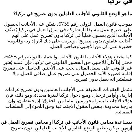
في تركيا
ما هو الوضع القانوني للأجانب العاملين بدون تصريح في تركيا؟
بموجب قانون العمل الدولي رقم 6735، يتعيّن على الأجانب الحصول
على تصريح عمل مسبقاً للمشاركة في سوق العمل في تركيا. يُصنَّف
الأجانب الذين يعملون فعلياً في تركيا بدون تصريح عمل على أنهم
“أجانب عاملون بدون تصريح”، ويترتب على ذلك آثار إدارية وقانونية
خطيرة على كل من الأجنبي وصاحب العمل.
كما يخضع هؤلاء الأجانب لقانون الأجانب والحماية الدولية رقم 6458،
فحتى إذا كان للأجنبي حق الحضور القانوني في تركيا، فإن عمله يُعتبر
غير قانوني. على سبيل المثال، يجب على الأجنبي الحاصل على تصريح
إقامة قصيرة الأمد الحصول على تصريح عمل إضافي للعمل. وإلا،
فسيُعتَبر أنه يعمل بدون تصريح.
تشمل العقوبات المطبقة على الأجانب العاملين بدون تصريح غرامات
إدارية، وأوامر ترحيل، ومنع دخول تركيا لفترة محددة. ومع ذلك، فإن
هؤلاء الأجانب ليسوا محرومين تماماً من الحقوق؛ إذ يحتفظون، وإن
بدرجة محدودة، ببعض الحقوق الاجتماعية وحق اللجوء إلى السلطات
القضائية.
بمساعدة
محامي قانون الأجانب في تركيا
أو
محامي تصريح العمل في
إزمير
، يمكن تنظيم الوضع القانوني للأجانب العاملين بدون تصريح