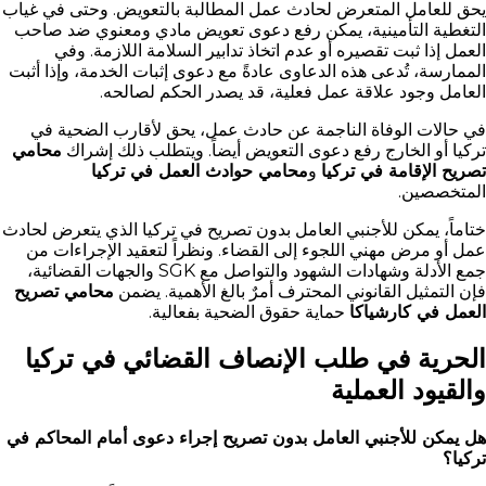
يحق للعامل المتعرض لحادث عمل المطالبة بالتعويض. وحتى في غياب
التغطية التأمينية، يمكن رفع دعوى تعويض مادي ومعنوي ضد صاحب
العمل إذا ثبت تقصيره أو عدم اتخاذ تدابير السلامة اللازمة. وفي
الممارسة، تُدعى هذه الدعاوى عادةً مع دعوى إثبات الخدمة، وإذا أثبت
العامل وجود علاقة عمل فعلية، قد يصدر الحكم لصالحه.
في حالات الوفاة الناجمة عن حادث عمل، يحق لأقارب الضحية في
تركيا أو الخارج رفع دعوى التعويض أيضاً. ويتطلب ذلك إشراك
محامي
تصريح الإقامة في تركيا
و
محامي حوادث العمل في تركيا
المتخصصين.
ختاماً، يمكن للأجنبي العامل بدون تصريح في تركيا الذي يتعرض لحادث
عمل أو مرض مهني اللجوء إلى القضاء. ونظراً لتعقيد الإجراءات من
جمع الأدلة وشهادات الشهود والتواصل مع SGK والجهات القضائية،
فإن التمثيل القانوني المحترف أمرٌ بالغ الأهمية. يضمن
محامي تصريح
العمل في كارشياكا
حماية حقوق الضحية بفعالية.
الحرية في طلب الإنصاف القضائي في تركيا
والقيود العملية
هل يمكن للأجنبي العامل بدون تصريح إجراء دعوى أمام المحاكم في
تركيا؟