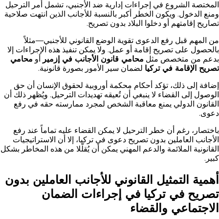
المختصة الشروع في إجراءات إدارية ضد الأجنبي، تشمل أمر الترحيل
ومنع الدخول. ويكون الخطر أكبر بالنسبة للأجانب الذين انتهت صلاحية
تصاريح إقامتهم أو دخلوا البلاد بدون تصريح.
من المهم قبل رفع الدعوى تقوية الوضع القانوني للأجنبي—مثلاً
بالحصول على تصريح إقامة أو عمل. ولا يمكن تنفيذ هذه الإجراءات إلا
بدعم من متخصص مثل
محامي قانون الأجانب في إزمير
أو
محامي
تصريح الإقامة في تركيا
لضمان سير الأمور بصورة قانونية.
إضافة إلى ذلك، تؤكد أحكام محكمة أوروبية لحقوق الإنسان أن حق
الوصول إلى القضاء لا ينبغي أن تُعيقه تهديدات الترحيل. ويُظهر ذلك أن
القانون الدولي يمنع معاقبة الشخص لمجرد ممارسته حقه في رفع
دعوى.
باختصار، رغم أن خطر الترحيل لا يمكن القضاء عليه تماماً عند رفع
الأجانب العاملين بدون تصريح دعوى في تركيا، إلا أن الاستراتيجيات
القانونية الملائمة والدعم المهني يمكن أن يُقلّلا من هذه المخاطر بشكل
كبير.
أهمية التمثيل القانوني للأجانب العاملين بدون
تصريح في تركيا في إجراءات الضمان
الاجتماعي والقضاء