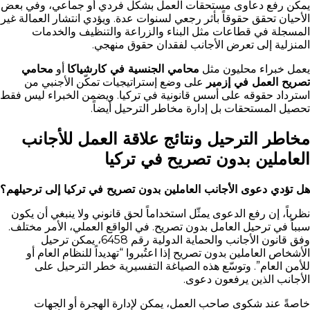
يمكن رفع دعاوى مستحقات العمل بشكل فردي أو جماعي، وفي بعض
الأحيان تحقق حقوقاً بأثر رجعي لسنوات عدة. ويؤدي انتشار العمالة غير
المسجلة في قطاعات مثل البناء والزراعة والتنظيف والخدمات
المنزلية إلى تعرض الأجانب لفقدان حقوق منهجي.
يعمل خبراء محليون مثل
محامي الجنسية في كارشياكا
أو
محامي
تصريح العمل في إزمير
على وضع إستراتيجيات تمكّن الأجنبي من
استرداد حقوقه على أسس قانونية في تركيا. ويضمن الخبراء ليس فقط
تحصيل المستحقات بل إدارة مخاطر الترحيل أيضاً.
مخاطر الترحيل ونتائج علاقة العمل للأجانب
العاملين بدون تصريح في تركيا
هل تؤدي دعوى الأجانب العاملين بدون تصريح في تركيا إلى ترحيلهم؟
نظرياً، إن رفع الدعوى يمثّل استخداماً لحق قانوني ولا ينبغي أن يكون
سبباً في ترحيل العامل بدون تصريح. في الواقع العملي، الأمر مختلف.
وفق قانون الأجانب والحماية الدولية رقم 6458، يمكن ترحيل
الأشخاص العاملين بدون تصريح إذا اعتُبروا “تهديداً للنظام العام أو
للأمن العام”. وتوسّع هذه الصياغة التفسيرية خطر الترحيل على
الأجانب الذين يرفعون دعوى.
خاصةً عند شكوى صاحب العمل، يمكن لإدارة الهجرة أو الجهات