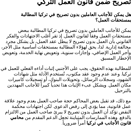
تصريح ضمن قانون العمل التركي
هل يمكن للأجانب العاملين بدون تصريح في تركيا المطالبة
بمستحقات العمل؟
يمكن للأجانب العاملين بدون تصريح في تركيا المطالبة ببعض
مستحقات العمل وفقاً لقانون العمل. إذ تقر أغلب الاجتهادات والفكر
القانوني بأن العمل بدون تصريح لا يبطل عقد العمل، بل يشكل مجرد
مخالفة إدارية. لذا، يحق لهؤلاء المطالبة بمستحقات أساسية مثل الأجر،
وأجر العمل الإضافي، وإجازات سنوية، وتعويض نهاية الخدمة، وتعويض
الإخطار المسبق.
للمطالبة بهذه الحقوق، يجب على الأجنبي إثبات أداءه الفعلي للعمل في
تركيا. وعند عدم وجود عقد مكتوب، تُستخدم الأدلة مثل شهادات
الشهود، وسجلات الرسائل، وتحويلات البنوك، أو تسجيلات كاميرات
مكان العمل. ويشكل عبء الإثبات هذا تحدياً كبيراً للأجانب المهددين
بالترحيل.
مع ذلك، قد تقبل بعض المحاكم حجة صاحب العمل بعدم وجود علاقة
عمل قانونية، مما يؤدي إلى رفض الدعوى. لكن اجتهادات محكمة
النقض تؤكد أن العمل بدون تصريح لا يبرئ صاحب العمل من الالتزام
بالدفع. وهذه الممارسات المتباينة تجعل الدعم المقدم من
محامي
قانون الأجانب في تركيا
أمراً ضرورياً.