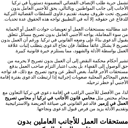
تشمل حرية طلب الإنصاف القضائي المضمونة دستورياً في تركيا
الأجانب إلى جانب المواطنين. وبالتالي، يحق للأجنبي العامل بدون
تصريح، تحت ظروف معينة، تقديم دعاوى للسلطات القضائية التركية
للدفاع عن حقوقه. إلا أنه في التطبيق تواجه هذه الحقو‌ق عدة تحديات.
عند مطالبته بمستحقات العمل أو تعويضات حوادث العمل أو الحماية
من سوء المعاملة، يواجه الأجنبي العامل بدون تصريح مسائل تتعلق
بقبول الدعوى بناءً على وضعه القانوني في تركيا. ورغم أن العمل بدون
تصريح لا يشكل عائقاً مطلقاً، فإن نجاح الدعوى يتطلب إثبات علاقة
العمل بواسطة الأدلة والشهود، مما يستلزم خبرة قانونية كبيرة.
تشير أحكام محكمة النقض إلى أن العمل بدون تصريح لا يحرمه من
حق الوصول إلى القضاء. بل يجب اعتبار التزام صاحب العمل بدفع
مستحقات الأجر قائماً، بغض النظر عن وجود تصريح. مع ذلك، قد تواجه
بعض المحاكم المحلية صعوبات إجرائية إذا ارتبطت الدعوى بفترة إقامة
الأجنبي أو خطر ترحيله.
لذا، من الأفضل للأجنبي الراغب في إقامة دعوى في تركيا التعاون مع
محامٍ مختص مثل
محامي قانون الأجانب في تركيا
أو
محامي تصريح
العمل في إزمير
. فالدعم القانوني في صياغة العريضة والاستراتيجية
وتقديم الأدلة يزيد من فرص قبول الدعوى ونجاحها.
مستحقات العمل للأجانب العاملين بدون