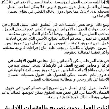
إلا إذا أبلغه صاحب العمل للمؤسسة العامة للضمان الاجتماعي (SGK).
وبما أن العامل يعمل بدون تصريح قانوني، فلا يمكن لصاحب العمل
تسجيله لدى SGK، مما يحول دون إدخاله الفعلي في نظام الضمان
الاجتماعي.
ومع ذلك، توجد بعض الاستثناءات في التطبيق. فعلى سبيل المثال، في
حالات حوادث العمل أو الأمراض المهنية، لا يُعفي عدم تسجيل العامل
صاحب العمل من المسؤولية. ووفقاً للأحكام الصادرة عن محكمة
النقض، قد تصدر المحاكم أحكاماً لصالح الأجنبي الذي تعرض لحادث
عمل بدون تصريح، فتمنحه التعويض. أي إن العامل دون تصريح ليس
“منزوع الحقوق” بالكامل؛ بل يجب عليه اتباع إجراءات قانونية مختلفة
وأكثر تعقيداً لمطالبة بحقوقه.
في هذه المرحلة، يمكن لأخصائيين مثل
محامي قانون الأجانب في
تركيا
أو
محامي تصريح العمل في كارشياكا
التدخل للمساعدة في
تخفيف معاناة الأجانب العاملين بدون تصريح. وبمساندة قانونية في
دعاوى إثبات الخدمة، يمكن الحصول على حقوق تضمنيات الضمان
الاجتماعي بأثر رجعي والمطالبة بمستحقات العمل.
خلاصة القول، يؤدي العمل بدون تصريح إلى خسائر كبيرة في حقوق
الضمان الاجتماعي، لكن بعض هذه الحقوق يمكن تعويضها قضائياً بدعم
مهني. ويتطلب ذلك خبرة قانونية واسعة.
إثبات العمل بدون تصريح والعقوبات الإدارية