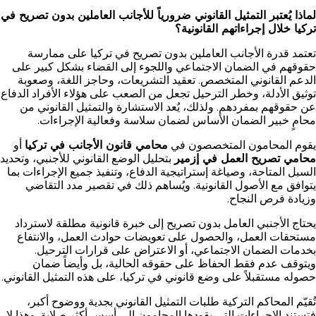
لماذا يُعتبر التمثيل القانوني ضرورياً للأجانب العاملين بدون تصريح في
تركيا خلال إجراءاتهم القانونية؟
تعتمد قدرة الأجانب العاملين بدون تصريح في تركيا على ممارسة
حقوقهم في الضمان الاجتماعي واللجوء إلى القضاء بشكل كبير على
الدعم القانوني المتخصص. تعقيد التشريعات، وحاجز اللغة، وصعوبة
توثيق الأدلة، وخطر الترحيل تجعل من الصعب على هؤلاء الأفراد الدفاع
عن حقوقهم بمفردهم. ولذلك، يُعد الاستشارة والتمثيل القانوني من
محامٍ خبير الضمان الأساس لضمان سلاسة وفعالية الإجراءات.
يقوم المحامون المتخصصون في
محامي قانون الأجانب في تركيا
أو
محامي تصريح العمل في إزمير
بتحليل الوضع القانوني للأجنبي، وتحديد
السبل المتاحة، وصياغة إستراتيجية الدفاع، وتنفيذ جميع الإجراءات بما
يتوافق مع الأصول القانونية. ويُساهم ذلك في تقصير مدد التقاضي
وزيادة فرص النجاح.
يحتاج الأجنبي العامل بدون تصريح إلى خبرة قانونية مطلقة لاسترداد
مستحقات العمل، والحصول على تعويضات حوادث العمل، والانتفاع
بخدمات الضمان الاجتماعي، أو الاعتراض على قرارات الترحيل.
ويتوقف عدم فقط الحفاظ على حقوقه الحالية، بل وأيضاً ضمان
حصوله مستقبلاً على وضع قانوني في تركيا، على هذه التمثيل القانوني.
تُقيّم المحاكم التركية طلبات التمثيل القانوني بجدية ووضوح أكبر،
فتستند الإجراءات التي يقودها المحامون إلى أسس أكثر صلابة. وهذا لا