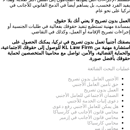
يفيد الفرد فحسب، بل يساهم أيضاً في الدمج القانوني للأجانب في
تركيا على نحو عام.
العمل بدون تصريح لا يعني أنك بلا حقوق.
بمساندة مهنية تستطيع تنفيذ حقوقك بفعالية في طلبات الجنسية أو
إجراءات تصريح الإقامة أو العمل، وكذلك في التقاضي.
بصفتك أجنبياً تعمل بدون تصريح في تركيا، يمكنك الحصول على
استشارة مهنية من KL Law Firm للوصول إلى حقوقك الاجتماعية،
والحماية القضائية، والأمن. تواصل مع محامينا المتخصصين لحماية
حقوقك بأفضل صورة.
عمليات البحث الشائعة
الأجنبي العامل بدون تصريح
حق تأمين العامل الأجنبي
العمل بدون تصريح
الضمان الاجتماعي للعامل الأجنبي
دعوى إثبات الخدمة للأجنبي
هل يمكن للعامل الأجنبي رفع دعوى
محامي قانون الأجانب في كارسياكا
محامي قانون الأجانب في إزمير
محامي كارسياكا
محامي إزمير