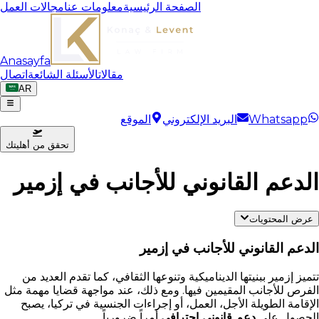
الصفحة الرئيسية
معلومات عنا
مجالات العمل
Anasayfa
مقالات
الأسئلة الشائعة
اتصال
AR
Whatsapp
البريد الإلكتروني
الموقع
تحقق من أهليتك
الدعم القانوني للأجانب في إزمير
عرض المحتويات
الدعم القانوني للأجانب في إزمير
تتميز إزمير ببنيتها الديناميكية وتنوعها الثقافي، كما تقدم العديد من
الفرص للأجانب المقيمين فيها. ومع ذلك، عند مواجهة قضايا مهمة مثل
الإقامة الطويلة الأجل، العمل، أو إجراءات الجنسية في تركيا، يصبح
الحصول على
دعم قانوني احترافي
أمراً ضرورياً.