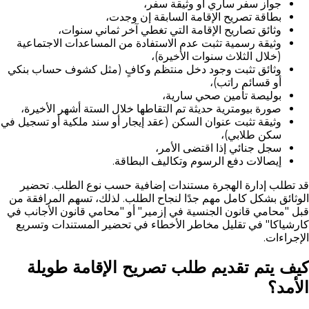
جواز سفر ساري أو وثيقة سفر،
بطاقة تصريح الإقامة السابقة إن وجدت،
وثائق تصاريح الإقامة التي تغطي آخر ثماني سنوات،
وثيقة رسمية تثبت عدم الاستفادة من المساعدات الاجتماعية
(خلال الثلاث سنوات الأخيرة)،
وثائق تثبت وجود دخل منتظم وكافٍ (مثل كشوف حساب بنكي
أو قسائم راتب)،
بوليصة تأمين صحي سارية،
صورة بيومترية حديثة تم التقاطها خلال الستة أشهر الأخيرة،
وثيقة تثبت عنوان السكن (عقد إيجار أو سند ملكية أو تسجيل في
سكن طلابي)،
سجل جنائي إذا اقتضى الأمر،
إيصالات دفع الرسوم وتكاليف البطاقة.
قد تطلب إدارة الهجرة مستندات إضافية حسب نوع الطلب. تحضير
الوثائق بشكل كامل مهم جدًا لنجاح الطلب. لذلك، تسهم المرافقة من
قبل "محامي قانون الجنسية في إزمير" أو "محامي قانون الأجانب في
كارشياكا" في تقليل مخاطر الأخطاء في تحضير المستندات وتسريع
الإجراءات.
كيف يتم تقديم طلب تصريح الإقامة طويلة
الأمد؟