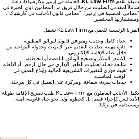
دقيقة. تقدم
KL Law Firm
، العاملة في إزمير وكارشياكا، دعمًا
شاملاً لمقدمي الطلبات من خلال فريق من المحامين ذوي الخبرة في
“محامي الجنسية في إزمير”، “محامي قانون الأجانب في كارشياكا”،
ومستشاريها المختصين.
المزايا الرئيسية للعمل مع KL Law Firm تشمل:
إعداد كامل وحديث ومتوافق قانونيًا للوثائق المطلوبة،
إدارة مهنية لطلبات التقديم عبر الإنترنت وجدولة المواعيد من
خلال نظام الإقامة الإلكتروني،
الكشف المبكر وتصحيح الوثائق الناقصة أو الخاطئة،
متابعة فعالة لعمليات الطعن الإداري في حال الرفض أو الإلغاء،
تقييم فوري للتغييرات التشريعية الحالية وإبلاغ العميل في
الوقت المناسب،
خدمات سرية، شفافة، ومركزة على العميل في كل مرحلة.
يكمل الأجانب العاملون مع KL Law Firm طلب تصريح الإقامة طويلة
الأمد ليس كإجراء فقط، بل كخطوة أولى نحو حياة قانونية، آمنة،
ومستدامة في تركيا.