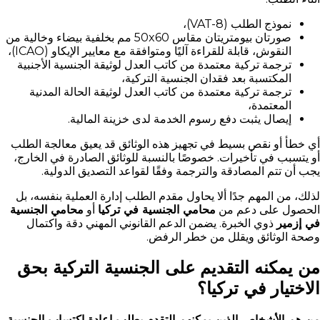
نموذج الطلب (VAT-8)،
صورتان بيومتريتان مقاس 50x60 مم بخلفية بيضاء وخالية من
النقوش، قابلة للقراءة آليًا ومتوافقة مع معايير الإيكاو (ICAO)،
ترجمة تركية معتمدة من كاتب العدل لوثيقة الجنسية الأجنبية
المكتسبة بعد فقدان الجنسية التركية،
ترجمة تركية معتمدة من كاتب العدل لوثيقة الحالة المدنية
المعتمدة،
إيصال يثبت دفع رسوم الخدمة لدى خزينة المالية.
أي خطأ أو نقص بسيط في تجهيز هذه الوثائق قد يعيق معالجة الطلب
أو يتسبب في تأخيرات. خصوصًا بالنسبة للوثائق الصادرة في الخارج،
يجب أن تتم المصادقة والترجمة وفقًا لقواعد التصديق الدولية.
لذلك، من المهم جدًا ألا يحاول مقدم الطلب إدارة العملية بنفسه، بل
الحصول على دعم من
محامي الجنسية في تركيا
أو
محامي الجنسية
في إزمير
ذوي الخبرة. يضمن الدعم القانوني المهني دقة واكتمال
وصحة الوثائق ويقلل من خطر الرفض.
من يمكنه التقديم على الجنسية التركية بحق
الاختيار في تركيا؟
من هم الأشخاص الذين يمكنهم التقدم بطلب إعادة اكتساب الجنسية