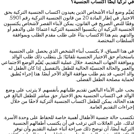
في تركيا أيضًا اكتساب الجنسية؟
يُقيَّم وضع أبناء الأشخاص الذين يعيدون اكتساب الجنسية التركية بحق
الاختيار في إطار المادة 20 من قانون الجنسية التركية رقم 5901.
وفقًا للنص الصريح في القانون، يمكن لأبناء القصر لأشخاص يكتسبون
الجنسية التركية أن يكتسبوا الجنسية التركية اعتمادًا على والدهم أو
والدتهم. يتم هذا الاكتساب بناءً على طلب مقدم الطلب وبموافقة
السلطات المختصة.
في هذا السياق، لا يكتسب أبناء الشخص الذي يحصل على الجنسية
باستخدام حق الاختيار الجنسية تلقائيًا؛ بل يتطلب ذلك طلب الوالد
وموافقة الجهات المختصة. خلال عملية التقديم، يُقيَّم الوضع الاجتماعي
والعمر والحالة الجنسيّة الحالية للطفل بالتفصيل. إذا كان الطفل له
والد أجنبي، قد يتم طلب موافقة الوالد الآخر أيضًا. هذا إجراء يُطبق
لحماية مصلحة الطفل الفضلى.
يجب على الأبناء البالغين تقديم طلباتهم بأنفسهم. لا يترتب على وضع
الوالد في اكتساب الجنسية بحق الاختيار حق مباشر للطفل البالغ. في
هذه الحالة، يمكن للطفل اكتساب الجنسية التركية لاحقًا من خلال
إجراءات التقديم العامة.
تكتسب حالة جنسية الأطفال أهمية خاصة للحفاظ على وحدة الأسرة.
لذلك، على العائلات التي ترغب في أن يكتسب أطفالهم الجنسية
التركية أيضًا، أن توضح ذلك صراحة أثناء عملية التقديم وأن توفر