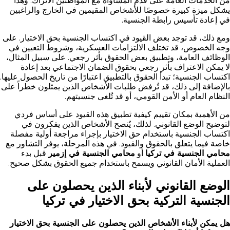
من الخدمات العامة على قدم المساواة مع المواطنين الأتراك. وهذا
يشكل ميزة كبيرة خصوصًا للأشخاص المقيمين في الخارج والراغبين
في إعادة تأسيس رابطة الجنسية.
ومع ذلك، قد توجد بعض القيود في اكتساب الجنسية بحق الاختيار. على
وجه الخصوص، قد تختلف الالتزامات العسكرية، وشروط التعيين في
الوظائف العامة، وتطبيق بعض الحقوق بأثر رجعي. على سبيل المثال،
لا يمكن الاعتراف بأثر رجعي بحقوق الضمان الاجتماعي بعد إعادة
اكتساب الجنسية؛ تبدأ الحقوق بالتطبيق اعتبارًا من تاريخ الحصول عليها.
بالإضافة إلى ذلك، قد تُرفض طلبات الأشخاص الذين يمثلون خطراً على
النظام العام أو الأمن القومي، أو قد تُلغى جنسيتهم.
من الأهمية بمكان تقييم كيفية تطبيق هذه القيود على أساس فردي
لتوضيح الوضع القانوني. لذلك، يُنصح الأشخاص الذين يفكرون في
اكتساب الجنسية باستخدام حق الاختيار بإجراء مراجعة أولية مفصلة
خاصة فيما يتعلق بالحقوق والقيود. في هذه المرحلة، يوفر التشاور مع
محامي الجنسية في تركيا
أو
محامي الجنسية في إزمير
قبل بدء
العملية الأمان القانوني ويسمح باستخدام جميع الحقوق بشكل صحيح.
الوضع القانوني لأبناء الذين يحصلون على
الجنسية التركية بحق الاختيار في تركيا
هل يمكن لأبناء الأشخاص الذين يحصلون على الجنسية بحق الاختيار