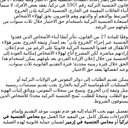
قانون الجنسية التركية رقم 5901. في تركيا، يفقد بعض الأفراد، لا سيما
أبناء العائلات المقيمة في الخارج، الجنسية التركية بإذن الخروج
المرتبط بوالدهم أو والدتهم وهم قاصرون. يحق لهؤلاء الأشخاص
استعادة الجنسية التركية باستخدام حق الاختيار خلال ثلاث سنوات من
بلوغهم سن الرشد.
وفقًا للمادة 27 من القانون، تتأثر أيضًا أبناء الأشخاص الذين فقدوا
الجنسية عبر إجراء "الخروج بإذن" بعد إصدار وثيقة الخروج. يعتبر هؤلاء
الأطفال قد فقدوا الجنسية التركية قانونيًا على الرغم من عدم إعلان
إرادتهم مباشرة. لكن المشرع أتاح لهؤلاء الأشخاص إمكانية العودة إلى
الجنسية من خلال إعلان الإرادة الفردي بعد بلوغهم. يمكن استخدام هذا
الحق خلال فترة زمنية محددة؛ فترة التقديم القانونية ثلاث سنوات،
وعند انقضائها يفقد حق الاختيار.
يمكن تقديم الطلبات إلى دوائر النفوس في الولايات التركية أو
الممثليات الدبلوماسية التركية بالخارج. يجب تقديم مستندات رسمية
مثل وثيقة إذن الخروج، ونسخ من سجلات النفوس، ووثائق إثبات الهوية
مع الطلب. ونتيجةً للطلب، تُمنح الجنسية التركية مجددًا للأشخاص الذين
يستوفون الشروط.
تفصيل مهم يجب الانتباه إليه هو عدم تفويت موعد التقديم وإتمام
الإجراءات بشكل كامل. من المفيد جدًا العمل مع
محامي الجنسية في
تركيا
أو
محامي الجنسية في إزمير
لضمان حماية قانونية لهذه العملية.