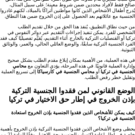
صالح فقط لأفراد محددين ضمن شروط معينة؛ على سبيل المثال،
يُدرج أطفال الأشخاص الذين كانوا مواطنين أتراكًا بالميلاد، لكنهم غادروا
الجنسية مع عائلاتهم بعد الحصول على إذن الخروج ضمن هذا النطاق.
من حيث نطاق التطبيق، يُنفذ هذا الحق من خلال تقديم الطلب
الشخصي للفرد. يمكن تنفيذ إجراءات التقديم عبر دوائر النفوس في
تركيا أو القنصليات التركية بالخارج. أثناء التقديم، يُقيَّم تفصيليًا كيف فقد
الفرد الجنسية التركية سابقًا، والوضع العائلي الحالي، والعمر، والوثائق
الثبوتية.
في هذه العملية، من الأهمية بمكان إبلاغ مقدم الطلب بشكل صحيح
وإدارة العملية قانونيًا. في هذه المرحلة، يؤدي التعاون مع
محامي
الجنسية في تركيا
أو
محامي الجنسية في كارسياكا
إلى تسريع العملية
وتقليل خطر رفض الطلب.
الوضع القانوني لمن فقدوا الجنسية التركية
بإذن الخروج في إطار حق الاختيار في تركيا
كيف يمكن للأشخاص الذين فقدوا الجنسية بإذن الخروج استعادة
الجنسية في تركيا؟
يحظى وضع الأشخاص الذين فقدوا الجنسية التركية بإذن الخروج بأهمية
خاصة في إطار إعادة اكتساب الجنسية بحق الاختيار وفقًا للمادة 21 من