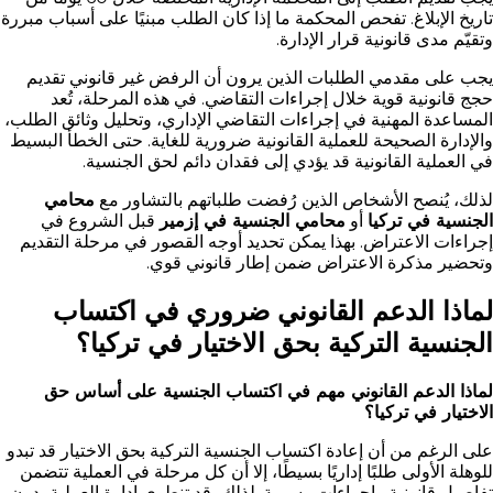
تاريخ الإبلاغ. تفحص المحكمة ما إذا كان الطلب مبنيًا على أسباب مبررة
وتقيّم مدى قانونية قرار الإدارة.
يجب على مقدمي الطلبات الذين يرون أن الرفض غير قانوني تقديم
حجج قانونية قوية خلال إجراءات التقاضي. في هذه المرحلة، تُعد
المساعدة المهنية في إجراءات التقاضي الإداري، وتحليل وثائق الطلب،
والإدارة الصحيحة للعملية القانونية ضرورية للغاية. حتى الخطأ البسيط
في العملية القانونية قد يؤدي إلى فقدان دائم لحق الجنسية.
لذلك، يُنصح الأشخاص الذين رُفضت طلباتهم بالتشاور مع
محامي
الجنسية في تركيا
أو
محامي الجنسية في إزمير
قبل الشروع في
إجراءات الاعتراض. بهذا يمكن تحديد أوجه القصور في مرحلة التقديم
وتحضير مذكرة الاعتراض ضمن إطار قانوني قوي.
لماذا الدعم القانوني ضروري في اكتساب
الجنسية التركية بحق الاختيار في تركيا؟
لماذا الدعم القانوني مهم في اكتساب الجنسية على أساس حق
الاختيار في تركيا؟
على الرغم من أن إعادة اكتساب الجنسية التركية بحق الاختيار قد تبدو
للوهلة الأولى طلبًا إداريًا بسيطًا، إلا أن كل مرحلة في العملية تتضمن
تفاصيل قانونية وإجراءات رسمية. لذلك، قد تنطوي إدارة العملية بدون