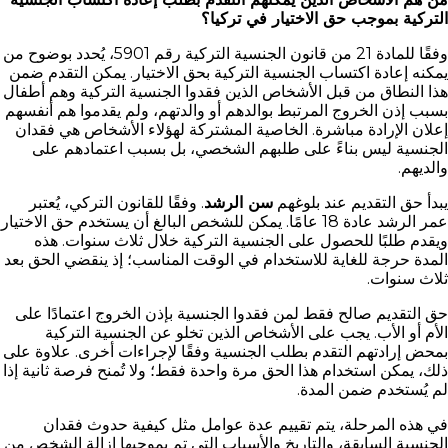
التركية بموجب حق الاختيار في تركيا؟
وفقًا للمادة 21 من قانون الجنسية التركية رقم 5901، يُحدد بوضوح من
يمكنه إعادة اكتساب الجنسية التركية بحق الاختيار. يمكن التقدم ضمن
هذا النطاق من قبل الأشخاص الذين فقدوا الجنسية التركية وهم أطفال
بسبب إذن الخروج المرتبط بوالدهم أو والدتهم، ولم يقدموا هم أنفسهم
إعلان الإرادة مباشرة. الخاصية المشتركة لهؤلاء الأشخاص هي فقدان
الجنسية ليس بناءً على طلبهم الشخصي، بل بسبب اعتمادهم على
والديهم.
يبدأ حق التقديم عند بلوغهم
سن الرشد
. وفقًا للقانون التركي، يُعتبر
عمر الرشد عادة 18 عامًا. يمكن للشخص البالغ أن يستخدم حق الاختيار
ويقدم طلبًا للحصول على الجنسية التركية خلال ثلاث سنوات. هذه
المدة حرجة للغاية للاستخدام في الوقت المناسب؛ إذ ينقضي الحق بعد
ثلاث سنوات.
حق التقديم صالح فقط لمن فقدوا الجنسية بإذن الخروج اعتمادًا على
الأم أو الأب. يجب على الأشخاص الذين تخلو عن الجنسية التركية
بمحض إرادتهم التقدم بطلب الجنسية وفقًا لإجراءات أخرى. علاوة على
ذلك، يمكن استخدام هذا الحق مرة واحدة فقط؛ ولا تُمنح فرصة ثانية إذا
لم يُستخدم ضمن المدة.
في هذه المرحلة، يتم تقييم عدة عوامل مثل كيفية حدوث فقدان
الجنسية السابقة، والتاريخ والأسباب التي تم بموجبها إزالة الشخص من