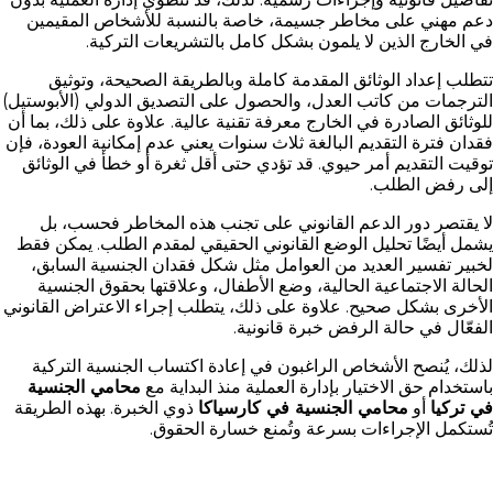
دعم مهني على مخاطر جسيمة، خاصة بالنسبة للأشخاص المقيمين
في الخارج الذين لا يلمون بشكل كامل بالتشريعات التركية.
تتطلب إعداد الوثائق المقدمة كاملة وبالطريقة الصحيحة، وتوثيق
الترجمات من كاتب العدل، والحصول على التصديق الدولي (الأبوستيل)
للوثائق الصادرة في الخارج معرفة تقنية عالية. علاوة على ذلك، بما أن
فقدان فترة التقديم البالغة ثلاث سنوات يعني عدم إمكانية العودة، فإن
توقيت التقديم أمر حيوي. قد تؤدي حتى أقل ثغرة أو خطأ في الوثائق
إلى رفض الطلب.
لا يقتصر دور الدعم القانوني على تجنب هذه المخاطر فحسب، بل
يشمل أيضًا تحليل الوضع القانوني الحقيقي لمقدم الطلب. يمكن فقط
لخبير تفسير العديد من العوامل مثل شكل فقدان الجنسية السابق،
الحالة الاجتماعية الحالية، وضع الأطفال، وعلاقتها بحقوق الجنسية
الأخرى بشكل صحيح. علاوة على ذلك، يتطلب إجراء الاعتراض القانوني
الفعّال في حالة الرفض خبرة قانونية.
لذلك، يُنصح الأشخاص الراغبون في إعادة اكتساب الجنسية التركية
باستخدام حق الاختيار بإدارة العملية منذ البداية مع
محامي الجنسية
في تركيا
أو
محامي الجنسية في كارسياكا
ذوي الخبرة. بهذه الطريقة
تُستكمل الإجراءات بسرعة وتُمنع خسارة الحقوق.