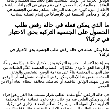
الوثائق اللازمة في الوقت المناسب. نظرًا لحساسية العملية وكثافة
الوثائق المطلوبة، يُعد الحصول على دعم مهني في الإجراءات نيابة عن
الأطفال ميزة كبيرة. في هذه المرحلة، يساهم
محامي الجنسية في
تركيا
أو
محامي الجنسية في كارسياكا
في إتمام العملية بسلاسة.
ما الذي يمكن فعله في حالة رفض طلب
الحصول على الجنسية التركية بحق الاختيار
في تركيا؟
ماذا يمكن عمله في حالة رفض طلب الجنسية بحق الاختيار في
تركيا؟
يعد إعادة اكتساب الجنسية التركية بحق الاختيار حقًا قانونيًا مشروطًا،
إلا أن هذا الحق لا يؤدي تلقائيًا إلى اكتساب الجنسية. تُقيَّم الطلبات من
قبل الجهات المختصة بناءً على ملاءمة الوضع الشخصي والوثائق
المقدمة. ضمن هذا الإطار، يمكن رفض الطلبات. تشمل أسباب الرفض
تجاوز المهلة، الوثائق الناقصة أو الخاطئة، مخالفة النظام العام أو الأمن
القومي.
في حالة الرفض، يُبلَّغ مقدم الطلب بقرار مسبب. هذا القرار هو إجراء
إداري ويمكن الطعن فيه من خلال رفع دعوى قضائية أمام المحكمة
الإدارية خلال المهلة القانونية. وفقًا لنظام القضاء الإداري في تركيا،
يجب تقديم الطلب إلى المحكمة الإدارية المختصة خلال 60 يومًا من