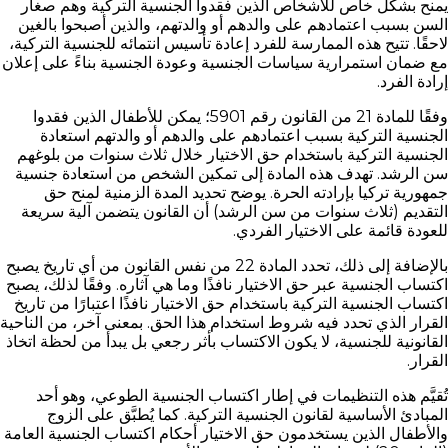
يمنح بشكل خاص للأشخاص الذين فقدوا الجنسية التركية وهم صغار
السن بسبب اعتمادهم على والدهم أو والدتهم، والذين أصبحوا بالغين
لاحقًا. تتيح هذه الممارسة للفرد إعادة تأسيس انتمائه للجنسية التركية،
مع ضمان استمرارية سياسات الجنسية وعودة الجنسية بناءً على إعلان
إرادة الفرد.
وفقًا للمادة 21 من القانون رقم 5901؛ يمكن للأطفال الذين فقدوا
الجنسية التركية بسبب اعتمادهم على والدهم أو والدتهم استعادة
الجنسية التركية باستخدام حق الاختيار خلال ثلاث سنوات من بلوغهم
سن الرشد. تهدف هذه المادة إلى تمكين الشخص من استعادة جنسية
جمهورية تركيا بإرادته الحرة. يوضح تحديد المدة الزمنية لمنح حق
التقديم (ثلاث سنوات من سن الرشد) أن القانون يتضمن آلية سريعة
للعودة قائمة على الاختيار الفردي.
بالإضافة إلى ذلك، تحدد المادة 22 من نفس القانون من أي تاريخ يصبح
اكتساب الجنسية عبر حق الاختيار نافذًا وما هي آثاره. وفقًا لذلك، يصبح
اكتساب الجنسية التركية باستخدام حق الاختيار نافذًا اعتبارًا من تاريخ
القرار الذي تحدد فيه شروط استخدام هذا الحق. بمعنى آخر، من الناحية
القانونية للجنسية، لا يكون الاكتساب بأثر رجعي بل يبدأ من لحظة اتخاذ
القرار.
تُقيَّم هذه التنظيمات في إطار اكتساب الجنسية الطوعي، وهو أحد
المبادئ الأساسية لقانون الجنسية التركية. كما يُطبَّق على الزوج
والأطفال الذين يستخدمون حق الاختيار أحكام اكتساب الجنسية العامة