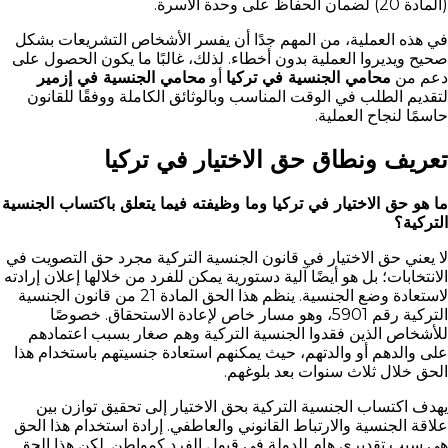
(المادة 20) لضمان الحفاظ على وحدة الأسرة.
في هذه العملية، من المهم جدًا أن يفسر الأشخاص التشريعات بشكل
صحيح ويديروا العملية بدون أخطاء. لذلك، غالبًا ما يكون الحصول على
دعم من
محامي الجنسية في تركيا
أو
محامي الجنسية في إزمير
لتقديم الطلب في الوقت المناسب وبالوثائق الكاملة ووفقًا للقانون
حاسمًا لنجاح العملية.
تعريف ونطاق حق الاختيار في تركيا
ما هو حق الاختيار في تركيا وما وظيفته فيما يتعلق باكتساب الجنسية
التركية؟
لا يعني حق الاختيار في قانون الجنسية التركية مجرد حق التصويت في
الانتخابات؛ بل هو أيضًا آلية دستورية يمكن للفرد من خلالها إعلان إرادته
لاستعادة وضع الجنسية. ينظم هذا الحق المادة 21 من قانون الجنسية
التركية رقم 5901، وهو مسار خاص لإعادة الاستحقاق. خصوصًا
للأشخاص الذين فقدوا الجنسية التركية وهم صغار بسبب اعتمادهم
على والدهم أو والدتهم، حيث يمكنهم استعادة جنسيتهم باستخدام هذا
الحق خلال ثلاث سنوات بعد بلوغهم.
يهدف اكتساب الجنسية التركية بحق الاختيار إلى تحقيق توازن بين
علاقة الجنسية والارتباط القانوني والعاطفي. إرادة استخدام هذا الحق
هي سبب تقديري هام للدولة في قبول الفرد كمواطن. لكن هذا الحق