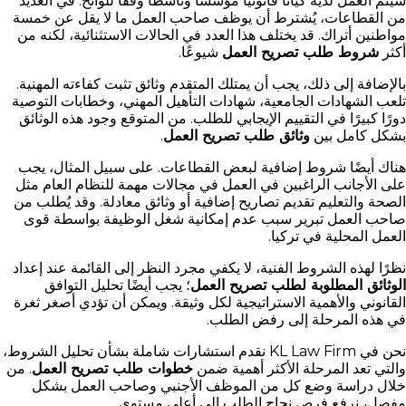
سيتم العمل لديه كيانًا قانونيًا مؤسسًا وناشطًا وفقًا للوائح. في العديد
من القطاعات، يُشترط أن يوظف صاحب العمل ما لا يقل عن خمسة
مواطنين أتراك. قد يختلف هذا العدد في الحالات الاستثنائية، لكنه من
أكثر
شروط طلب تصريح العمل
شيوعًا.
بالإضافة إلى ذلك، يجب أن يمتلك المتقدم وثائق تثبت كفاءته المهنية.
تلعب الشهادات الجامعية، شهادات التأهيل المهني، وخطابات التوصية
دورًا كبيرًا في التقييم الإيجابي للطلب. من المتوقع وجود هذه الوثائق
بشكل كامل بين
وثائق طلب تصريح العمل
.
هناك أيضًا شروط إضافية لبعض القطاعات. على سبيل المثال، يجب
على الأجانب الراغبين في العمل في مجالات مهمة للنظام العام مثل
الصحة والتعليم تقديم تصاريح إضافية أو وثائق معادلة. وقد يُطلب من
صاحب العمل تبرير سبب عدم إمكانية شغل الوظيفة بواسطة قوى
العمل المحلية في تركيا.
نظرًا لهذه الشروط الفنية، لا يكفي مجرد النظر إلى القائمة عند إعداد
الوثائق المطلوبة لطلب تصريح العمل
؛ يجب أيضًا تحليل التوافق
القانوني والأهمية الاستراتيجية لكل وثيقة. ويمكن أن تؤدي أصغر ثغرة
في هذه المرحلة إلى رفض الطلب.
نحن في KL Law Firm نقدم استشارات شاملة بشأن تحليل الشروط،
والتي تعد المرحلة الأكثر أهمية ضمن
خطوات طلب تصريح العمل
. من
خلال دراسة وضع كل من الموظف الأجنبي وصاحب العمل بشكل
مفصل، نرفع فرص نجاح الطلب إلى أعلى مستوى.