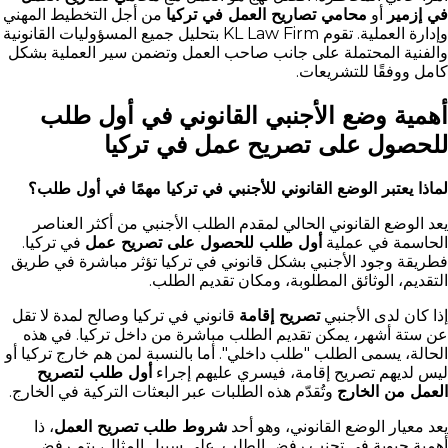
في إزمير
أو
محامي تصاريح العمل في تركيا
من أجل التخطيط المهني
وإدارة العملية. تقوم KL Law Firm بتحليل جميع المسؤوليات القانونية
والفنية المحتملة على جانب صاحب العمل وتضمن سير العملية بشكل
كامل ووفقًا للتشريعات.
أهمية وضع الأجنبي القانوني في أول طلب
للحصول على تصريح عمل في تركيا
لماذا يعتبر الوضع القانوني للأجنبي في تركيا مهمًا في أول طلب؟
يعد الوضع القانوني الحالي لمقدم الطلب الأجنبي من أكثر العناصر
الحاسمة في عملية
أول طلب للحصول على تصريح عمل
في تركيا.
فطريقة وجود الأجنبي بشكل قانوني في تركيا تؤثر مباشرة في طريق
التقديم، الوثائق المطلوبة، ومكان تقديم الطلب.
إذا كان لدى الأجنبي
تصريح إقامة
قانوني في تركيا وصالح لمدة لا تقل
عن ستة أشهر، يمكن تقديم الطلب مباشرة من داخل تركيا. في هذه
الحالة، يسمى الطلب "طلب داخلي". أما بالنسبة لمن هم خارج تركيا أو
ليس لديهم تصريح إقامة، فيسري عليهم إجراء
أول طلب لتصريح
العمل من الخارج
وتُقدّم هذه الطلبات عبر البعثات التركية في الخارج.
يعد معيار الوضع القانوني، وهو أحد
شروط طلب تصريح العمل
، ذا
أهمية حيوية في تجنب رفض الطلب. على سبيل المثال، يتم رفض