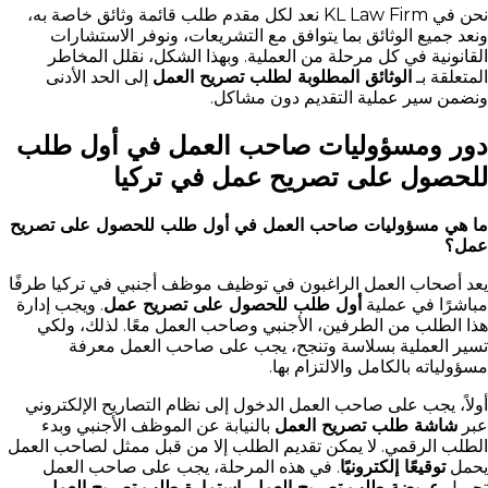
نحن في KL Law Firm نعد لكل مقدم طلب قائمة وثائق خاصة به،
ونعد جميع الوثائق بما يتوافق مع التشريعات، ونوفر الاستشارات
القانونية في كل مرحلة من العملية. وبهذا الشكل، نقلل المخاطر
المتعلقة بـ
الوثائق المطلوبة لطلب تصريح العمل
إلى الحد الأدنى
ونضمن سير عملية التقديم دون مشاكل.
دور ومسؤوليات صاحب العمل في أول طلب
للحصول على تصريح عمل في تركيا
ما هي مسؤوليات صاحب العمل في أول طلب للحصول على تصريح
عمل؟
يعد أصحاب العمل الراغبون في توظيف موظف أجنبي في تركيا طرفًا
مباشرًا في عملية
أول طلب للحصول على تصريح عمل
. ويجب إدارة
هذا الطلب من الطرفين، الأجنبي وصاحب العمل معًا. لذلك، ولكي
تسير العملية بسلاسة وتنجح، يجب على صاحب العمل معرفة
مسؤولياته بالكامل والالتزام بها.
أولاً، يجب على صاحب العمل الدخول إلى نظام التصاريح الإلكتروني
عبر
شاشة طلب تصريح العمل
بالنيابة عن الموظف الأجنبي وبدء
الطلب الرقمي. لا يمكن تقديم الطلب إلا من قبل ممثل لصاحب العمل
يحمل
توقيعًا إلكترونيًا
. في هذه المرحلة، يجب على صاحب العمل
تحميل
عريضة طلب تصريح العمل
،
استمارة طلب تصريح العمل
،