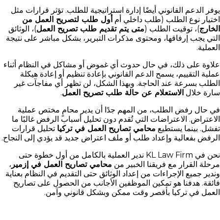
يوفر الدعم القانوني أيضًا إدارة استراتيجية للطلب. تؤثر قرارات مثل
اختيار نوع الطلب (طلب داخلي أم
أول طلب لتصريح العمل من
الخارج
)، توقيت الطلب (
متى يتم تقديم طلب تصريح العمل
)، الوثائق
التي يجب إرفاقها، ومحتوى مذكرات التبرير، بشكل مباشر على نتيجة
العملية.
علاوة على ذلك، في حال حدوث أي غموض أو مشاكل في النظام أثناء
عملية التقييم، يسمح الدعم القانوني بإعادة تنظيم أو إعادة هيكلة
الطلب بسرعة عند الحاجة. وبهذا الشكل، لن تظهر أي مفاجآت غير
سارة خلال
الاستعلام عن حالة طلب تصريح العمل
.
في حال رفض الطلب، من المهم جدًا أن يدير محامٍ مختص عملية
الاعتراض. الاعتراضات التي تُقدم دون تحليل أسباب الرفض غالبًا ما
تفشل. بينما يستطيع
محامي تصاريح العمل في تركيا
تحليل قرارات
الرفض بفعالية وإعداد طلب أو ملف اعتراض جديد قد يؤدي إلى النجاح.
نحن في KL Law Firm ندير العملية بالكامل من أول خطوة حتى
مرحلة القرار مع فريقنا الخبير من
محامي تصاريح العمل في إزمير
،
وندير جميع الإجراءات من إعداد الوثائق حتى التقديم في النظام بعناية
فائقة. هدفنا هو تمكين الموظفين الأجانب من الحصول على تصاريح
العمل في تركيا بأقصر وقت ممكن وبشكل قانوني وآمن.