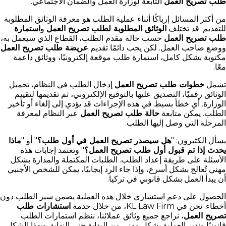
طلب تصريح العمل
التابعة لوزارة العمل والضمان الاجتماعي.
من أكثر المسائل إرباكًا أثناء عملية الطلب هو معرفة الوثائق المطلوبة
للتقديم. قد تختلف
الوثائق المطلوبة لطلب تصريح العمل
و
استمارة
طلب تصريح العمل
حسب حالة مقدم الطلب، القطاع الذي سيعمل به،
ووضع صاحب العمل. لكن يجب دائمًا تقديم
عريضة طلب تصريح العمل
مكتوبة بشكل كامل، استمارة طلب موقعة إلكترونيًا، ووثائق داعمة
معًا.
تشمل
خطوات طلب تصريح العمل
إدخال الطلب في النظام، تحميل
الوثائق رقميًا، التصديق عليها بالتوقيع الإلكتروني، ثم تقديمها لتقييم
الوزارة. أي خطأ بسيط في هذه الإجراءات قد يؤدي إلى إلغاء أو تأخير
الطلب. يمكن متابعة
حالة طلب تصريح العمل
عبر النظام لمعرفة
المرحلة التي وصل إليها الطلب.
يسأل الكثيرون: "
هل سيصدر تصريح العمل في أول طلب؟
" أو "
ماذا
يحدث إذا تم قبول أول طلب تصريح العمل؟
" وتعتمد إجابات هذه
الأسئلة على طريقة إعداد الطلب. الطلبات المكتملة والمدارة بشكل
مهني تُعالج بشكل أسرع، وإذا جاء الرد إيجابيًا، يمكن للشخص الأجنبي
أن يبدأ العمل بشكل قانوني في تركيا.
الحصول على دعم استشاري خلال هذه العملية يضمن سير الطلب دون
أخطاء. نحن في KL Law Firm، من خلال خدمة
استشارات طلب
تصريح العمل
، نراجع جميع وثائق عملائنا، ننظم استمارات الطلب
قانونيًا وندير العملية بشكل مهني من البداية حتى النهاية. وبهذا الشكل،