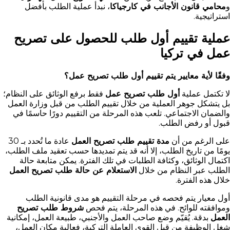
و
محامي قانون الأجانب في كارجياكا
، نبدأ عملية الطلب بأفضل
استراتيجية.
عملية تقييم أول طلب للحصول على تصريح
عمل في تركيا
وفقًا لأية معايير يتم تقييم أول طلب تصريح عمل؟
لا تكتمل عملية
أول طلب تصريح عمل
فقط برفع الوثائق على النظام؛
بل يتشكل جوهر العملية من خلال تقييم الطلب من قبل وزارة العمل
والضمان الاجتماعي. تلعب هذه المرحلة من التقييم دورًا حاسمًا في
قبول أو رفض الطلب.
على الرغم من أن
مدة تقييم طلب تصريح العمل
عادة ما تُحدد بـ 30
يومًا من تاريخ الطلب، إلا أنه قد يتم تمديدها حسب تعقيد ملف الطلب،
اكتمال الوثائق، وكثافة الطلبات في تلك الفترة. يمكن متابعة حالة
الطلب عبر النظام من خلال
الاستعلام عن حالة طلب تصريح العمل
خلال هذه الفترة.
أول معيار يتم فحصه في مرحلة التقييم هو مدى قانونية الطلب
وموافقته للوائح. في هذه المرحلة، يتم فحص
شروط طلب تصريح
العمل
بدقة. يُقيّم وضع صاحب العمل والأجنبي، طبيعة العمل، إمكانية
شغل الوظيفة من قبل القوى العاملة التركية، فعالية مكان العمل،