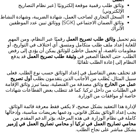
وثائق طلب رقمية موقعة إلكترونيًا (عبر نظام التصاريح
الإلكتروني)
السجل التجاري لصاحب العمل، شهادة الضريبة، وشهادة النشاط
وثائق الضمان الاجتماعي (SGK) ووثائق تبين عدد الموظفين
الأتراك
يتم تحميل
وثائق طلب تصريح العمل
رقميًا عبر النظام، ومن المهم
للغاية إعداد ملف طلب متكامل ومتسق. أي اختلاف في التواريخ، أو
معلومات ناقصة، أو تحميل خاطئ للوثائق يمكن أن يؤدي إلى رفض
الطلب. حتى الخطأ الصغير في
وثيقة طلب تصريح العمل
قد يدفع
النظام إلى إعادة الطلب تلقائيًا.
قد تختلف بعض التفاصيل في إعداد الوثائق حسب نوع الطلب. فعلى
سبيل المثال، يُطلب من الأجانب الذين يتقدمون بطلب
أول تصريح
عمل من الخارج
وثائق مصدقة من القنصلية، بينما تبرز وثائق الإقامة
في الطلبات من داخل تركيا. كما قد تتطلب بعض القطاعات شهادات
خاصة أو موافقات من الوزارة.
لإدارة هذا التعقيد بشكل صحيح، لا يكفي فقط معرفة قائمة الوثائق.
يجب إعداد الوثائق بشكل قانوني، ودعمها بعريضات مناسبة، وإدخالها
كاملة في نظام الوزارة. في هذه المرحلة، يؤثر الدعم المقدم من
محامي تصاريح العمل في تركيا
أو
محامي تصاريح العمل في إزمير
بشكل مباشر على نجاح الطلب.