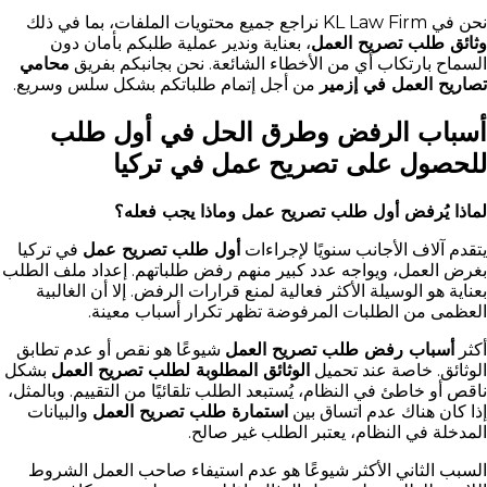
نحن في KL Law Firm نراجع جميع محتويات الملفات، بما في ذلك
وثائق طلب تصريح العمل
، بعناية وندير عملية طلبكم بأمان دون
السماح بارتكاب أي من الأخطاء الشائعة. نحن بجانبكم بفريق
محامي
تصاريح العمل في إزمير
من أجل إتمام طلباتكم بشكل سلس وسريع.
أسباب الرفض وطرق الحل في أول طلب
للحصول على تصريح عمل في تركيا
لماذا يُرفض أول طلب تصريح عمل وماذا يجب فعله؟
يتقدم آلاف الأجانب سنويًا لإجراءات
أول طلب تصريح عمل
في تركيا
بغرض العمل، ويواجه عدد كبير منهم رفض طلباتهم. إعداد ملف الطلب
بعناية هو الوسيلة الأكثر فعالية لمنع قرارات الرفض. إلا أن الغالبية
العظمى من الطلبات المرفوضة تظهر تكرار أسباب معينة.
أكثر
أسباب رفض طلب تصريح العمل
شيوعًا هو نقص أو عدم تطابق
الوثائق. خاصة عند تحميل
الوثائق المطلوبة لطلب تصريح العمل
بشكل
ناقص أو خاطئ في النظام، يُستبعد الطلب تلقائيًا من التقييم. وبالمثل،
إذا كان هناك عدم اتساق بين
استمارة طلب تصريح العمل
والبيانات
المدخلة في النظام، يعتبر الطلب غير صالح.
السبب الثاني الأكثر شيوعًا هو عدم استيفاء صاحب العمل الشروط