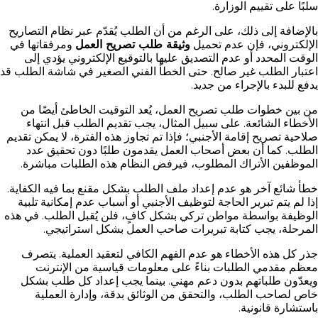
سلبًا على تقييم الوزارة.
بالإضافة إلى ذلك، على الرغم من أن الطلب يُقدّم عبر نظام التصاريح
الإلكتروني، فإن عدم تحميل
وثيقة طلب تصريح العمل
ومرفقاتها في
الوقت المحدد أو عدم التصديق عليها بالتوقيع الإلكتروني يؤدي إلى
اعتبار الطلب غير صالح. حتى الخطأ الفني الصغير في شاشة الطلب قد
يدفع للبدء بالإجراء من جديد.
من بين خطوات طلب تصريح العمل، يُعد التوقيت الخاطئ أيضًا من
الأخطاء الشائعة. على سبيل المثال، يجب تقديم الطلب قبل انتهاء
صلاحية تصريح إقامة الأجنبي؛ فإذا تم تجاوز هذه الفترة، لا يمكن تقديم
الطلب. كما أن بعض أصحاب العمل يقدمون طلبًا دون تحقيق عدد
الموظفين الأتراك المطلوب، فيرفض النظام هذه الطلبات مباشرة.
خطأ شائع آخر هو عدم إعداد ملف الطلب بشكل مقنع بما فيه الكفاية.
إذا لم يتم تبرير الحاجة لتوظيف الأجنبي أو أسباب عدم إمكانية تلبية
الوظيفة بواسطة مواطن تركي بشكل كافٍ، فلن يُقبل الطلب. في هذه
المرحلة، يجب كتابة تبريرات صاحب العمل بشكل استراتيجي.
جذر كل هذه الأخطاء هو عدم الفهم الكافي لتعقيد العملية. يتصرف
معظم مقدمي الطلبات بناءً على معلومات قياسية من الإنترنت
ويعدّون طلباتهم بدون دعم مهني. بينما يجب إعداد كل طلب بشكل
خاص لصاحب الطلب، والتحقق من الوثائق بدقة، وإدارة العملية
باستشارة قانونية.