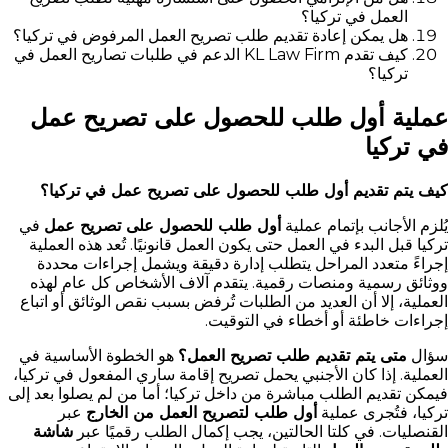
العمل في تركيا؟
هل يمكن إعادة تقديم طلب تصريح العمل المرفوض في تركيا؟
كيف تقدم KL Law Firm الدعم في طلبات تصاريح العمل في
تركيا؟
عملية أول طلب للحصول على تصريح عمل
في تركيا
كيف يتم تقديم أول طلب للحصول على تصريح عمل في تركيا؟
يُلزم الأجانب بإتمام عملية
أول طلب للحصول على تصريح عمل
في
تركيا قبل البدء في العمل حتى يكون العمل قانونيًا. تُعد هذه العملية
إجراءً متعدد المراحل يتطلب إدارة دقيقة ويشمل إجراءات محددة
ووثائق رسمية ومنصات رقمية. يتقدم آلاف الأشخاص كل عام لهذه
العملية، إلا أن العديد من الطلبات تُرفض بسبب نقص الوثائق أو اتباع
إجراءات خاطئة أو أخطاء في التوقيت.
سؤال
متى يتم تقديم طلب تصريح العمل؟
هو الخطوة الأساسية في
العملية. إذا كان الأجنبي يحمل تصريح إقامة ساري المفعول في تركيا،
فيمكن تقديم الطلب مباشرة من داخل تركيا؛ أما من لم يصلوا بعد إلى
تركيا، فتُجرى عملية
أول طلب لتصريح العمل من الخارج
عبر
القنصليات. في كلتا الحالتين، يجب إكمال الطلب رقميًا عبر
شاشة