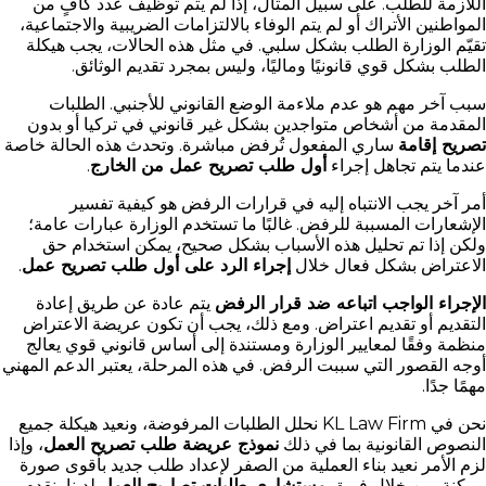
اللازمة للطلب. على سبيل المثال، إذا لم يتم توظيف عدد كافٍ من
المواطنين الأتراك أو لم يتم الوفاء بالالتزامات الضريبية والاجتماعية،
تقيّم الوزارة الطلب بشكل سلبي. في مثل هذه الحالات، يجب هيكلة
الطلب بشكل قوي قانونيًا وماليًا، وليس بمجرد تقديم الوثائق.
سبب آخر مهم هو عدم ملاءمة الوضع القانوني للأجنبي. الطلبات
المقدمة من أشخاص متواجدين بشكل غير قانوني في تركيا أو بدون
تصريح إقامة
ساري المفعول تُرفض مباشرة. وتحدث هذه الحالة خاصة
عندما يتم تجاهل إجراء
أول طلب تصريح عمل من الخارج
.
أمر آخر يجب الانتباه إليه في قرارات الرفض هو كيفية تفسير
الإشعارات المسببة للرفض. غالبًا ما تستخدم الوزارة عبارات عامة؛
ولكن إذا تم تحليل هذه الأسباب بشكل صحيح، يمكن استخدام حق
الاعتراض بشكل فعال خلال
إجراء الرد على أول طلب تصريح عمل
.
الإجراء الواجب اتباعه ضد قرار الرفض
يتم عادة عن طريق إعادة
التقديم أو تقديم اعتراض. ومع ذلك، يجب أن تكون عريضة الاعتراض
منظمة وفقًا لمعايير الوزارة ومستندة إلى أساس قانوني قوي يعالج
أوجه القصور التي سببت الرفض. في هذه المرحلة، يعتبر الدعم المهني
مهمًا جدًا.
نحن في KL Law Firm نحلل الطلبات المرفوضة، ونعيد هيكلة جميع
النصوص القانونية بما في ذلك
نموذج عريضة طلب تصريح العمل
، وإذا
لزم الأمر نعيد بناء العملية من الصفر لإعداد طلب جديد بأقوى صورة
ممكنة. من خلال فريق
مستشاري طلبات تصاريح العمل
لدينا، نقدم