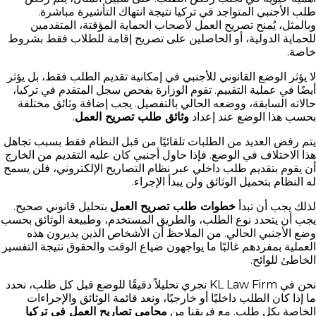
طلب الأجنبي المتواجد في تركيا نتيجة انتهاك التأشيرة مباشرة.
وبالمثل، يُمنح تصريح العمل لأصحاب الحماية المؤقتة، المتقدمين
للحماية الدولية، أو الحاصلين على تصريح إقامة للطلاب فقط بشروط
خاصة.
لا يؤثر الوضع القانوني للأجنبي في إمكانية تقديم الطلب فقط، بل يؤثر
أيضًا في عملية التقييم. تقوم الوزارة بفحص سجل المتقدم في تركيا،
حالاته السابقة، ووضعه الحالي بالتفصيل. يجب إضافة وثائق مختلفة
بحسب هذا الوضع عند إعداد
وثائق طلب تصريح العمل
.
يتم رفض العديد من الطلبات تلقائيًا من قبل النظام فقط بسبب تجاهل
هذا الاختلاف في الوضع. فإذا حاول أجنبي كان عليه التقديم من الخارج
أن يقوم بتقديم طلب داخلي عبر نظام التصاريح الإلكتروني، فلن يسمح
له النظام بتحميل الوثائق ولن يبدأ الإجراء.
لذلك يجب أن تبدأ
خطوات طلب تصريح العمل
بتحليل قانوني صحيح.
يجب أن يتحدد نوع الطلب، والطريق المستخدم، وطبيعة الوثائق بحسب
وضع الأجنبي الحالي. من الملاحظ أن الأشخاص الذين يديرون هذه
العملية بمفردهم غالبًا ما يواجهون ضياع الوقت والحقوق نتيجة التفسير
الخاطئ للوائح.
نحن في KL Law Firm نجري تحليلاً دقيقًا للوضع قبل كل طلب، نحدد
ما إذا كان الطلب داخليًا أو خارجيًا، ونعد قائمة الوثائق والإجراءات
الخاصة بكل طلب. مع فريقنا من
محامي تصاريح العمل في تركيا