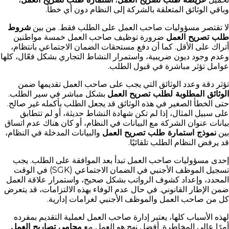
وباقي الوثائق المتعلقة بالشركة إلى النظام دون أي خطأ.
لا تقتصر مسؤوليات صاحب العمل على الطلب فقط. من بين
شروط
طلب تصريح العمل
ضرورة توظيف صاحب العمل خمسة مواطنين
أتراك على الأقل. كما أن دفع مستحقات الضمان الاجتماعي بانتظام،
وعدم وجود ديون ضريبية، واستمرار النشاط التجاري بشكل فعّال، كلها
عوامل تؤثر مباشرة في قبول الطلب.
تؤثر دقة وعدد الوثائق التي يجب على صاحب العمل تقديمها ضمن
الوثائق المطلوبة لطلب تصريح العمل
بشكل مباشر في سير الطلب.
حتى الخطأ الصغير في هذه الوثائق قد يجعل الطلب بأكمله غير صالح.
على سبيل المثال، إذا لم تكن شهادة النشاط حديثة، أو لم تتطابق
بيانات عنوان الشركة مع البيانات في النظام، أو كان هناك عدم اتساق
بين
نموذج استمارة طلب تصريح العمل
والبيانات المدخلة في النظام،
قد يرفض النظام الطلب تلقائيًا.
إحدى مسؤوليات صاحب العمل تبدأ بعد الموافقة على الطلب. يجب
تسجيل الموظف الأجنبي في الضمان الاجتماعي (SGK) في الوقت
المحدد، وإعداد كشوف الرواتب بشكل صحيح، واستمرار علاقة العمل
ضمن الإطار القانوني. في حال عدم الوفاء بهذه الالتزامات، قد يتعرض
كل من صاحب العمل والموظف الأجنبي لغرامات إدارية.
لهذه الأسباب كلها، يعتبر إدارة صاحب العمل لعملية التقديم بمفرده
أمرًا عالي المخاطرة. أفضل نهج هو العمل مع
محامي تصاريح العمل