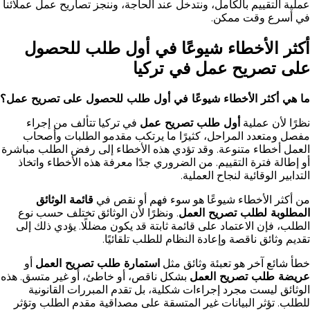
عملية التقييم بالكامل، ونتدخل عند الحاجة، وننجز تصاريح عمل عملائنا
في أسرع وقت ممكن.
أكثر الأخطاء شيوعًا في أول طلب للحصول
على تصريح عمل في تركيا
ما هي أكثر الأخطاء شيوعًا في أول طلب للحصول على تصريح عمل؟
نظرًا لأن عملية
أول طلب تصريح عمل
في تركيا تتألف من إجراء
مفصل ومتعدد المراحل، كثيرًا ما يرتكب مقدمو الطلبات وأصحاب
العمل أخطاء متنوعة. وقد تؤدي هذه الأخطاء إلى رفض الطلب مباشرة
أو إطالة فترة التقييم. من الضروري جدًا معرفة هذه الأخطاء واتخاذ
التدابير الوقائية لنجاح العملية.
من أكثر الأخطاء شيوعًا هو سوء فهم أو نقص في
قائمة الوثائق
المطلوبة لطلب تصريح العمل
. ونظرًا لأن الوثائق تختلف حسب نوع
الطلب، فإن الاعتماد على قائمة ثابتة قد يكون مضللًا. يؤدي ذلك إلى
تقديم وثائق ناقصة وإعادة النظام للطلب تلقائيًا.
خطأ شائع آخر هو تعبئة وثائق مثل
استمارة طلب تصريح العمل
أو
عريضة طلب تصريح العمل
بشكل ناقص، أو خاطئ، أو غير متسق. هذه
الوثائق ليست مجرد إجراءات شكلية، بل تقدم المبررات القانونية
للطلب. تؤثر البيانات غير المتسقة على مصداقية مقدم الطلب وتؤثر