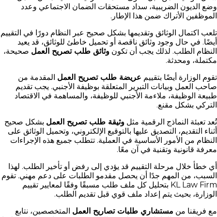
وضع الديون الضريبية، سداد مستحقات الضمان الاجتماعي وعدد
الموظفين الأتراك ضمن هذا الإطار.
تلعب اكتمال الوثائق وتقديمها بشكل صحيح عبر النظام دورًا في التقييم
أيضًا. في حال وجود وثائق ناقصة أو تحميل خاطئ للوثائق، قد يعيد
النظام الطلب. لذلك يجب أن تكون
وثائق طلب تصريح العمل
صحيحة،
مكتملة، ومحدثة.
تقوم الوزارة أيضًا بتقييم
عريضة طلب تصريح العمل
المقدمة من
صاحب العمل وبيانات التبرير المتعلقة بوظيفة الأجنبي. يجب تقديم
طبيعة الوظيفة، ملاءمة الأجنبي للوظيفة، والمساهمة في الاقتصاد
التركي بشكل مقنع.
تُعد تعبئة النماذج الرقمية مثل
وثيقة طلب تصريح العمل
بشكل صحيح
أثناء التقديم، التصديق عليها بالتوقيع الإلكتروني، وتحميل الوثائق على
النظام من الأمور الأساسية في العملية. تتطلب جميع هذه الإجراءات
معرفة قانونية وتقنية في آن معًا.
أي خطأ خلال مرحلة التقييم قد يؤدي إلى رفض أو تأخير الطلب. لهذا
السبب، من المهم جدًا أن يحصل مقدمو الطلبات على دعم مهني. تقوم
KL Law Firm بتحليل كل ملف طلب مسبقًا وفقًا لمعايير تقييم
الوزارة، بحيث يتم إعداد ملف قوي قبل تقديم الطلب.
مع فريقنا من
مستشاري طلبات تصاريح العمل
المتخصصين، نتابع