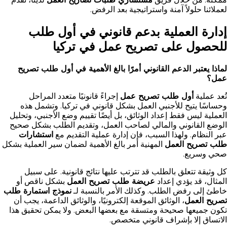
لعملائنا حلولاً آمنة واستراتيجية بعد الرفض.
إدارة العملية بدعم قانوني في أول طلب
للحصول على تصريح عمل في تركيا
لماذا يعتبر الدعم القانوني أمرًا بالغ الأهمية في أول طلب تصريح
عمل؟
تُعد عملية
أول طلب تصريح عمل
إجراءً قانونيًا متعدد المراحل
وحساسًا يتيح للأجنبي العمل بشكل قانوني في تركيا. وتشمل هذه
العملية ليس فقط إعداد الوثائق، بل أيضًا تقييم وضع الأجنبي، وتحليل
الوضع القانوني والمالي لصاحب العمل، وتقديم الطلب بشكل صحيح
عبر النظام. ولهذا السبب، فإن إدارة عملية التقديم مع
استشارات
طلب تصريح العمل
المهنية أمر بالغ الأهمية لضمان سير العملية بشكل
صحي وسريع.
كل وثيقة تتعلق بالطلب قد تترتب عليها نتائج قانونية. على سبيل
المثال، قد يؤدي إعداد
عريضة طلب تصريح العمل
بشكل ناقص أو
خاطئ إلى رفض الطلب. وكذلك الأمر بالنسبة لـ
نموذج استمارة طلب
تصريح العمل
، الوثائق الموقعة إلكترونيًا، والوثائق الداعمة، يجب أن
تكون جميعها صحيحة ومتسقة مع بعضها البعض. ولا يمكن تحقيق هذا
الاتساق إلا بإشراف قانوني متخصص.