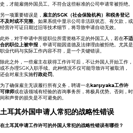
史，才能雇佣外国员工。不符合这些标准的公司申请常被拒绝。
另一项重要错误是，
雇主的SGK（社会保险机构）和税务登记
不及时或不完整
。如果系统中显示公司非活跃状态、有欠款，或
经营许可证日期过旧等技术细节，将导致申请自动无效。
此外，对于申请中所提职位所需资格不足的外国工人，若在
不适
合的职位上被申报
，申请可能因道德及法律理由被拒绝。尤其是
职业代码与实际工作内容不符，是一个关键错误。
除此之外，一些雇主在获得工作许可后，不让外国人开始工作，
或不办理SGK入职手续。此种情况不仅可能导致许可被取消，
还会对雇主实施
行政处罚
。
为了确保雇主无误履行所有义务，聘请一名
karşıyaka工作许
可律师
或在该领域有经验的咨询事务所，将极具优势。否则，时
间和声誉的损失是不可避免的。
土耳其外国申请人常犯的战略性错误
在土耳其申请工作许可的外国人常犯的战略性错误有哪些？