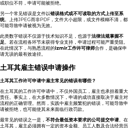
或职位不符，申请可能被拒绝。
另一个常见错误是文件以
错误格式或不可读取的方式上传至系
统
。上传JPEG而非PDF，文件大小超限，或文件模糊不清，都
可能导致申请被视为无效。
此类数字错误不仅源于技术知识不足，也源于
法律法规掌握不
足
。若在流程各环节未获得专业支持，申请过程可能严重受阻。
在此情况下，与熟悉流程的
izmir工作许可律师
合作，是确保申
请无误的最有效途径。
土耳其雇主错误申请操作
土耳其工作许可申请中雇主常见的错误有哪些？
在土耳其的工作许可申请中，不仅外国员工，雇主也承担着重大
责任。事实上，在大多数情况下，申请的成功直接取决于雇主对
流程的正确管理。然而，实践中雇主频繁犯的错误，可能导致申
请被拒绝，也可能使其未来面临行政罚款。
最常见的错误之一是，
不符合最低资本要求的公司提交申请
。在
土耳其，雇主必须拥有一定的资本金额、员工人数及合法经营历