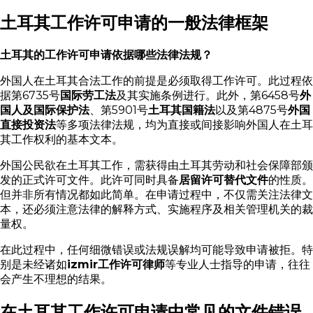
土耳其工作许可申请的一般法律框架
土耳其的工作许可申请依据哪些法律法规？
外国人在土耳其合法工作的前提是必须取得工作许可。此过程依
据第6735号
国际劳工法
及其实施条例进行。此外，第6458号
外
国人及国际保护法
、第5901号
土耳其国籍法
以及第4875号
外国
直接投资法
等多项法律法规，均为直接或间接影响外国人在土耳
其工作权利的基本文本。
外国公民欲在土耳其工作，需获得由土耳其劳动和社会保障部颁
发的正式许可文件。此许可同时具备
居留许可替代文件
的性质。
但并非所有情况都如此简单。在申请过程中，不仅需关注法律文
本，还必须注意法律的解释方式、实施程序及相关管理机关的裁
量权。
在此过程中，任何细微错误或法规误解均可能导致申请被拒。特
别是未经诸如
izmir工作许可律师
等专业人士指导的申请，往往
会产生不理想的结果。
在土耳其工作许可申请中常见的文件错误