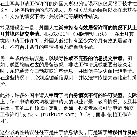
在土耳其申请工作许可的外国人所犯的错误不仅仅局限于技术性
文件，还包括错误的流程规划、对相关法规的误解以及在未获得
专业支持的情况下做出关键决定等
战略性错误
。
常见错误之一是，外国人在
尚未持有有效居留许可的情况下从土
耳其境内提交申请
。根据6735号《国际劳动力法》，在土耳其
境内申请工作许可，外国人必须持有至少六个月有效的居留许
可。不符合此条件的申请将被系统自动拒绝。
另一种战略性错误是，
以误导性或不完整的信息提交申请
。例
如，试图隐瞒过去的居留违规、非法工作情况或驱逐出境决定
时，系统通常会自动获取这些信息，并因信任缺失而拒绝申请。
在这些情况下，必须遵循诚信原则，并以法律依据为基础进行辩
护。
此外，许多外国申请人
申请了与自身情况不符的许可类型
。实际
上，每种申请形式均根据申请人的职业背景、教育情况、以及其
在土耳其的工作领域而定制。例如，投资者应被引导申请“独立
工作许可”或“绿卡（turkuaz kart）”申请，而非“依赖工作许
可”。
这些战略性错误往往不是由于信息缺失，而是源于
错误指导及缺