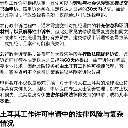
针对工作许可拒绝决定，首先可以向
劳动与社会保障部直接提交
书面申诉
。该申诉必须在决定送达之日起的
30天内
提交。如错
过此期限，行政途径将关闭，仅能通过司法途径申诉。
在行政申诉过程中，通常需提交针对拒绝理由的
补充信息和证明
材料，以及解释性申诉书
。但此处常见的错误是重复提交相同文
件或未针对拒绝理由进行有效辩护。这类错误申诉通常会导致第
二次拒绝，且案件可能彻底关闭。
若行政申诉无果，最后可作为救济手段在
行政法院提起诉讼
。该
诉讼同样须在决定送达之日起的
60天内
提出。由于诉讼过程需
要专业技术，因此此阶段务必由
土耳其工作许可律师
代理。否
则，案卷资料不全或辩护策略错误将削弱诉讼效果。
申诉程序不仅仅是形式手续，对于申请人在土耳其的法律地位持
续具有关键意义。因此，申诉应由专业人士妥善管理，以防止权
利损失。尤其是没有
伊兹密尔移民法律师
支持的申请，成功几率
极低。
土耳其工作许可申请中的法律风险与复杂
情况