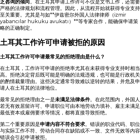
乏咨询的倾向
。在土耳其申请工作许可不仅是文书工作，还需要
严格的法律规划和流程管理。因此，从流程开始就获得专业支持
至关重要。尤其是与如**伊兹密尔外国人法律律师（izmir
yabancılar hukuku avukatı）**等专家合作，能确保申请策
略的正确制定。
土耳其工作许可申请被拒的原因
土耳其工作许可申请最常见的拒绝理由是什么？
在土耳其，工作许可申请的拒绝率尤其在未获得专业支持时相当
高。拒绝决定背后既可能是明确的法规违规，也可能是行政机关
的酌情裁量理由。这些决定通常导致难以逆转的结果，并危及申
请人在土耳其的法律地位。
最常见的拒绝理由之一是
未满足法律条件
。在此范围内，外国人
若无有效居留许可、申请职位可由本地劳动力填补、雇主未满足
最低资本或雇佣要求等情况，都将直接导致拒绝。
第二个重要原因是
申请内容不符合要求
。错误的职业代码、职位
与实际工作不符、劳动合同存在缺陷或不一致、文件无效等内容
错误会引起申请被拒。