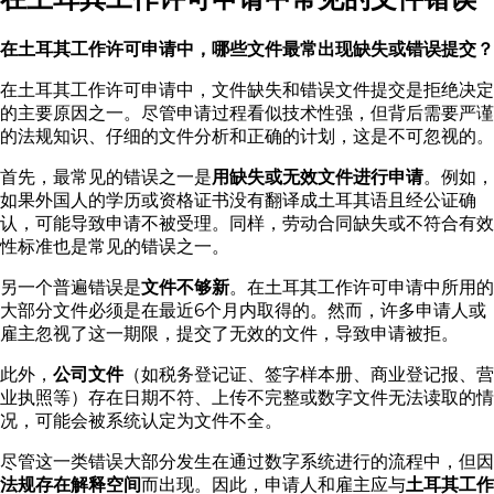
在土耳其工作许可申请中，哪些文件最常出现缺失或错误提交？
在土耳其工作许可申请中，文件缺失和错误文件提交是拒绝决定
的主要原因之一。尽管申请过程看似技术性强，但背后需要严谨
的法规知识、仔细的文件分析和正确的计划，这是不可忽视的。
首先，最常见的错误之一是
用缺失或无效文件进行申请
。例如，
如果外国人的学历或资格证书没有翻译成土耳其语且经公证确
认，可能导致申请不被受理。同样，劳动合同缺失或不符合有效
性标准也是常见的错误之一。
另一个普遍错误是
文件不够新
。在土耳其工作许可申请中所用的
大部分文件必须是在最近6个月内取得的。然而，许多申请人或
雇主忽视了这一期限，提交了无效的文件，导致申请被拒。
此外，
公司文件
（如税务登记证、签字样本册、商业登记报、营
业执照等）存在日期不符、上传不完整或数字文件无法读取的情
况，可能会被系统认定为文件不全。
尽管这一类错误大部分发生在通过数字系统进行的流程中，但因
法规存在解释空间
而出现。因此，申请人和雇主应与
土耳其工作