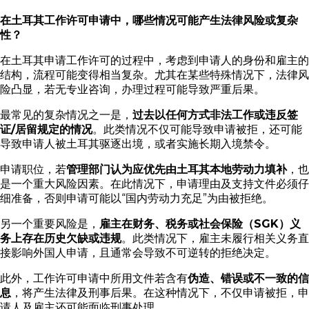
在土耳其工作许可申请中，哪些情况可能产生法律风险或复杂
性？
在土耳其申请工作许可的过程中，考虑到申请人的身份和雇主的
结构，流程可能变得相当复杂。尤其在某些特殊情况下，法律风
险凸显，若无专业咨询，办理过程可能导致严重后果。
最常见的复杂情况之一是，
过去以任何方式非法工作或违反签
证/居留规定的情况
。此类情况不仅可能导致申请被拒，还可能
导致申请人被土耳其驱逐出境，或者实施长期入境禁令。
申请职位，若
管理部门认为应优先由土耳其本地劳动力填补
，也
是一个重大风险因素。在此情况下，申请理由及支持文件必须仔
细准备，否则申请可能以“国内劳动力充足”为由被拒绝。
另一个重要风险是，
雇主在财务、税务或社会保险（SGK）义
务上存在历史欠缺或违规
。此类情况下，雇主未履行相关义务直
接影响外国人申请，且通常会导致不可逆转的拒绝决定。
此外，工作许可申请中所用文件若含有
伪造、错误或不一致的信
息
，将产生法律及刑事后果。在这种情况下，不仅申请被拒，申
请人及雇主还可能面临刑事处理。