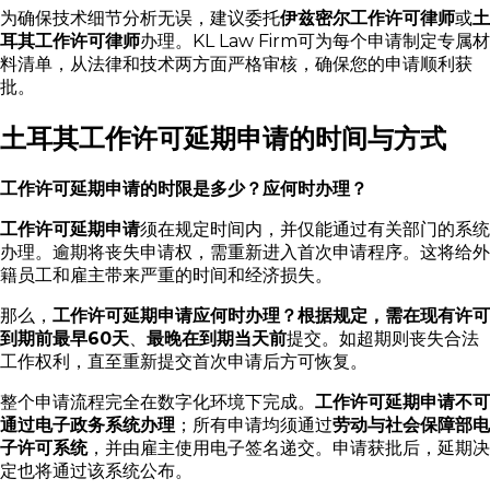
为确保技术细节分析无误，建议委托
伊兹密尔工作许可律师
或
土
耳其工作许可律师
办理。KL Law Firm可为每个申请制定专属材
料清单，从法律和技术两方面严格审核，确保您的申请顺利获
批。
土耳其工作许可延期申请的时间与方式
工作许可延期申请的时限是多少？应何时办理？
工作许可延期申请
须在规定时间内，并仅能通过有关部门的系统
办理。逾期将丧失申请权，需重新进入首次申请程序。这将给外
籍员工和雇主带来严重的时间和经济损失。
那么，
工作许可延期申请应何时办理？
根据规定，需在现有许可
到期前
最早60天
、
最晚在到期当天前
提交。如超期则丧失合法
工作权利，直至重新提交首次申请后方可恢复。
整个申请流程完全在数字化环境下完成。
工作许可延期申请不可
通过电子政务系统办理
；所有申请均须通过
劳动与社会保障部电
子许可系统
，并由雇主使用电子签名递交。申请获批后，延期决
定也将通过该系统公布。