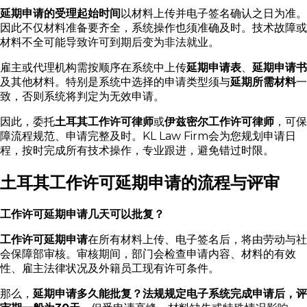
延期申请的受理起始时间
以材料上传并电子签名确认之日为准。
因此不仅材料准备要齐全，系统操作也须准确及时。技术故障或
材料不全可能导致许可到期后变为非法就业。
雇主或代理机构需按顺序在系统中上传
延期申请表
、
延期申请书
及其他材料。特别是系统中选择的申请类型须与
延期所需材料
一
致，否则系统将判定为无效申请。
因此，委托
土耳其工作许可律师
或
伊兹密尔工作许可律师
，可保
障流程规范、申请完整及时。KL Law Firm会为您规划申请日
程，按时完成所有技术操作，专业跟进，避免错过时限。
土耳其工作许可延期申请的流程与评审
工作许可延期申请几天可以批复？
工作许可延期申请
在所有材料上传、电子签名后，将由劳动与社
会保障部审核。审核期间，部门会检查申请内容、材料的有效
性、雇主法律状况及外籍员工现有许可条件。
那么，
延期申请多久能批复？
法规规定电子系统完成申请后，评