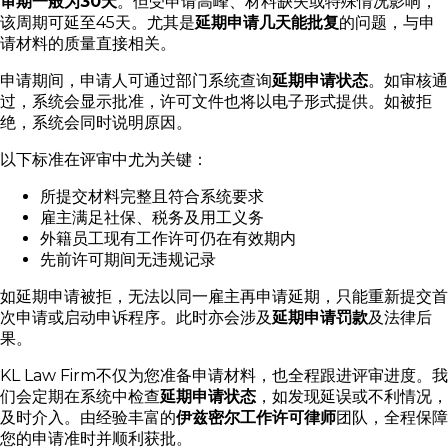
审期一般为
30天
。但受申请高峰、材料缺失或特殊情况影响，
该周期可延至45天。尤其是
延期申请几天能批复
的问题，与申
请材料的质量直接相关。
申请期间，申请人可通过部门系统查询
延期申请状态
。如审核通
过，系统会显示批准，许可文件也将以电子形式提供。如被拒
绝，系统会同时说明原因。
以下标准在评审中尤为关键：
所提交材料完整且符合系统要求
雇主满足社保、税务及用工义务
外籍员工现有工作许可仍在有效期内
先前许可期间无违规记录
如延期申请被拒，无法以同一雇主再申请延期，只能重新提交首
次申请或启动申诉程序。此时亦会涉及
延期申请罚款
及法律后
果。
KL Law Firm不仅为您准备申请材料，也全程跟进评审进度。我
们会定期在系统中检查
延期申请状态
，如发现延误或不利情况，
及时介入。由经验丰富的
伊兹密尔工作许可律师
团队，全程保障
您的申请准时并顺利获批。