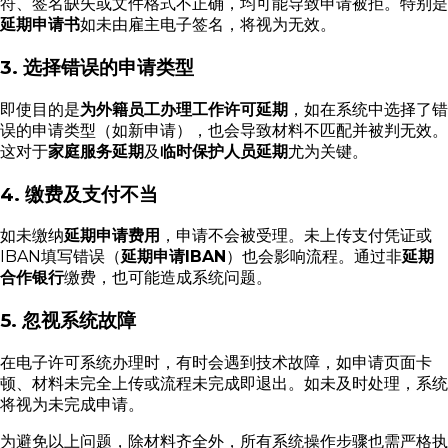
符、签名缺失或文件格式不正确，均可能导致申请被拒。特别是
延期申请书
如未由雇主电子签名，将视为无效。
3. 选择错误的申请类型
即使目的是
为外籍员工办理工作许可延期
，如在系统中选择了错
误的申请类型（如新申请），也会导致材料不匹配并被判无效。
这对于
家庭服务延期
及
临时保护人员延期
尤为关键。
4. 缴费及支付不当
如未缴纳
延期申请费用
，申请不会被受理。未上传支付凭证或
IBAN填写错误（
延期申请IBAN
）也会影响流程。通过非
延期
合作银行
缴费，也可能造成系统问题。
5. 忽视系统故障
在电子许可系统办理时，有时会遇到技术故障，如申请页面卡
顿、材料未完全上传或流程未完成即退出。如未及时处理，系统
将视为未完成申请。
为避免以上问题，除材料齐全外，所有系统操作步骤也需严格执