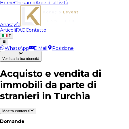
Home
Chi siamo
Aree di attività
Anasayfa
Articoli
FAQ
Contatto
IT
WhatsApp
E‑Mail
Posizione
Verifica la tua idoneità
Acquisto e vendita di
immobili da parte di
stranieri in Turchia
Mostra contenuti
Domande