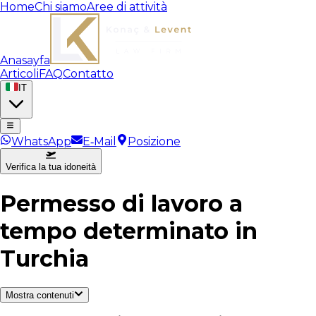
Home
Chi siamo
Aree di attività
Anasayfa
Articoli
FAQ
Contatto
IT
WhatsApp
E‑Mail
Posizione
Verifica la tua idoneità
Permesso di lavoro a
tempo determinato in
Turchia
Mostra contenuti