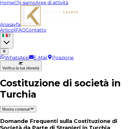
Home
Chi siamo
Aree di attività
Anasayfa
Articoli
FAQ
Contatto
IT
WhatsApp
E‑Mail
Posizione
Verifica la tua idoneità
Costituzione di società in
Turchia
Mostra contenuti
Domande Frequenti sulla Costituzione di
Società da Parte di Stranieri in Turchia