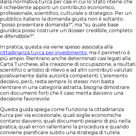
dalla normativa turca per casi in cui lo Stato ritiene che
il richiedente apporti un contributo economico,
professionale, scientifico, culturale o strategico. Per un
pubblico italiano la domanda giusta non è soltanto
"posso presentare domanda?", ma "su quale base
giuridica posso costruire un dossier credibile, completo
e difendibile?".
In pratica, questa via viene spesso associata alla
cittadinanza turca per investimento
, ma il perimetro è
più ampio. Rientrano anche determinati casi legati alla
Carta Turchese, alla creazione di occupazione, a risultati
scientifici o artistici di rilievo e ad altri contributi valutati
positivamente dalle autorità competenti. L'elemento
decisivo, però, resta sempre lo stesso: non basta
rientrare in una categoria astratta, bisogna dimostrare
con documenti forti che il caso merita davvero una
decisione favorevole.
Questa guida spiega come funziona la cittadinanza
turca per via eccezionale, quali soglie economiche
contano davvero, quali documenti pesano di più nella
pratica, quali errori rallentano la procedura e quando
conviene pianificare subito una strategia di tutela