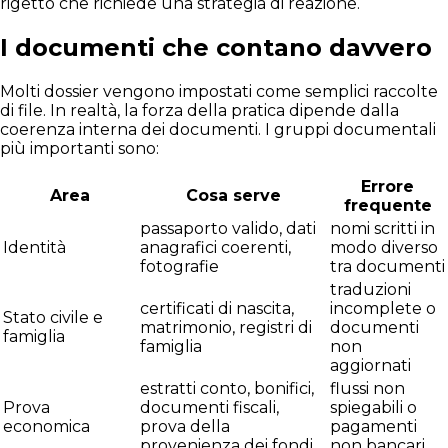
rigetto che richiede una strategia di reazione.
I documenti che contano davvero
Molti dossier vengono impostati come semplici raccolte
di file. In realtà, la forza della pratica dipende dalla
coerenza interna dei documenti. I gruppi documentali
più importanti sono:
Errore
Area
Cosa serve
frequente
passaporto valido, dati
nomi scritti in
Identità
anagrafici coerenti,
modo diverso
fotografie
tra documenti
traduzioni
certificati di nascita,
incomplete o
Stato civile e
matrimonio, registri di
documenti
famiglia
famiglia
non
aggiornati
estratti conto, bonifici,
flussi non
Prova
documenti fiscali,
spiegabili o
economica
prova della
pagamenti
provenienza dei fondi
non bancari