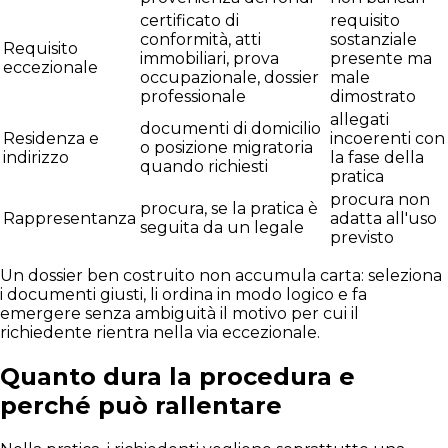
certificato di
requisito
conformità, atti
sostanziale
Requisito
immobiliari, prova
presente ma
eccezionale
occupazionale, dossier
male
professionale
dimostrato
allegati
documenti di domicilio
Residenza e
incoerenti con
o posizione migratoria
indirizzo
la fase della
quando richiesti
pratica
procura non
procura, se la pratica è
Rappresentanza
adatta all'uso
seguita da un legale
previsto
Un dossier ben costruito non accumula carta: seleziona
i documenti giusti, li ordina in modo logico e fa
emergere senza ambiguità il motivo per cui il
richiedente rientra nella via eccezionale.
Quanto dura la procedura e
perché può rallentare