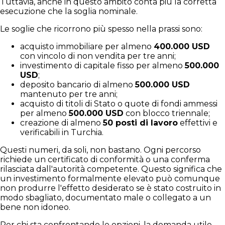
Tuttavia, anche in questo ambito conta più la corretta
esecuzione che la soglia nominale.
Le soglie che ricorrono più spesso nella prassi sono:
acquisto immobiliare per almeno
400.000 USD
con vincolo di non vendita per tre anni;
investimento di capitale fisso per almeno
500.000
USD
;
deposito bancario di almeno
500.000 USD
mantenuto per tre anni;
acquisto di titoli di Stato o quote di fondi ammessi
per almeno
500.000 USD
con blocco triennale;
creazione di almeno
50 posti di lavoro
effettivi e
verificabili in Turchia.
Questi numeri, da soli, non bastano. Ogni percorso
richiede un certificato di conformità o una conferma
rilasciata dall'autorità competente. Questo significa che
un investimento formalmente elevato può comunque
non produrre l'effetto desiderato se è stato costruito in
modo sbagliato, documentato male o collegato a un
bene non idoneo.
Per chi sta confrontando le opzioni, la domanda utile