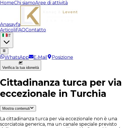
Home
Chi siamo
Aree di attività
Anasayfa
Articoli
FAQ
Contatto
IT
WhatsApp
E‑Mail
Posizione
Verifica la tua idoneità
Cittadinanza turca per via
eccezionale in Turchia
Mostra contenuti
La cittadinanza turca per via eccezionale non è una
scorciatoia generica, ma un canale speciale previsto