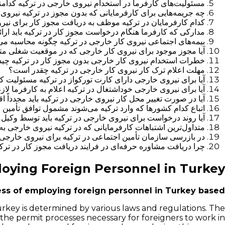
مسئولیت‌های کارفرما در استخدام نیروی خارجی در ترکیه کدامن
چه جریمه‌هایی برای کارفرمایانی که بدون مجوز در ترکیه نیروی
کدام کارفرمایان در ترکیه موظف به دریافت مجوز کار برای نی
مدارکی که کارفرما هنگام درخواست مجوز کار در ترکیه باید ارائ
بیمه‌های اجتماعی نیروی کار خارجی در ترکیه چگونه محاسبه می
آیا مجوز موجود برای نیروی کار خارجی که در موقعیت شغلی متف
خطرات استخدام نیروی کار خارجی بدون مجوز کار در ترکیه چ
مهلت اعلام ترک کار نیروی کار خارجی در ترکیه چقدر است؟
آیا برای نیروی خارجی دارای کارت تورکواز در ترکیه مسئولیت ک
آیا برای نیروی خارجی خوداشتغال در ترکیه اعلام به کارفرما لا
آیا در صورت تغییر محل کار نیروی خارجی در ترکیه باید مجدداً ا
اتباع کدام کشورها که وارد ترکیه می‌شوند مشمول توافق تأمین 
آیا روند درخواست برای نیروی خارجی در ترکیه باید توسط وکیل
متداول‌ترین اشتباهات کارفرمایانی که در ترکیه نیروی خارجی ب
در بازرسی سازمان تأمین اجتماعی در ترکیه برای نیروی خار
چرا دریافت مشاوره حرفه‌ای در فرایند دریافت مجوز کار در ترک
oying Foreign Personnel in Turkey
ess of employing foreign personnel in Turkey based?
key is determined by various laws and regulations. The
s the permit processes necessary for foreigners to work in