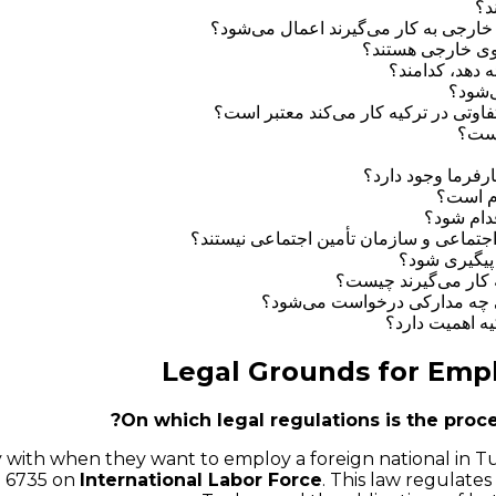
د؟
 خارجی به کار می‌گیرند اعمال می‌شود؟
روی خارجی هستند؟
ه دهد، کدامند؟
‌شود؟
اوتی در ترکیه کار می‌کند معتبر است؟
یست؟
ارفرما وجود دارد؟
زم است؟
قدام شود؟
اجتماعی و سازمان تأمین اجتماعی نیستند؟
 پیگیری شود؟
ه کار می‌گیرند چیست؟
جی چه مدارکی درخواست می‌شود؟
یه اهمیت دارد؟
Legal Grounds for Empl
On which legal regulations is the proc
ith when they want to employ a foreign national in Tur
o. 6735 on
International Labor Force
. This law regulate