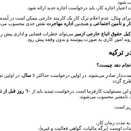
ت شود.
اعتبار اجازه کار، باید درخواست اجازه جدید ارائه شود.
. برای مثال، عدم اعلام ترک کار یک كارمند خارجی ممکن است در آیند
ر و تأمین اجتماعی
و همچنین
اداره مهاجرت
نقض جدی محسوب می‌ش
کیل حقوق اتباع خارجی ازمیر
می‌تواند خطرات قضایی و اداری پیش روی
روند امور کاری به صورت پیوسته و بدون وقفه پیش رود.
ر ترکیه
 انجام دهد چیست؟
 مدت‌دار صادر می‌شوند. در اولین درخواست حداکثر
١ سال
، در اولین ت
رح گردد.
د و این مسئولیت کارفرما است. درخواست تمدید باید از
٦٠ روز قبل از تاریخ انقضا
د، نامعتبر محسوب می‌شوند.
زیر است:
هدات اوست (برگه مالیات، گواهی فعالیت و غیره)،