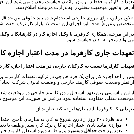
تعهدات کارفرما فقط در زمان ارائه درخواست محدود نمی‌شود. این تعه
آدرس و تغییر موقعیت شغلی را به وزارت مربوطه اطلاع دهد.
متخصص و غیره). هدف این اجرای این است که بازار کار ترکیه حفظ شو
در این مرحله، همکاری کارفرما با
وکیل اجازه کار در کارشایکا
یا
وکیل
می‌تواند منجر به رد درخواست شود.
تعهدات جاری کارفرما در مدت اعتبار اجازه کار
تعهدات کارفرما نسبت به کارکنان خارجی در مدت اعتبار اجازه کار 
پس از اخذ اجازه کار برای یک فرد خارجی در ترکیه، تعهدات کارفرما پای
از نظر وضعیت حقوقی کارمند خارجی و وضعیت قانونی شرکت ایجاد کن
اولین و اساسی‌ترین تعهد، اشتغال دادن کارمند خارجی در موقعیت شغل
موقعیت شغلی متفاوت استفاده نمود. در غیر این صورت، این موضوع می‌
تعهداتی که کارفرما باید به آن‌ها توجه کند عبارتند از:
باید ظرف ۳۰ روز از تاریخ شروع به کار، به سازمان تأمین اجتماعی (SGK) درباره کارمند خارجی دارای اجازه کار اطلاع داده شود.
مواردی مانند پایان اعتبار اجازه کار، ترک کار، تغییر وظیفه یا 
تعهد پرداخت
حداقل دستمزد
مربوط به دوره اشتغال کارمند خا