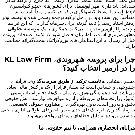
بین‌المللی اسناد است. تمامی مدارک رسمی که خارج از ترکیه صادر
شده‌اند، باید دارای مهر
آپوستیل
(برای کشورهای عضو کنوانسیون
لاهه) باشند یا توسط کنسولگری ترکیه در کشور مبدأ تایید شوند.
متعاقباً، این اسناد باید در داخل ترکیه ترجمه رسمی شده و توسط نوتر
(دفتر اسناد رسمی) تایید گردند. برای سرمایه‌گذارانی که این فرآیند
پیچیده را از
ازمیر
مدیریت می‌کنند، همکاری با یک
موسسه حقوقی
معتبر
ضروری است تا اطمینان حاصل شود که تک‌تک صفحات پرونده
قبل از ارسال، با این استانداردهای بوروکراتیک سخت‌گیرانه مطابقت
دارند.
چرا برای پروسه شهروندی، KL Law Firm
را در ازمیر انتخاب کنید؟
مسیر دستیابی به
تابعیت ترکیه از طریق سرمایه‌گذاری
، فرآیندی
چندوجهی و حساس است که بسیار فراتر از یک تراکنش مالی ساده
می‌باشد. ایجاد هماهنگی همزمان میان بانک‌ها، دفاتر اسناد رسمی
(تاپو)، وزارتخانه‌های مربوطه و اداره مهاجرت، نیازمند دانش حقوقی
دقیق و به‌روز است. بدون بهره‌گیری از
مشاوره حقوقی تخصصی
،
سرمایه‌گذاران با ریسک‌های جدی نظیر تاخیرهای طولانی اداری یا حتی
رد شدن پرونده به دلیل خطاهای رویه‌ای مواجه می‌شوند.
مزایای انحصاری همراهی با تیم حقوقی ما