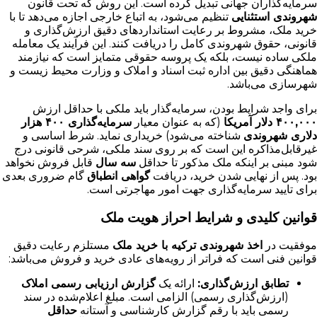
سرمایه‌گذاران جهانی تبدیل کرده است. این روش که تحت قانون
شهروندی استثنایی
تنظیم می‌شود، به اتباع خارجی اجازه می‌دهد تا با
خرید ملک، مشروط بر رعایت استانداردهای دقیق ارزش‌گذاری و
قانونی، حقوق شهروندی کامل را دریافت کنند. این فرآیند یک معامله
ملکی ساده نیست، بلکه یک پروسه حقوقی متمایز است که نیازمند
هماهنگی دقیق بین اداره ثبت اسناد و املاک و وزارت محیط زیست و
شهرسازی می‌باشد.
برای واجد شرایط بودن، سرمایه‌گذار باید ملکی با حداقل ارزش
۴۰۰,۰۰۰ دلار آمریکا
(که به عنوان معیار
سرمایه‌گذاری ۴۰۰ هزار
دلاری شهروندی
شناخته می‌شود) خریداری نماید. شرط اساسی و
غیرقابل‌مذاکره این است که بر روی سند ملکی، شرحی قانونی درج
شود مبنی بر اینکه ملک مذکور تا حداقل
سه سال
قابل فروش نخواهد
بود. پس از نهایی شدن خرید، دریافت
گواهی انطباق
گام ضروری بعدی
برای تایید سرمایه‌گذاری جهت امور مهاجرتی است.
قوانین کلیدی و شرایط احراز هویت ملک
موفقیت در
اخذ شهروندی ترکیه با خرید ملک
مستلزم رعایت دقیق
قوانین فنی است که فراتر از رویه‌های عادی خرید و فروش می‌باشد:
تطابق ارزش‌گذاری:
ارائه یک
گزارش ارزیابی رسمی املاک
(ارزش‌گذاری رسمی) الزامی است. مبلغ اعلام‌شده در سند
رسمی باید با رقم گزارش کارشناسی و آستانه
حداقل