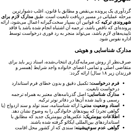
گردآوری یک پرونده بی‌نقص و مطابق با قانون، اغلب دشوارترین
مرحله عملیاتی در مسیر دریافت تابعیت است. طبق
مدارک لازم برای
شهروندی ترکیه
که قوانین آن بسیار سخت‌گیرانه اعمال می‌شود، ارائه
پرونده‌ای که ناقص باشد، ترجمه آن اشتباه انجام شده باشد یا فاقد
تاییدیه‌های لازم باشد، می‌تواند منجر به رد فوری درخواست توسط
اداره نفوس شود.
مدارک شناسایی و هویتی
صرف‌نظر از روش سرمایه‌گذاری انتخاب‌شده، اسناد زیر باید برای
متقاضی اصلی و تمامی اعضای خانواده واجد شرایط (همسر و
فرزندان زیر ۱۸ سال) ارائه گردد:
فرم درخواست:
تکمیل دقیق و بدون خطای فرم استاندارد
درخواست تابعیت.
مدارک شناسایی:
اصل گذرنامه‌های معتبر به همراه ترجمه
رسمی و تایید شده آن‌ها در دفاتر نوتر ترکیه.
اسناد وضعیت مدنی:
ارائه شناسنامه، سند تولد و سند ازدواج (یا
گواهی تجرد) که پیوندهای خانوادگی را به وضوح نشان دهد.
اطلاعات بیومتریک:
عکس‌های بیومتریک جدید که مطابق با
استانداردهای بین‌المللی ایکائو گرفته شده باشند.
گواهی عدم سوءپیشینه:
سندی که از کشور محل اقامت