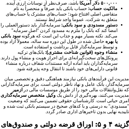
۵۰۰,۰۰۰ دلار آمریکا
باشد، صرف‌نظر از نوسانات ارزی آینده.
مالکیت حساب:
حساب بانکی باید صرفاً و منحصراً به نام
متقاضی اصلی افتتاح شود؛ حساب‌های مشترک یا حساب‌های
متعلق به شرکت، عموماً واجد شرایط نیستند.
دستور مسدودی و سود بانکی:
سرمایه‌گذار باید دستورالعملی را
امضا کند که بانک را ملزم به مسدود کردن "اصل سرمایه"
می‌کند. نکته بسیار مهم و جذاب این است که هرگونه
سود بانکی
یا بهره
حاصل شده در طول این دوره سه ساله، معمولاً آزاد بوده
و توسط سرمایه‌گذار قابل برداشت و استفاده است.
منشاء وجوه (قوانین شناخت مشتری):
بانک‌های ترکیه
پروتکل‌های سخت‌گیرانه‌ای برای احراز هویت و منشاء پول دارند.
سرمایه‌گذاران باید آماده ارائه مستندات شفاف درباره منشاء
قانونی دارایی‌های خود باشند تا انتقال وجه پذیرفته شود.
مدیریت این فرآیندهای بانکی نیازمند هماهنگی دقیق و تخصصی میان
سرمایه‌گذار، بانک عامل و نهاد ناظر دولتی است. برای سرمایه‌گذارانی
که نقل‌وانتقالات مالی خود را از طریق موسسات مالی در
ازمیر
مدیریت می‌کنند، بهره‌گیری از دانش یک
وکیل متخصص سرمایه‌گذاری
امری حیاتی است. کارشناسان حقوقی تضمین می‌کنند که وضعیت
"مسدودی" به درستی و با کدهای صحیح در سیستم بانکی ثبت شده و
تاییدیه نهایی بدون تاخیرهای اداری صادر گردد.
گزینه ۴ و ۵: اوراق قرضه دولتی و صندوق‌های