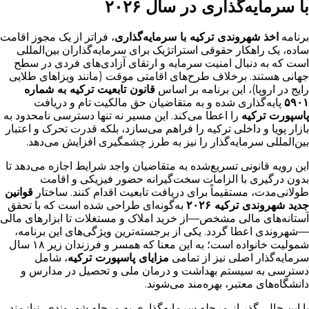
با سرمایه‌گذاری در سال ۲۰۲۶
برنامه
اخذ شهروندی ترکیه با سرمایه‌گذاری
، فراتر از یک مجوز اقامت
ساده، یک راهکار حقوقی استراتژیک برای سرمایه‌گذاران بین‌المللی
است که به دنبال امنیت سرمایه و ارتقای آزادی‌های فردی در سطح
جهانی هستند. برخلاف طرح‌های اقامتی موقت (مانند ویزاهای طلایی
رایج در اروپا)، این برنامه بر اساس
قانون تابعیت ترکیه به شماره
۵۹۰۱
پایه‌گذاری شده و به متقاضیان حق مالکیت تام و دریافت
پاسپورت ترکیه
را اعطا می‌کند. این مسیر نه تنها دسترسی نامحدود به
بازار پویا و داخلی ترکیه را فراهم می‌سازد، بلکه قدرت تحرک و اعتبار
بین‌المللی سرمایه‌گذار را نیز به طرز چشمگیری افزایش می‌دهد.
این رویه قانونی تسریع‌شده به متقاضیان واجد شرایط اجازه می‌دهد تا
بدون درگیری با الزامات سخت‌گیرانه حضور فیزیکی و اقامت
طولانی‌مدت، مستقیماً برای دریافت تابعیت اقدام کنند. ساختار
قوانین
جدید شهروندی ترکیه ۲۰۲۶
به‌گونه‌ای طراحی شده است که با تحقق
آستانه‌های مالی مشخص—از خرید املاک و مستغلات تا ابزارهای مالی
—شهروندی اعطا گردد. یکی از برجسته‌ترین ویژگی‌های این برنامه،
شمولیت خانواده است؛ به این معنا که همسر و فرزندان زیر ۱۸ سال
سرمایه‌گذار اصلی نیز از تمامی
مزایای پاسپورت ترکیه
، شامل
دسترسی به سیستم بهداشت و درمان ملی و تحصیل در مدارس و
دانشگاه‌های معتبر، بهره‌مند می‌شوند.
با این حال، گذر از مرحله سرمایه‌گذاری به مرحله شهروندی، نیازمند