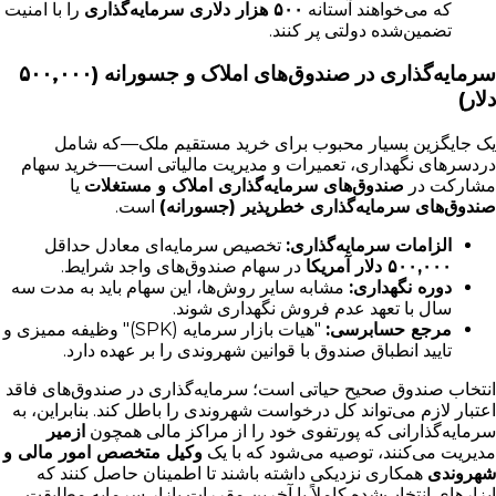
که می‌خواهند آستانه
۵۰۰ هزار دلاری سرمایه‌گذاری
را با امنیت
تضمین‌شده دولتی پر کنند.
سرمایه‌گذاری در صندوق‌های املاک و جسورانه (۵۰۰,۰۰۰
دلار)
یک جایگزین بسیار محبوب برای خرید مستقیم ملک—که شامل
دردسرهای نگهداری، تعمیرات و مدیریت مالیاتی است—خرید سهام
مشارکت در
صندوق‌های سرمایه‌گذاری املاک و مستغلات
یا
صندوق‌های سرمایه‌گذاری خطرپذیر (جسورانه)
است.
الزامات سرمایه‌گذاری:
تخصیص سرمایه‌ای معادل حداقل
۵۰۰,۰۰۰ دلار آمریکا
در سهام صندوق‌های واجد شرایط.
دوره نگهداری:
مشابه سایر روش‌ها، این سهام باید به مدت سه
سال با تعهد عدم فروش نگهداری شوند.
مرجع حسابرسی:
"هیات بازار سرمایه (SPK)" وظیفه ممیزی و
تایید انطباق صندوق با قوانین شهروندی را بر عهده دارد.
انتخاب صندوق صحیح حیاتی است؛ سرمایه‌گذاری در صندوق‌های فاقد
اعتبار لازم می‌تواند کل درخواست شهروندی را باطل کند. بنابراین، به
سرمایه‌گذارانی که پورتفوی خود را از مراکز مالی همچون
ازمیر
مدیریت می‌کنند، توصیه می‌شود که با یک
وکیل متخصص امور مالی و
شهروندی
همکاری نزدیکی داشته باشند تا اطمینان حاصل کنند که
ابزارهای انتخاب‌شده کاملاً با آخرین مقررات بازار سرمایه مطابقت