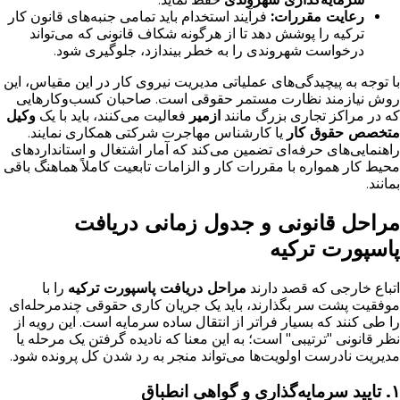
رعایت مقررات:
فرآیند استخدام باید تمامی جنبه‌های قانون کار
ترکیه را پوشش دهد تا از هرگونه شکاف قانونی که می‌تواند
درخواست شهروندی را به خطر بیندازد، جلوگیری شود.
با توجه به پیچیدگی‌های عملیاتی مدیریت نیروی کار در این مقیاس، این
روش نیازمند نظارت مستمر حقوقی است. صاحبان کسب‌وکارهایی
که در مراکز تجاری بزرگ مانند
ازمیر
فعالیت می‌کنند، باید با یک
وکیل
متخصص حقوق کار
یا کارشناس مهاجرت شرکتی همکاری نمایند.
راهنمایی‌های حرفه‌ای تضمین می‌کند که آمار اشتغال و استانداردهای
محیط کار همواره با مقررات کار و الزامات تابعیت کاملاً هماهنگ باقی
بمانند.
مراحل قانونی و جدول زمانی دریافت
پاسپورت ترکیه
اتباع خارجی که قصد دارند
مراحل دریافت پاسپورت ترکیه
را با
موفقیت پشت سر بگذارند، باید یک جریان کاری حقوقی چندمرحله‌ای
را طی کنند که بسیار فراتر از انتقال ساده سرمایه است. این رویه از
نظر قانونی "ترتیبی" است؛ به این معنا که نادیده گرفتن یک مرحله یا
مدیریت نادرست اولویت‌ها می‌تواند منجر به رد شدن کل پرونده شود.
۱. تایید سرمایه‌گذاری و گواهی انطباق