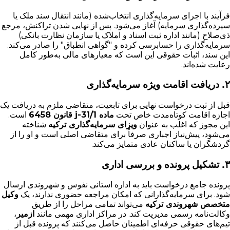
فرآیند با اجرای سرمایه‌گذاری انتخاب‌شده (مانند انتقال سند ملک یا
سپرده‌گذاری سرمایه) آغاز می‌شود. پس از نهایی شدن تراکنش، مرجع
ذی‌صلاح (مانند اداره ثبت اسناد و املاک یا سازمان نظارت بانکی)
سرمایه‌گذاری را حسابرسی کرده و "گواهی انطباق" را صادر می‌کند.
این سند، اثبات حقوقی این است که معیارهای مالی به‌طور کامل
رعایت شده‌اند.
۲. دریافت اقامت ویژه سرمایه‌گذاری
قبل از ثبت درخواست نهایی برای تابعیت، متقاضی ملزم به دریافت یک
اجازه اقامت کوتاه‌مدت خاص تحت
ماده 31/1-j قانون 6458
است.
این مجوز که اغلب به عنوان
ویزای سرمایه‌گذاری ترکیه
شناخته
می‌شود، پیش‌نیاز اجباری صرفاً برای متقاضی اصلی است و او را از
گردشگران یا ساکنان عادی متمایز می‌کند.
۳. تشکیل پرونده و بررسی اداری
پرونده جامع درخواست باید به اداره استانی نفوس و شهروندی ارسال
شود. برای سرمایه‌گذارانی که امکان مراجعه حضوری ندارند، یک
وکیل
متخصص شهروندی ترکیه
می‌تواند تمامی مراحل را از طریق
وکالت‌نامه رسمی مدیریت کند. در مراکز اداری مهمی مانند
ازمیر
،
تیم‌های حقوقی حرفه‌ای اطمینان حاصل می‌کنند که پرونده قبل از