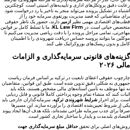
رعایت دقیق پروتکل‌های اداری و تأییدیه‌های امنیتی است. کوچکترین
اشتباه در تشکیل پرونده می‌تواند منجر به تاخیر یا رد درخواست شود.
برای متقاضیانی که قصد مدیریت پورتفوی سرمایه خود را از
قطب‌های اقتصادی مهمی نظیر
ازمیر
دارند، حضور یک ناظر حقوقی
متخصص حیاتی است. در
KL Law Firm
، ما با تسلط کامل بر قوانین
مهاجرتی، تمامی مراحل پرونده را با دقت ریاضی مدیریت می‌کنیم تا
موکلین ما بتوانند پروسه حساس دریافت شهروندی را با اطمینان
کامل و بدون ریسک‌های بوروکراتیک طی کنند.
گزینه‌های قانونی سرمایه‌گذاری و الزامات
مالی ۲۰۲۶
چارچوب حقوقی اعطای تابعیت در ترکیه بر اساس فرمان ریاست
جمهوری به شکلی دقیق تدوین شده است. طبق این قوانین، متقاضیان
نه تنها موظف به تأمین آستانه‌های مالی مشخص هستند، بلکه باید
اثبات کنند که منشاء تمام وجوه پرداختی کاملاً قانونی و قابل ردیابی
است. برای احراز
شرایط شهروندی ترکیه
، سرمایه‌گذاران خارجی باید
یکی از شروط تعیین‌شده اقتصادی را برآورده سازند. این مسیرها
صرفاً برای جذب سرمایه طراحی نشده‌اند، بلکه هدف آن‌ها ایجاد پیوند
اقتصادی بلندمدت و پایدار با ساختار تجاری کشور است.
روش‌های اصلی برای تحقق
حداقل مبلغ سرمایه‌گذاری جهت