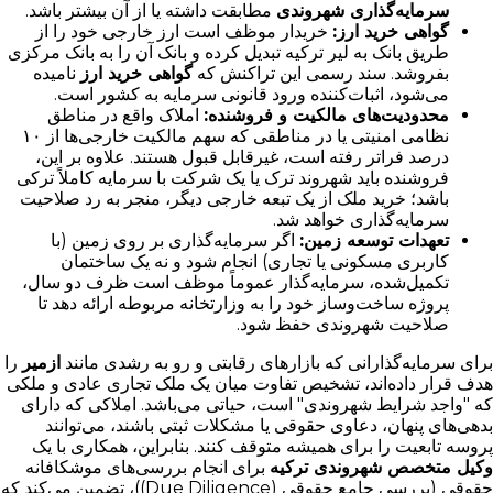
سرمایه‌گذاری شهروندی
مطابقت داشته یا از آن بیشتر باشد.
گواهی خرید ارز:
خریدار موظف است ارز خارجی خود را از
طریق بانک به لیر ترکیه تبدیل کرده و بانک آن را به بانک مرکزی
بفروشد. سند رسمی این تراکنش که
گواهی خرید ارز
نامیده
می‌شود، اثبات‌کننده ورود قانونی سرمایه به کشور است.
محدودیت‌های مالکیت و فروشنده:
املاک واقع در مناطق
نظامی امنیتی یا در مناطقی که سهم مالکیت خارجی‌ها از ۱۰
درصد فراتر رفته است، غیرقابل قبول هستند. علاوه بر این،
فروشنده باید شهروند ترک یا یک شرکت با سرمایه کاملاً ترکی
باشد؛ خرید ملک از یک تبعه خارجی دیگر، منجر به رد صلاحیت
سرمایه‌گذاری خواهد شد.
تعهدات توسعه زمین:
اگر سرمایه‌گذاری بر روی زمین (با
کاربری مسکونی یا تجاری) انجام شود و نه یک ساختمان
تکمیل‌شده، سرمایه‌گذار عموماً موظف است ظرف دو سال،
پروژه ساخت‌وساز خود را به وزارتخانه مربوطه ارائه دهد تا
صلاحیت شهروندی حفظ شود.
برای سرمایه‌گذارانی که بازارهای رقابتی و رو به رشدی مانند
ازمیر
را
هدف قرار داده‌اند، تشخیص تفاوت میان یک ملک تجاری عادی و ملکی
که "واجد شرایط شهروندی" است، حیاتی می‌باشد. املاکی که دارای
بدهی‌های پنهان، دعاوی حقوقی یا مشکلات ثبتی باشند، می‌توانند
پروسه تابعیت را برای همیشه متوقف کنند. بنابراین، همکاری با یک
وکیل متخصص شهروندی ترکیه
برای انجام بررسی‌های موشکافانه
حقوقی (بررسی جامع حقوقی (Due Diligence))، تضمین می‌کند که