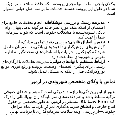
وکلای باتجربه ما نه تنها مجری پرونده، بلکه حافظ منافع استراتژیک
شما در طول این پروسه هستند. خدمات ما بر سه اصل حیاتی استوار
است:
مدیریت ریسک و بررسی موشکافانه:
انجام تحقیقات جامع برای
اطمینان از اینکه ملک مورد نظر فاقد هرگونه بدهی پنهان، وام
بانکی تسویه‌نشده یا مشکلات حقوقی است که بتواند سرمایه
شما را تهدید کند.
تضمین انطباق قانونی:
بررسی دقیق تمامی مدارک، از
گزارش‌های ارزش‌گذاری تا فیش‌های بانکی، تا اطمینان حاصل
شود که کوچکترین جزئیات با استانداردهای سخت‌گیرانه اداره
نفوس و شهروندی مطابقت دارد.
ارتباط مستقیم با نهادهای دولتی:
مدیریت تعاملات با ارگان‌های
رسمی برای پیگیری لحظه‌ای وضعیت پرونده و رفع فوری موانع
بوروکراتیک، قبل از اینکه به مشکل تبدیل شوند.
تماس با وکلای متخصص شهروندی در ازمیر
عبور از این پیچیدگی‌ها نیازمند شریکی است که هم بر فضای حقوقی
ترکیه مسلط باشد و هم دغدغه‌های سرمایه‌گذاران بین‌المللی را درک
کند.
KL Law Firm
، مستقر در
ازمیر
، به طور تخصصی بر حقوق
اتباع خارجی و انطباق سرمایه‌گذاری تمرکز دارد. ما تمام مراحل
حقوقی—از بررسی اولیه سلامت سرمایه‌گذاری تا دریافت نهایی