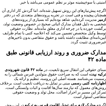
امنیتی یا سوءپیشینه موثر بر نظم عمومی می‌باشد یا خیر.
اگرچه پیش‌نیازهای این روش تسهیل شده‌اند، اما گردش کار اداری آن
همچنان پیچیده و فنی است. در تجربه پرونده‌های متعددی که در دفتر
ازمیر
مدیریت کرده‌ایم، شاهد بوده‌ایم که بسیاری از پرونده‌های
شخصی به دلیل فقدان مدارک اثباتی صحیح در خصوص وضعیت تولد،
برگشت خورده یا در چرخه اداری معلق مانده‌اند. نظارت حقوقی
توسط وکیل متخصص تضمین می‌کند که اعلامیه کتبی با تمام ظرایف
آیین‌نامه‌ای مطابقت داشته باشد و حقوق متقاضی بدون تاخیرهای
غیرضروری تثبیت گردد.
مدارک ضروری و روند ارزیابی قانونی طبق
ماده ۴۲
مبنای حقوقی این انتقال سریع تابعیت، در
ماده ۴۲ قانون شهروندی
ترکیه
نهفته است که به صراحت حقوق متولدین قبرس شمالی را به
رسمیت می‌شناسد. هسته اصلی این پروسه، تنظیم و ارائه یک
اظهارنامه کتبی رسمی
مبنی بر تمایل به دریافت تابعیت است. برخلاف
روش‌های معمول که نیازمند سال‌ها اقامت و اثبات وابستگی است،
تمرکز این مسیر بر احراز اصالت، محل تولد و وضعیت حقوقی
متقاضی استوار است.
اگرچه
مدارک لازم برای تبدیل اقامت قبرس به ترکیه
در این روش