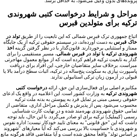
پرونده‌های بدون وکیل می‌شود، به حداقل برسد.
مراحل و شرایط درخواست کتبی شهروندی
ترکیه برای متولدین قبرس
اتباع جمهوری ترک قبرس شمالی که این تابعیت را از طریق
تولد در
خاک قبرس
به دست آورده‌اند، در سیستم حقوقی ترکیه از یک جایگاه
ممتاز و استثنایی برخوردارند. قانون‌گذار با در نظر گرفتن گزینه
اخذ
شهروندی ترکیه با تولد در قبرس شمالی
، مسیر مستقیمی را برای
گذار به تابعیت ترکیه فراهم کرده است که از موانع معمول مهاجرتی
مبراست. برخلاف سایر متقاضیان خارجی، این افراد برای دریافت
پاسپورت نیازی به سکونت پنج‌ساله در ترکیه، اثبات سطح درآمد بالا یا
قبولی در آزمون زبان ترکی استانبولی ندارند.
مکانیزم اصلی برای فعال‌سازی این حق، ارائه
درخواست کتبی
شهروندی ترکیه
به وزارت کشور است. این اعلامیه در واقع یک ادعای
حقوقی رسمی مبنی بر تمایل فرد به پیوستن به بدنه ملت ترکیه
محسوب می‌شود. پس از پذیرش و تکمیل مراحل اداری، متقاضی از
تمامی حقوق شهروندی بهره‌مند شده و در نهایت کارت شناسایی
رسمی (کیملیک) ترکیه برای او صادر می‌گردد. با این حال، باید توجه
داشت که این "حق قانونی" به معنای تایید خودکار نیست؛ اداره نفوس
و شهروندی با حساسیت بالا بررسی می‌کند که آیا معیارهای "شهروند
بر اساس تولد" واقعاً محقق شده است و آیا متقاضی فاقد هرگونه مانع