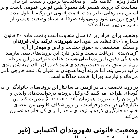
امتیاز ویژه "اعلامیه کتبی" و معافیت‌ها برخوردار نیست. این بدان
معناست که پرونده همسر باید معمولاً طبق قوانین عمومی تابعیت و بر
اساس معیارهایی نظیر مدت اقامت قانونی در ترکیه یا طول مدت
ازدواج بررسی شود و نمی‌تواند صرفاً به استناد وضعیت همسر، از
مسیر میان‌بر استفاده کند.
وضعیت برای افراد زیر ۱۸ سال متفاوت است و تحت ماده ۲۰ قانون
شماره ۵۹۰۱ تنظیم می‌شود.
اخذ شهروندی ترکیه برای فرزندان
وابستگی مستقیمی به حقوق حضانت والدین و مهم‌تر از آن،
"زمان‌بندی" دریافت تابعیت والدین دارد. این پرونده‌های تبعی نیازمند
هماهنگی دقیق با پرونده اصلی هستند. غفلت حقوقی در این مرحله
می‌تواند منجر به موقعیت پیچیده‌ای شود که در آن والدین به شهروندی
ترکیه درمی‌آیند، اما فرزند آن‌ها همچنان به عنوان یک تبعه خارجی باقی
می‌ماند و نیازمند ویزا یا اقامت جداگانه است.
در رویه تخصصی ما در
ازمیر
، ما ساختار این پرونده‌های خانوادگی را به
گونه‌ای طراحی می‌کنیم که وکیل پرونده، درخواست‌های والدین و
فرزندان را به صورت همزمان (Concurrent) مدیریت کند. این
یکپارچگی در ثبت درخواست، از بروز شکاف قانونی بین اعضای
خانواده جلوگیری کرده و نتیجه‌ای واحد را برای کل خانواده تضمین
می‌کند.
وضعیت قانونی شهروندان اکتسابی (غیر