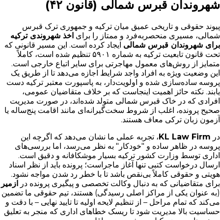
شهروندان قبرس شمالی (قانون ۴۲)
پیوند حقوقی و تاریخی عمیق میان ترکیه و جمهوری ترک قبرس
شمالی، مسیری منحصر‌به‌فرد و ممتاز را برای
اخذ شهروندی ترکیه
برای شهروندان قبرس شمالی
ایجاد کرده است. این مسیر قانونی که
تحت قانون تابعیت ترکیه به شماره ۵۹۰۱ تنظیم شده است، کاملاً
متمایز از روش‌های معمول مهاجرتی برای سایر اتباع خارجی است.
این وضعیت ویژه به افراد واجد شرایط اجازه می‌دهد تا از طریق یک
پروسه ساده‌سازی شده و اولویت‌دار، به پاسپورت معتبر ترکیه دست
یابند. نکته حائز اهمیت اینجاست که بر خلاف متقاضیان عمومی،
افرادی که در خاک قبرس شمالی متولد شده‌اند، در صورت مدیریت
صحیح پرونده، اغلب از شروط سخت‌گیرانه‌ای مانند اقامت پنج‌ساله یا
آزمون زبان ترکی معاف هستند.
در
KL Law Firm
، تجربه عملی ما نشان می‌دهد که اگرچه این
پروسه در ظاهر ساده و "خودکار" به نظر می‌رسد، اما بررسی‌های
اداری توسط وزارت کشور ترکیه بسیار موشکافانه و دقیق است.
ارسال درخواست کتبی تنها آغاز ماجراست؛ پرونده باید از نظر اسناد
هویتی و حقوقی کاملاً بی‌نقص باشد تا با خطر رد شدن مواجه نشود.
برای متقاضیانی که به دنبال وکالت تخصصی و پیگیری پرونده در
ازمیر
(به عنوان یکی از مراکز اصلی رسیدگی) هستند، تیم حقوقی ما تضمین
می‌کند که تمام مراحل – از تنظیم لایحه اولیه تا تایید نهایی – با دقت و
حساسیت بالا مدیریت شود تا ریسک خطاهای اداری که منجر به تعلیق