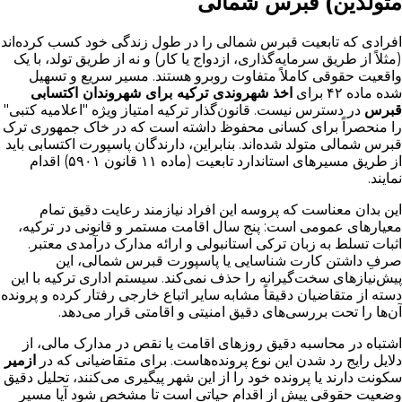
متولدین) قبرس شمالی
افرادی که تابعیت قبرس شمالی را در طول زندگی خود کسب کرده‌اند
(مثلاً از طریق سرمایه‌گذاری، ازدواج یا کار) و نه از طریق تولد، با یک
واقعیت حقوقی کاملاً متفاوت روبرو هستند. مسیر سریع و تسهیل
شده ماده ۴۲ برای
اخذ شهروندی ترکیه برای شهروندان اکتسابی
قبرس
در دسترس نیست. قانون‌گذار ترکیه امتیاز ویژه "اعلامیه کتبی"
را منحصراً برای کسانی محفوظ داشته است که در خاک جمهوری ترک
قبرس شمالی متولد شده‌اند. بنابراین، دارندگان پاسپورت اکتسابی باید
از طریق مسیرهای استاندارد تابعیت (ماده ۱۱ قانون ۵۹۰۱) اقدام
نمایند.
این بدان معناست که پروسه این افراد نیازمند رعایت دقیق تمام
معیارهای عمومی است: پنج سال اقامت مستمر و قانونی در ترکیه،
اثبات تسلط به زبان ترکی استانبولی و ارائه مدارک درآمدی معتبر.
صرفِ داشتن کارت شناسایی یا پاسپورت قبرس شمالی، این
پیش‌نیازهای سخت‌گیرانه را حذف نمی‌کند. سیستم اداری ترکیه با این
دسته از متقاضیان دقیقاً مشابه سایر اتباع خارجی رفتار کرده و پرونده
آن‌ها را تحت بررسی‌های دقیق امنیتی و اقامتی قرار می‌دهد.
اشتباه در محاسبه دقیق روزهای اقامت یا نقص در مدارک مالی، از
دلایل رایج رد شدن این نوع پرونده‌هاست. برای متقاضیانی که در
ازمیر
سکونت دارند یا پرونده خود را از این شهر پیگیری می‌کنند، تحلیل دقیق
وضعیت حقوقی پیش از اقدام حیاتی است تا مشخص شود آیا مسیر