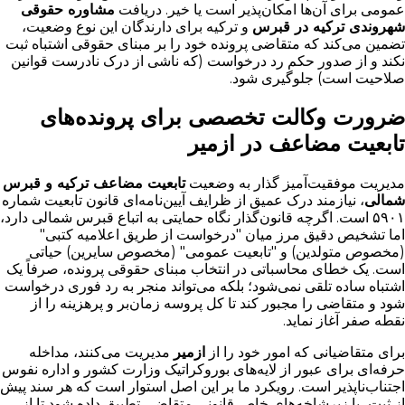
عمومی برای آن‌ها امکان‌پذیر است یا خیر. دریافت
مشاوره حقوقی
شهروندی ترکیه در قبرس
و ترکیه برای دارندگان این نوع وضعیت،
تضمین می‌کند که متقاضی پرونده خود را بر مبنای حقوقی اشتباه ثبت
نکند و از صدور حکم رد درخواست (که ناشی از درک نادرست قوانین
صلاحیت است) جلوگیری شود.
ضرورت وکالت تخصصی برای پرونده‌های
تابعیت مضاعف در ازمیر
مدیریت موفقیت‌آمیز گذار به وضعیت
تابعیت مضاعف ترکیه و قبرس
شمالی
، نیازمند درک عمیق از ظرایف آیین‌نامه‌ای قانون تابعیت شماره
۵۹۰۱ است. اگرچه قانون‌گذار نگاه حمایتی به اتباع قبرس شمالی دارد،
اما تشخیص دقیق مرز میان "درخواست از طریق اعلامیه کتبی"
(مخصوص متولدین) و "تابعیت عمومی" (مخصوص سایرین) حیاتی
است. یک خطای محاسباتی در انتخاب مبنای حقوقی پرونده، صرفاً یک
اشتباه ساده تلقی نمی‌شود؛ بلکه می‌تواند منجر به رد فوری درخواست
شود و متقاضی را مجبور کند تا کل پروسه زمان‌بر و پرهزینه را از
نقطه صفر آغاز نماید.
برای متقاضیانی که امور خود را از
ازمیر
مدیریت می‌کنند، مداخله
حرفه‌ای برای عبور از لایه‌های بوروکراتیک وزارت کشور و اداره نفوس
اجتناب‌ناپذیر است. رویکرد ما بر این اصل استوار است که هر سند پیش
از ثبت، با زیرشاخه‌های خاص قانونی متقاضی تطبیق داده شود تا از