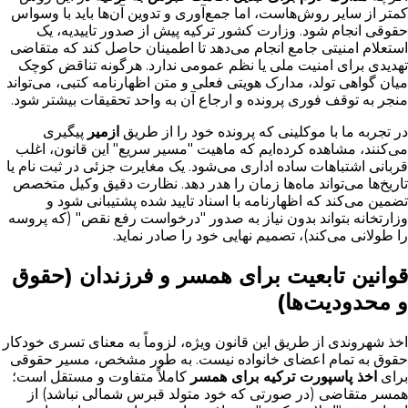
کمتر از سایر روش‌هاست، اما جمع‌آوری و تدوین آن‌ها باید با وسواس
حقوقی انجام شود. وزارت کشور ترکیه پیش از صدور تاییدیه، یک
استعلام امنیتی جامع انجام می‌دهد تا اطمینان حاصل کند که متقاضی
تهدیدی برای امنیت ملی یا نظم عمومی ندارد. هرگونه تناقض کوچک
میان گواهی تولد، مدارک هویتی فعلی و متن اظهارنامه کتبی، می‌تواند
منجر به توقف فوری پرونده و ارجاع آن به واحد تحقیقات بیشتر شود.
در تجربه ما با موکلینی که پرونده خود را از طریق
ازمیر
پیگیری
می‌کنند، مشاهده کرده‌ایم که ماهیت "مسیر سریع" این قانون، اغلب
قربانی اشتباهات ساده اداری می‌شود. یک مغایرت جزئی در ثبت نام یا
تاریخ‌ها می‌تواند ماه‌ها زمان را هدر دهد. نظارت دقیق وکیل متخصص
تضمین می‌کند که اظهارنامه با اسناد تایید شده پشتیبانی شود و
وزارتخانه بتواند بدون نیاز به صدور "درخواست رفع نقص" (که پروسه
را طولانی می‌کند)، تصمیم نهایی خود را صادر نماید.
قوانین تابعیت برای همسر و فرزندان (حقوق
و محدودیت‌ها)
اخذ شهروندی از طریق این قانون ویژه، لزوماً به معنای تسری خودکار
حقوق به تمام اعضای خانواده نیست. به طور مشخص، مسیر حقوقی
برای
اخذ پاسپورت ترکیه برای همسر
کاملاً متفاوت و مستقل است؛
همسر متقاضی (در صورتی که خود متولد قبرس شمالی نباشد) از