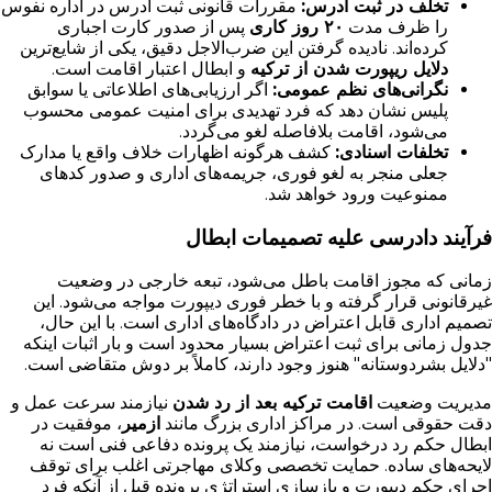
تخلف در ثبت آدرس:
مقررات قانونی ثبت آدرس در اداره نفوس
را ظرف مدت
۲۰ روز کاری
پس از صدور کارت اجباری
کرده‌اند. نادیده گرفتن این ضرب‌الاجل دقیق، یکی از شایع‌ترین
دلایل ریپورت شدن از ترکیه
و ابطال اعتبار اقامت است.
نگرانی‌های نظم عمومی:
اگر ارزیابی‌های اطلاعاتی یا سوابق
پلیس نشان دهد که فرد تهدیدی برای امنیت عمومی محسوب
می‌شود، اقامت بلافاصله لغو می‌گردد.
تخلفات اسنادی:
کشف هرگونه اظهارات خلاف واقع یا مدارک
جعلی منجر به لغو فوری، جریمه‌های اداری و صدور کدهای
ممنوعیت ورود خواهد شد.
فرآیند دادرسی علیه تصمیمات ابطال
زمانی که مجوز اقامت باطل می‌شود، تبعه خارجی در وضعیت
غیرقانونی قرار گرفته و با خطر فوری دیپورت مواجه می‌شود. این
تصمیم اداری قابل اعتراض در دادگاه‌های اداری است. با این حال،
جدول زمانی برای ثبت اعتراض بسیار محدود است و بار اثبات اینکه
"دلایل بشردوستانه" هنوز وجود دارند، کاملاً بر دوش متقاضی است.
مدیریت وضعیت
اقامت ترکیه بعد از رد شدن
نیازمند سرعت عمل و
دقت حقوقی است. در مراکز اداری بزرگ مانند
ازمیر
، موفقیت در
ابطال حکم رد درخواست، نیازمند یک پرونده دفاعی فنی است نه
لایحه‌های ساده. حمایت تخصصی وکلای مهاجرتی اغلب برای توقف
اجرای حکم دیپورت و بازسازی استراتژی پرونده قبل از آنکه فرد