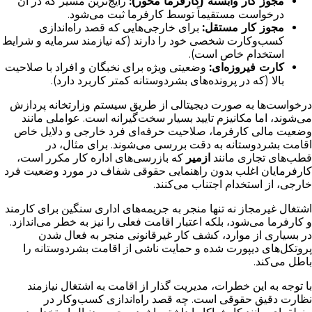
مجوز کار وابسته (کارفرما محور):
رایج‌ترین مسیر که در آن
درخواست مستقیماً توسط کارفرما ثبت می‌شود.
مجوز کار مستقل:
برای خارجی‌هایی که قصد راه‌اندازی
کسب‌وکارت شخصی خود را دارند (که نیازمند سرمایه و شرایط
استخدام خاص است).
کارت فیروزه‌ای:
وضعیتی ویژه برای نخبگان و افراد با صلاحیت
بالا (که در پرونده‌های بشردوستانه کمتر کاربرد دارد).
درخواست‌ها به صورت دیجیتالی از طریق سیستم وزارتخانه پردازش
می‌شوند، اما مکانیزم تایید بسیار سخت‌گیرانه است. عواملی مانند
وضعیت مالی کارفرما، صلاحیت حرفه‌ای فرد خارجی و دلایل خاص
اقامت بشردوستانه به دقت بررسی می‌شوند. برای مثال، در
قطب‌های تجاری مانند
ازمیر
که بازرسی‌های اداره کار مکرر است،
کارفرمایان اغلب بدون راهنمایی حقوقی شفاف در مورد وضعیت فرد
خارجی، از استخدام اجتناب می‌کنند.
اشتغال غیرمجاز نه تنها منجر به جریمه‌های اداری سنگین برای کارمند
و کارفرما می‌شود، بلکه اعتبار اقامت فعلی را نیز به خطر می‌اندازد.
در بسیاری از موارد، کشف کار غیرقانونی منجر به فعال شدن
پروتکل‌های دیپورت شده و حمایت ناشی از اقامت بشردوستانه را
باطل می‌کند.
با توجه به این خطرات، مدیریت گذار از اقامت به اشتغال نیازمند
نظارت دقیق حقوقی است. چه قصد راه‌اندازی کسب‌وکار در