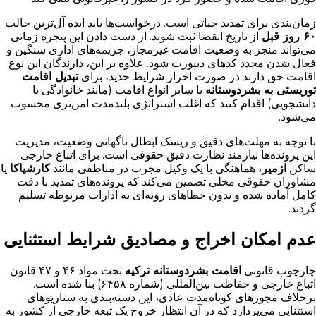
زمان‌بندی برای تمدید حیاتی است. درخواست‌ها باید ایده آل‌ترین حالت
۶۰ روز قبل
از تاریخ انقضا ثبت شوند. از دست دادن این پنجره زمانی
می‌تواند منجر به وضعیت اقامت غیرمجاز، جریمه‌های اداری سنگین و
فعال شدن مجدد کدهای دیپورت شود. علاوه بر این، دارندگان این نوع
اقامت حق دارند در صورت احراز شرایط جدید، برای
تبدیل اقامت
توریستی به بشردوستانه
یا سایر انواع اقامت (مانند خانوادگی یا
دانشجویی) اقدام کنند که اغلب استراتژی بلندمدت امن‌تری محسوب
می‌شود.
با توجه به مهلت‌های دقیق و ریسک ابطال ناگهانی وضعیت، مدیریت
این پرونده‌ها نیازمند نظارت دقیق حقوقی است. برای اتباع خارجی
ساکن
ازمیر
، هماهنگی با یک وکیل مجرب در مناطقی مانند
کارشیاکا
یا
مشاوران حقوقی محلی تضمین می‌کند که پرونده‌های تمدید با دقت
کامل آماده شده و بدون خطاهای رویه‌ای به ادارات مربوطه تسلیم
گردند.
عدم امکان اخراج و مصادیق شرایط استثنایی
چارچوب قانونی
اقامت بشردوستانه ترکیه
تحت مواد ۴۶ و ۴۷ قانون
اتباع خارجی و حفاظت بین‌المللی (شماره ۶۴۵۸) بنا شده است.
برخلاف مجوزهای کوتاه‌مدت عادی، این دسته‌بندی به سناریوهای
استثنایی می‌پردازد که در آن انتظار خروج یک تبعه خارجی از کشور به