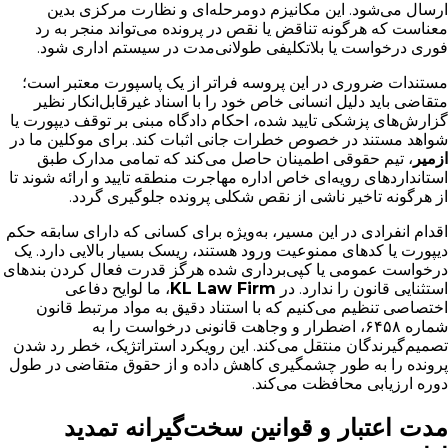
ارسال می‌شود. این مکانیزم دومرحله‌ای و نظارت مرکزی بدین
معناست که هرگونه تناقض یا نقص در پرونده می‌تواند منجر به رد
فوری درخواست یا بلاتکلیفی طولانی‌مدت در سیستم اداری شود.
مستندات ضروری در این پروسه فراتر از یک پاسپورت معتبر است؛
متقاضی باید دلیل انسانی خاص خود را با اسناد غیرقابل‌انکار نظیر
گزارش‌های پزشکی تایید شده، احکام دادگاه مبنی بر توقف دیپورت یا
شواهد مستند در خصوص خطرات جانی اثبات کند. برای موکلین ما در
ازمیر
، تیم حقوقی اطمینان حاصل می‌کند که تمامی مدارک طبق
استانداردهای رویه‌ای خاص اداره مهاجرت منطقه تایید و ارائه شوند تا
از هرگونه تاخیر ناشی از نقص شکلی پرونده جلوگیری گردد.
اقدام انفرادی در این مسیر، به‌ویژه برای کسانی که دارای سابقه حکم
دیپورت یا کدهای ممنوعیت ورود هستند، ریسک بسیار بالایی دارد. یک
درخواست عمومی یا کپی‌برداری شده هرگز قدرت فعال کردن بندهای
استثنایی قانون را ندارد. در
KL Law Firm
، ما لوایح دفاعی
اختصاصی تنظیم می‌کنیم که با استناد دقیق به مواد مرتبط قانون
شماره ۶۴۵۸، اضطرار و وجاهت قانونی درخواست را به
تصمیم‌گیرندگان منتقل می‌کند. این رویکرد استراتژیک، خطر رد شدن
پرونده را به طور چشمگیری کاهش داده و از حقوق متقاضی در طول
دوره ارزیابی محافظت می‌کند.
مدت اعتبار و قوانین سخت‌گیرانه تمدید