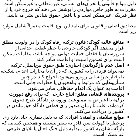
دلیل موانع قانونی یا بحران‌های انسانی، غیرمنطقی یا غیرممکن است.
مقررات به طور خاص مواردی را پوشش می‌دهند که خروج فرد یا از
نظر فیزیکی غیرممکن است و یا ناقض حقوق بنیادین بشر می‌باشد.
مصادیق اصلی و قانونی برای تایید این نوع اقامت معمولاً شامل موارد
زیر است:
منافع عالیه کودک:
قانون ترکیه رفاه کودک را در اولویت مطلق
قرار می‌دهد. اگر کودکی خارجی با خطر غفلت، جدایی از
سرپرستان یا فقدان حمایت دولتی مواجه باشد، مقامات ممکن
است برای تضمین امنیت او اقامت صادر کنند.
اصل عدم بازگرداندن اجباری:
طبق حقوق بین‌الملل، ترکیه
نمی‌تواند فردی را به کشوری که در آن با مجازات اعدام، شکنجه
یا رفتار غیرانسانی روبرو می‌شود، اخراج کند. در چنین
سناریوهایی که مرتبط با پناهجویان یا خطرات جانی است،
اقامت به عنوان یک اقدام حفاظتی صادر می‌شود.
پرونده‌های قضایی معلق:
اتباع خارجی که برای
رفع دیپورت
ترکیه
یا اعتراض به ممنوعیت ورود، در دادگاه طرح دعوی
کرده‌اند، اغلب تا زمان صدور رای قطعی دادگاه حق ماندن در
کشور را دریافت می‌کنند.
موانع سلامتی و ایمنی:
افرادی که به دلیل بیماری حاد، بارداری
پرخطر یا کهولت سن قادر به سفر نیستند، و همچنین کسانی که
بازگشتشان به کشور مبدأ به دلیل جنگ فعال یا بلایای طبیعی
غیرممکن است.