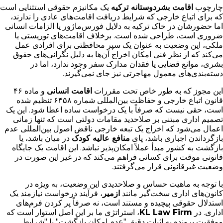
چارچوب
اقامت بشردوستانه ترکیه
یک مکانیزم حقوقی استثنایی است
که برای اتباع خارجی که شرایط دریافت اقامت‌های عادی را ندارند،
اما حضورشان در خاک ترکیه به دلایل فورس‌ماژور یا الزامات انسانی
ضروری است، طراحی شده است. برخلاف اقامت‌های توریستی یا
ملکی، این وضعیت به عنوان یک سپر محافظتی برای افرادی عمل
می‌کند که از نظر فنی امکان اخراج آن‌ها به دلیل نگرانی‌های حقوق
بشری، موانع قضایی یا فقدان مدارک سفر وجود ندارد، اما در
دسته‌بندی‌های معمول مهاجرتی نیز جای نمی‌گیرند.
این مجوز که به طور خاص تحت مقررات
اقامت انسانی
و ماده ۴۶
قانون اتباع خارجی و حفاظت بین‌المللی شماره ۶۴۵۸ تنظیم شده
است، حقی نیست که صرفاً با یک درخواست ساده اعطا شود. این یک
تصمیم اداری مبتنی بر صلاحدید مقامات دولتی است که تنها زمانی
اعمال می‌شود که اخراج یک تبعه خارجی ناقض اصول بین‌المللی عدم
بازگرداندن اجباری باشد، پای
منافع عالیه کودک
در میان باشد، یا
بازگشت به کشور مبدأ عملاً امکان‌پذیر نباشد. این اقامت یک جایگاه
قانونی موقت برای کسانی فراهم می‌کند که در غیر این صورت در
وضعیت غیرقانونی قرار می‌گرفتند.
با توجه به ماهیت حساس و صلاحدیدی این وضعیت، به ویژه در
کانون‌های اداری سخت‌گیر مانند
ازمیر
، فرآیند درخواست نیازمند یک
استدلال حقوقی پیچیده و مستند است، نه صرفاً پر کردن فرم‌های
اداری. در
KL Law Firm
، استراتژی ما بر این اصل استوار است که
موفقیت پرونده به اثبات دقیق "عدم امکان بازگشت" یا "شرایط