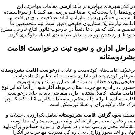
در کلان‌شهرهای مهاجرپذیر مانند
ازمیر
، مقامات مهاجرتی این
پرونده‌ها را با سخت‌گیری مضاعف بررسی می‌کنند تا از سوءاستفاده
از سیستم جلوگیری شود. بنابراین، اثبات صلاحیت برای دریافت این
اقامت نیازمند یک سناریوی حقوقی دقیق است. تیم متخصصین ما
تضمین می‌کند که هر ادعا دقیقاً در چارچوب قانون اتباع خارجی مطرح
شود تا از رد شدن پرونده به دلیل طبقه‌بندی اشتباه جلوگیری گردد.
مراحل اداری و نحوه ثبت درخواست اقامت
بشردوستانه
برخلاف اقامت‌های کوتاه‌مدت و عادی،
درخواست اقامت بشردوستانه
صرفاً پر کردن چند فرم اداری نیست، بلکه تنظیم یک دادخواست
حقوقی پیچیده خطاب به دولت است. این فرآیند باید به صورت
حضوری در اداره مهاجرت استان مربوطه آغاز شود. از آنجا که این نوع
اقامت ماهیتی کاملاً استثنایی دارد، متقاضی باید به جای درخواست
اقامت ساده، با ارائه ادله محکم و مستندات قانونی اثبات کند که چرا
ترک خاک ترکیه برای او عملاً غیرممکن است.
مسئله
نحوه گرفتن اقامت بشردوستانه
شامل یک ارزیابی چندلایه و
بسیار دقیق است. پس از تشکیل و ثبت پرونده، مدارک ابتدا توسط
مقامات محلی بررسی شده و در بسیاری از موارد حساس، برای تایید
نهایی و اخذ مجوز وزارتی به اداره کل مدیریت مهاجرت در آنکارا