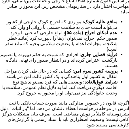
بر اساس قانون شماره ۶۴۵۸ اتباع خارجی و حفاظت بین‌المللی، اداره
مهاجرت اختیار دارد در سناریوهای مشخص زیر، این مجوز را صادر
نماید:
منافع عالیه کودک:
مواردی که اخراج کودک خارجی از کشور
می‌تواند آسیب جدی به سلامت جسمی یا روانی او وارد کند.
عدم امکان اخراج (ماده ۵۵):
اتباع خارجی که حتی با وجود
صدور حکم اخراج، نمی‌توان آن‌ها را دیپورت کرد (مانند خطر
شکنجه، مجازات اعدام یا وضعیت سلامتی وخیم که مانع سفر
است).
فرآیند قضایی جاری:
افرادی که نسبت به حکم دیپورت یا تصمیم
بازگشت اعتراض کرده‌اند و در انتظار صدور رای نهایی دادگاه
هستند.
پروسه کشور سوم امن:
کسانی که در حال طی کردن مراحل
انتقال به کشور اول پناهندگی یا یک کشور ثالث امن می‌باشند.
شرایط فوق‌العاده:
وضعیت‌هایی که فرد نمی‌تواند هیچ نوع
اقامت دیگری دریافت کند، اما به دلایل نظم عمومی، سلامت یا
وحدت خانوادگی نیز نمی‌توان او را مجبور به خروج کرد.
اگرچه قانون در خصوص مدارکی مانند صورت‌حساب بانکی یا ثبت
آدرس در مرحله درخواست انعطاف نشان می‌دهد، اما "بار اثبات" دلیل
بشردوستانه کاملاً بر دوش متقاضی است. صرف بیان مشکلات هرگز
کافی نیست؛ وضعیت اضطراری باید با اسناد رسمی یا گزارش‌های
کارشناسی مستند شود.