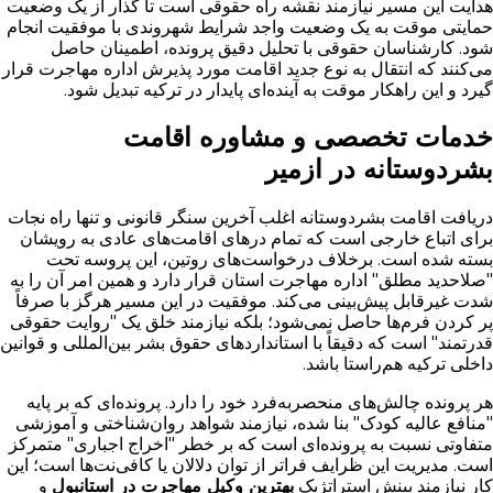
هدایت این مسیر نیازمند نقشه راه حقوقی است تا گذار از یک وضعیت
حمایتی موقت به یک وضعیت واجد شرایط شهروندی با موفقیت انجام
شود. کارشناسان حقوقی با تحلیل دقیق پرونده، اطمینان حاصل
می‌کنند که انتقال به نوع جدید اقامت مورد پذیرش اداره مهاجرت قرار
گیرد و این راهکار موقت به آینده‌ای پایدار در ترکیه تبدیل شود.
خدمات تخصصی و مشاوره اقامت
بشردوستانه در ازمیر
دریافت اقامت بشردوستانه اغلب آخرین سنگر قانونی و تنها راه نجات
برای اتباع خارجی است که تمام درهای اقامت‌های عادی به رویشان
بسته شده است. برخلاف درخواست‌های روتین، این پروسه تحت
"صلاحدید مطلق" اداره مهاجرت استان قرار دارد و همین امر آن را به
شدت غیرقابل پیش‌بینی می‌کند. موفقیت در این مسیر هرگز با صرفاً
پر کردن فرم‌ها حاصل نمی‌شود؛ بلکه نیازمند خلق یک "روایت حقوقی
قدرتمند" است که دقیقاً با استانداردهای حقوق بشر بین‌المللی و قوانین
داخلی ترکیه هم‌راستا باشد.
هر پرونده چالش‌های منحصربه‌فرد خود را دارد. پرونده‌ای که بر پایه
"منافع عالیه کودک" بنا شده، نیازمند شواهد روان‌شناختی و آموزشی
متفاوتی نسبت به پرونده‌ای است که بر خطر "اخراج اجباری" متمرکز
است. مدیریت این ظرایف فراتر از توان دلالان یا کافی‌نت‌ها است؛ این
کار نیازمند بینش استراتژیک
بهترین وکیل مهاجرت در استانبول
و