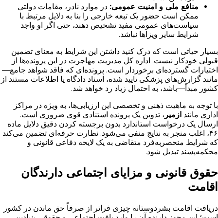
منافع ملی و امنیت عمومی:
در موارد نادر، مقامات دولتی
ممکن است حضور یک تبعه خارجی را بنا به دلایل مرتبط با
سیاست‌های عمومی مفید تشخیص دهند، حتی اگر او واجد
شرایط سایر ویزاها نباشد.
بسیار حیاتی است که درک کنید داشتن این شرایط به معنای تضمین
قبولی خودکار نیست. اداره کل مدیریت مهاجرت در این پرونده‌ها از
اختیارات گسترده‌ای برخوردار است. پرونده‌ای که فاقد شواهد جامع—
مانند گزارش‌های پزشکی تایید شده، اسناد دادگاه یا اطلاعات مستند از
کشور مبدأ—باشد، به احتمال زیاد رد خواهد شد.
با توجه به ماهیت ذهنی و تخصصی این ارزیابی‌ها، به ویژه در مراکز
اداری مانند
ازمیر
، تدوین یک پرونده استنادی قوی ضروری است.
ارسال یک درخواست استاندارد بدون برجسته کردن دقیق دلایل ماده
۴۶، اغلب منجر به نتایج منفی می‌شود. نظارت حرفه‌ای تضمین می‌کند
که شرایط منحصر‌به‌فرد متقاضی به یک لایحه دفاعی قانونی و
محکمه‌پسند تبدیل شود.
حقوق قانونی و مزایای اجتماعی دارندگان
اقامت
دریافت اقامت بشردوستانه چیزی فراتر از صرفاً حق ماندن در کشور
است؛ این مجوز دارنده آن را وارد بافت اجتماعی و حقوقی بنیادین