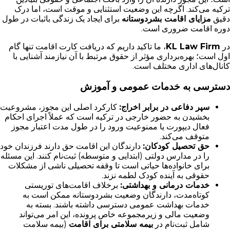
ترکیه می‌کند. اگرچه این وضعیت استثنایی و موقت است، اما درک
دقیق
مزایای اقامت بشردوستانه
برای ایجاد یک زندگی باثبات در طول
دوره اقامت ضروری است.
در
KL Law Firm
، ما تاکید داریم که دریافت کارت اقامت تنها گام
اول است؛ بهره‌برداری مؤثر از حقوق مرتبط با آن نیازمند آشنایی با
کانال‌های اداری مختلف است.
دسترسی به خدمات عمومی و آموزش
سپر دفاعی در برابر اخراج:
کارکرد اصلی این مجوز، مشروعیت
بخشیدن به حضور خارجی در ترکیه است که عملاً اجرای احکام
فعال دیپورت یا ممنوعیت ورود را در طول مدت اعتبار مجوز
متوقف می‌کند.
حق تحصیل کودکان:
دارندگان این اقامت حق دارند فرزندان خود
را در مدارس دولتی (ابتدایی و متوسطه) ثبت‌نام کنند. این مسئله
برای خانواده‌ها حیاتی است تا وقفه تحصیلی ناشی از مشکلات
حقوقی به آینده کودک لطمه نزند.
خدمات درمانی و بهداشتی:
برخلاف اقامت‌های توریستی
کوتاه‌مدت، دارندگان وضعیت بشردوستانه ممکن است به
خدمات بهداشت عمومی دسترسی داشته باشند. بسته به
وضعیت مالی و زیرمجموعه خاص پرونده، این امر می‌تواند
شامل ثبت‌نام در
بیمه سلامتی برای اقامت
(بیمه سلامت