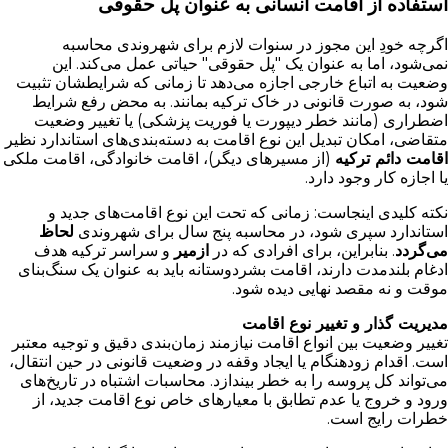
استفاده از اقامت انسانی به عنوان پل حقوقی
اگرچه خودِ این مجوز در سنوات لازم برای شهروندی محاسبه
نمی‌شود، اما به عنوان یک "پل حقوقی" حیاتی عمل می‌کند. این
وضعیت به اتباع خارجی اجازه می‌دهد تا زمانی که شرایطشان تثبیت
شود، به صورت قانونی در خاک ترکیه بمانند. به محض رفع شرایط
اضطراری (مانند خطر دیپورت یا فوریت پزشکی) یا تغییر وضعیت
متقاضی، امکان تبدیل این نوع اقامت به دسته‌بندی‌های استاندارد نظیر
اقامت دائم ترکیه
(از مسیرهای دیگر)، اقامت خانوادگی، اقامت ملکی
یا اجازه کار وجود دارد.
نکته کلیدی اینجاست: زمانی که تحت این نوع اقامت‌های جدید و
استاندارد سپری شود، در محاسبه پنج سال برای شهروندی
لحاظ
می‌گردد
. بنابراین، برای افرادی که در
ازمیر
و سراسر ترکیه هدف
ادغام بلندمدت دارند، اقامت بشردوستانه باید به عنوان یک سنگ‌بنای
موقت و نه مقصد نهایی دیده شود.
مدیریت گذار و تغییر نوع اقامت
تغییر وضعیت بین انواع اقامت نیازمند زمان‌بندی دقیق و توجیه معتبر
است. اقدام زودهنگام یا ایجاد وقفه در وضعیت قانونی در حین انتقال،
می‌تواند کل پروسه را به خطر بیندازد. محاسبات اشتباه در تاریخ‌های
ورود و خروج یا عدم تطابق با معیارهای خاص نوع اقامت جدید، از
خطرات رایج است.