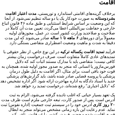
اقامت
برخلاف گزینه‌های اقامتی استاندارد و توریستی،
مدت اعتبار اقامت
بشردوستانه
به صورت خودکار یک یا دو ساله تنظیم نمی‌شود. از آنجا
که این وضعیت بر اساس شرایط استثنایی و طبق ماده ۴۶ قانون اتباع
خارجی و حفاظت بین‌المللی اعطا می‌گردد، تعیین مدت آن کاملاً در
صلاحیت و صلاحدید وزارت کشور است. در عمل، مجوزهای اولیه
معمولاً برای دوره‌های
۶ ماهه تا ۱ ساله
صادر می‌شوند که این مدت
دقیقاً به شدت و ماهیت وضعیت اضطراری متقاضی بستگی دارد.
فرآیند
تمدید اقامت یکساله ترکیه
در این نوع خاص، از نظر حقوقی با
تمدیدهای عادی کاملاً متفاوت است. صرف درخواست زمان بیشتر
کافی نیست؛ متقاضی باید با مدارک مستند اثبات کند که دلایل
فورس‌ماژور یا انسانی که منجر به صدور مجوز اولیه شده، همچنان به
قوت خود باقی است. برای مثال، اگر اقامت به دلیل طول درمان
پزشکی یا پروسه قضایی صادر شده باشد، باید گزارش‌های پزشکی
جدید یا اسناد دادگاه به اداره مهاجرت ارائه شود. اگر اداره تشخیص دهد
که "دلایل اجباری" رفع شده‌اند، درخواست تمدید رد خواهد شد.
یک تعهد بسیار حیاتی که اغلب نادیده گرفته می‌شود، الزام به ثبت
آدرس است. پس از صدور کارت، تبعه خارجی ملزم است ظرف مدت
۲۰ روز کاری
آدرس خود را در سیستم ثبت جمعیت (اداره نفوس) ثبت
نماید. عدم رعایت این بازه زمانی مشخص می‌تواند منجر به ابطال
فوری اقامت شده و حضور فرد در کشور را غیرقانونی تلقی کند.