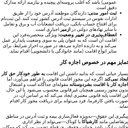
عمومی) باشد که اغلب پروسه‌ای پیچیده و نیازمند ارائه مدارک
دقیق است.
ثبت امور مدنی:
دارندگان موظفند آدرس خود را از طریق
ادارات نفوس در سیستم ثبت آدرس کشور ثبت کنند. این ثبت‌نام
برای افتتاح حساب بانکی، دریافت انشعابات آب و برق و تعامل
با سایر نهادهای دولتی در
ازمیر
اجباری است.
انعطاف‌پذیری در تغییر وضعیت:
ویژگی منحصربه‌فرد این
اقامت آن است که به عنوان پلی به سوی وضعیت پایدارتر عمل
می‌کند و به دارنده اجازه می‌دهد در صورت احراز شرایط، برای
سایر انواع اقامت (مانند خانوادگی یا دانشجویی) اقدام نماید.
تمایز مهم در خصوص اجازه کار
بسیار حیاتی است که بدانید داشتن این اقامت
به طور خودکار حق کار
ایجاد نمی‌کند
. اگرچه این مجوز اقامت قانونی را فراهم می‌آورد، اما
اجازه کار با اقامت بشردوستانه
مقوله‌ای جداگانه است و اشتغال
بدون مجوز رسمی همچنان غیرقانونی محسوب می‌شود. با این حال،
این اقامت پایه قانونی معتبری ایجاد می‌کند که بر اساس آن، در
صورت یافتن کارفرما، فرد می‌تواند برای دریافت مجوز کار اقدام
نماید.
پیگیری این حقوق—به‌ویژه فعال‌سازی بیمه و ثبت آدرس در مناطق
پرتقاضایی مانند
کارشیاکا
یا کوناک—می‌تواند از نظر اداری
چالش‌برانگیز باشد. حمایت حقوقی حرفه‌ای تضمین می‌کند که موکلین