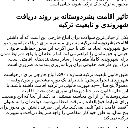
مجبور به ترک خاک ترکیه شود، حیاتی است.
تاثیر اقامت بشردوستانه بر روند دریافت
شهروندی و تابعیت ترکیه
یکی از حیاتی‌ترین سوالات برای اتباع خارجی این است که آیا داشتن
اقامت بشردوستانه ترکیه
مسیری مستقیم برای دریافت پاسپورت و
حق شهروندی ایجاد می‌کند یا خیر. اگرچه این مجوز حفاظت قانونی
حیاتی و حق ماندن را فراهم می‌کند، اما رابطه آن با واجد شرایط شدن
برای شهروندی کاملاً متفاوت از سایر دسته‌بندی‌های اقامتی است.
درک این ظرافت حقوقی برای برنامه‌ریزی بلندمدت ضروری است.
طبق قانون تابعیت ترکیه شماره ۵۹۰۱، اتباع خارجی برای درخواست
شهروندی (نچرالیزیشن) باید برای یک دوره مشخص و بدون وقفه—
معمولاً پنج سال—به صورت قانونی در ترکیه اقامت داشته باشند. با
این حال، قانون صراحتاً دوره‌های سپری شده تحت "اقامت
بشردوستانه" را از این محاسبه مستثنی می‌کند. از آنجا که این وضعیت
برای شرایط فوق‌العاده و موقت اعطا می‌شود، دولت آن را به عنوان
"قصد اقامت دائم" تلقی نمی‌کند. بنابراین، صرف داشتن این مجوز برای
پنج سال، به طور خودکار متقاضی را واجد شرایط دریافت پاسپورت
ترکیه نمی‌کند.