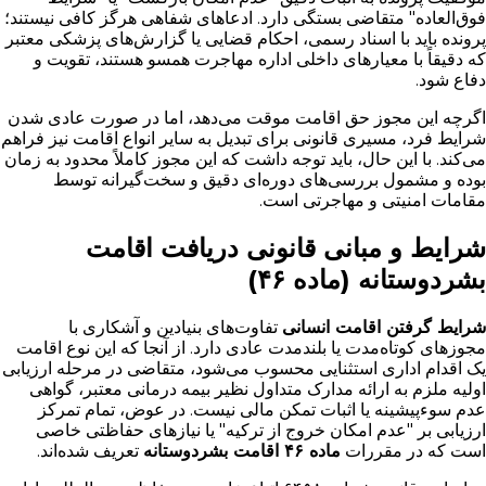
فوق‌العاده" متقاضی بستگی دارد. ادعاهای شفاهی هرگز کافی نیستند؛
پرونده باید با اسناد رسمی، احکام قضایی یا گزارش‌های پزشکی معتبر
که دقیقاً با معیارهای داخلی اداره مهاجرت همسو هستند، تقویت و
دفاع شود.
اگرچه این مجوز حق اقامت موقت می‌دهد، اما در صورت عادی شدن
شرایط فرد، مسیری قانونی برای تبدیل به سایر انواع اقامت نیز فراهم
می‌کند. با این حال، باید توجه داشت که این مجوز کاملاً محدود به زمان
بوده و مشمول بررسی‌های دوره‌ای دقیق و سخت‌گیرانه توسط
مقامات امنیتی و مهاجرتی است.
شرایط و مبانی قانونی دریافت اقامت
بشردوستانه (ماده ۴۶)
شرایط گرفتن اقامت انسانی
تفاوت‌های بنیادین و آشکاری با
مجوزهای کوتاه‌مدت یا بلندمدت عادی دارد. از آنجا که این نوع اقامت
یک اقدام اداری استثنایی محسوب می‌شود، متقاضی در مرحله ارزیابی
اولیه ملزم به ارائه مدارک متداول نظیر بیمه درمانی معتبر، گواهی
عدم سوءپیشینه یا اثبات تمکن مالی نیست. در عوض، تمام تمرکز
ارزیابی بر "عدم امکان خروج از ترکیه" یا نیازهای حفاظتی خاصی
است که در مقررات
ماده ۴۶ اقامت بشردوستانه
تعریف شده‌اند.