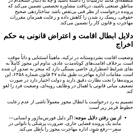
منطقه‌ای مانند کارشیاکا را داشته باشید و چه به دنبال استخدام در
مناطق صنعتی باشید، دریافت مشاوره تخصصی تضمین می‌کند که
پرونده درخواست از نظر فنی بی‌نقص باشد. ساختاردهی صحیح
حقوقی، ریسک رد شدن را کاهش داده و رعایت همزمان مقررات
مهاجرت و قانون کار را تضمین می‌کند.
دلایل ابطال اقامت و اعتراض قانونی به حکم
اخراج
وضعیت اقامت بشردوستانه در ترکیه، ماهیتاً استثنایی و ذاتاً موقت
است. برخلاف اقامت‌های کوتاه‌مدت عادی، تداوم این مجوز کاملاً به
بقای شرایط اضطراری خاصی بستگی دارد که منجر به صدور آن شده
است. مقامات اداره مهاجرت طبق ماده ۴۷ قانون شماره ۶۴۵۸، این
پرونده‌ها را تحت نظارت دقیق دارند و دولت اختیار دارد در صورت
تضعیف مبانی قانونی یا اهمال در وظایف رویه‌ای، وضعیت فرد را لغو
کند.
تصمیم به رد درخواست یا ابطال مجوز معمولاً ناشی از عدم رعایت
خطوط قرمز زیر است:
از بین رفتن دلایل موجه:
اگر دلیل فورس‌ماژور و انسانی—
مانند یک پرونده قضایی جاری، ضرورت پزشکی یا ناتوانی در
سفر—رفع شود، اداره مهاجرت مجوز را باطل می‌کند.