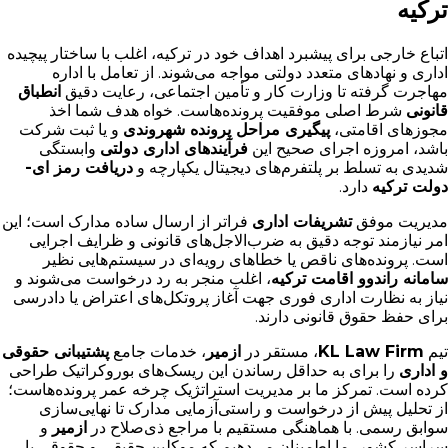
ترکیه
اتباع خارجی برای پیشبرد اهداف خود در ترکیه، اغلب با ساختار پیچیده
اداری و نهادهای متعدد دولتی مواجه می‌شوند. از تعامل با اداره
مهاجرت گرفته تا وزارت کار و تأمین اجتماعی، رعایت دقیق
انطباق
قانونی
شرط اصلی موفقیت پرونده‌هاست. خواه هدف شما اخذ
مجوزهای اقامتی،
پیگیری مراحل پرونده شهروندی
و یا ثبت شرکت
باشد، امروزه اجرای صحیح این
فرآیندهای اداری دولتی
وابستگی
شدیدی به تسلط بر پلتفرم‌های دیجیتال یکپارچه و
دریافت رمز ای-
دولت ترکیه
دارد.
مدیریت موفق
تشریفات اداری
فراتر از ارسال ساده مدارک است؛ این
امر نیازمند توجه دقیق به ضرب‌الاجل‌های قانونی و ظرایف اجرایی
است. پرونده‌های ناقص یا خطاهای رویه‌ای در سیستم‌هایی نظیر
سامانه راندوو اقامت ترکیه
، اغلب منجر به رد درخواست می‌شوند و
نیاز به نظارت اداری فوری جهت آغاز پروتکل‌های اعتراض یا دادرسی
برای حفظ حقوق قانونی دارند.
تیم
KL Law Firm
، مستقر در
ازمیر
، خدمات جامع
پشتیبانی حقوقی
و اداری
را برای به حداقل رساندن این ریسک‌های بوروکراتیک طراحی
کرده است. تمرکز ما بر مدیریت استراتژیک چرخه عمر پرونده‌هاست؛
از تحلیل پیش از درخواست و راستی‌آزمایی مدارک تا نهایی‌سازی
سوابق رسمی. با هماهنگی مستقیم با مراجع ذی‌صلاح در
ازمیر
و
سراسر کشور، ما اطمینان می‌دهیم که موکلین حقیقی و حقوقی با