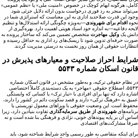
کامل، هرگونه ابهام کوچک در خصوص «امنیت ملی» یا «نظم عمومی»
می‌تواند منجر به رد فوری درخواست بدون ارائه دلایل جزئی شود.
وجود این قدرت صلاحدید اداری به این معناست که استراتژی شما در
نحوه
اقدام برای شهروندی
—به‌ویژه چگونگی ارائه استدلال‌ها و تنظیم
لایحه دفاعیه—به اندازه خود اسناد هویتی اهمیت دارد. بهره‌گیری از
دانش یک
وکیل مهاجرت
متخصص تضمین می‌کند که ساختار پرونده به
صورت حرفه‌ای تدوین شود تا ریسک‌های رد اداری به حداقل رسیده و
انتظارات حقوقی از همان روز نخست به درستی مدیریت گردند.
شرایط احراز صلاحیت و معیارهای پذیرش در
قانون اسکان شماره ۵۵۴۳
در نظام حقوقی ترکیه، و به‌طور مشخص در قانون اسکان شماره
۵۵۴۳، اصطلاح حقوقی «مهاجر» به یک دسته‌بندی کاملاً اختصاصی
اشاره دارد که تنها برای افرادی با «تبار ترک» یا کسانی که وابستگی
عمیق به «فرهنگ ترکی» دارند و قصد سکونت دائم در کشور را دارند،
محفوظ است. این وضعیت حقوقی با ویزاهای معمول توریستی یا
برنامه‌های
شهروندی از طریق سرمایه‌گذاری
تفاوت بنیادین دارد، زیرا
اساس آن بر پایه پیوندهای خونی، نژادی و فرهنگی بنا شده است و نه
صرفاً مشارکت‌های اقتصادی.
برای اینکه متقاضی به طور رسمی واجد شرایط شناخته شود، باید