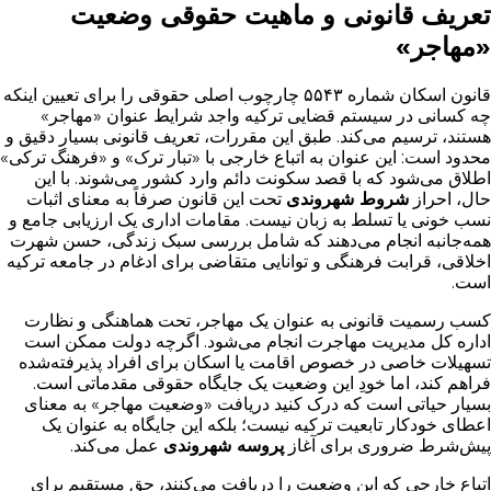
تعریف قانونی و ماهیت حقوقی وضعیت
«مهاجر»
قانون اسکان شماره ۵۵۴۳ چارچوب اصلی حقوقی را برای تعیین اینکه
چه کسانی در سیستم قضایی ترکیه واجد شرایط عنوان «مهاجر»
هستند، ترسیم می‌کند. طبق این مقررات، تعریف قانونی بسیار دقیق و
محدود است: این عنوان به اتباع خارجی با «تبار ترک» و «فرهنگ ترکی»
اطلاق می‌شود که با قصد سکونت دائم وارد کشور می‌شوند. با این
حال، احراز
شروط شهروندی
تحت این قانون صرفاً به معنای اثبات
نسب خونی یا تسلط به زبان نیست. مقامات اداری یک ارزیابی جامع و
همه‌جانبه انجام می‌دهند که شامل بررسی سبک زندگی، حسن شهرت
اخلاقی، قرابت فرهنگی و توانایی متقاضی برای ادغام در جامعه ترکیه
است.
کسب رسمیت قانونی به عنوان یک مهاجر، تحت هماهنگی و نظارت
اداره کل مدیریت مهاجرت انجام می‌شود. اگرچه دولت ممکن است
تسهیلات خاصی در خصوص اقامت یا اسکان برای افراد پذیرفته‌شده
فراهم کند، اما خودِ این وضعیت یک جایگاه حقوقی مقدماتی است.
بسیار حیاتی است که درک کنید دریافت «وضعیت مهاجر» به معنای
اعطای خودکار تابعیت ترکیه نیست؛ بلکه این جایگاه به عنوان یک
پیش‌شرط ضروری برای آغاز
پروسه شهروندی
عمل می‌کند.
اتباع خارجی که این وضعیت را دریافت می‌کنند، حق مستقیم برای