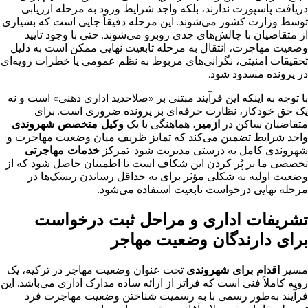
دریافت پاسپورت ندارند، بلکه واجد شرایط ورود به مرحله ارزیابی
توسط وزارت کشور می‌شوند. این مرحله دقیقاً جایی است که بسیاری
از متقاضیان با چالش‌های جدی روبرو می‌شوند. حتی با وجود تایید
وضعیت مهاجرت، انتقال به مرحله تابعیت نهایی ممکن است به دلیل
تحقیقات امنیتی، نگرانی‌های مربوط به نظم عمومی یا خطرات رویه‌ای
در پرونده مسدود شود.
با توجه به اینکه این فرآیند مبتنی بر «صلاحدید اداری ذهنی» است و نه
یک حق خودکار، نظارت حرفه‌ای بر پرونده ضروری است. برای
متقاضیان ساکن در
ازمیر
، هماهنگی با یک
وکیل متخصص شهروندی
واجد شرایط تضمین می‌کند که تمایز ظریف میان وضعیت مهاجرت و
شهروندی کامل به درستی مدیریت شود. تمرکز
خدمات مهاجرتی
تخصصی ما بر پُر کردن این شکاف است تا اطمینان حاصل شود که از
وضعیت اولیه به شکلی مؤثر برای به حداقل رساندن ریسک‌ها در
مرحله نهایی درخواست تابعیت استفاده می‌شود.
تشریفات اداری و مراحل ثبت درخواست
برای دارندگان وضعیت مهاجر
مسیر
اقدام برای شهروندی
تحت عنوان وضعیت مهاجر در ترکیه، یک
رویه کاملاً فنی است که فراتر از ارائه ساده مدارک اداری می‌باشد. این
فرآیند به‌طور رسمی با به رسمیت شناختن وضعیت مهاجرت فرد