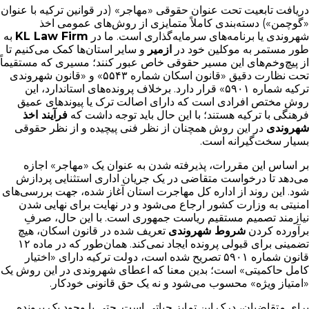
دریافت تابعیت تحت عنوان حقوقی «مهاجر» (در قوانین ترکیه با عنوان
«گوچمن») دسته‌بندی کاملاً متمایزی از روش‌های عمومی اخذ
شهروندی یا برنامه‌های سرمایه‌گذاری است. ما در
KL Law Firm
به
طور مستمر به موکلین خود در
ازمیر
و سایر استان‌ها کمک می‌کنیم تا
از پیچ‌وخم‌های این مسیر حقوقی خاص عبور کنند؛ مسیری که مستقیماً
تحت نظارت دقیق «قانون اسکان شماره ۵۵۴۳» و «قانون شهروندی
ترکیه شماره ۵۹۰۱» قرار دارد. برخلاف پرونده‌های استاندارد، این
روش مختص افرادی است که دارای اصالت ترک یا پیوندهای عمیق
فرهنگی با ترکیه هستند؛ با این حال باید توجه داشت که
فرآیند اخذ
شهروندی
در این روش همچنان از نظر فنی پیچیده و از نظر حقوقی
بسیار سخت‌گیرانه است.
بر اساس این مقررات، پذیرفته شدن به عنوان یک «مهاجر» اجازه
می‌دهد تا درخواست متقاضی در یک جریان اداری استثنایی پردازش
شود. این روند از اداره کل مهاجرت استان آغاز شده، جهت بررسی‌های
امنیتی به وزارت کشور ارجاع می‌شود و در نهایت برای نهایی شدن
نیازمند تصمیم مستقیم ریاست جمهوری است. با این حال، صرفِ
برآورده کردن
شروط شهروندی
تعریف شده در قانون اسکان، هیچ
تضمینی برای قبولی پرونده ایجاد نمی‌کند. همان‌طور که در ماده ۱۲
قانون شماره ۵۹۰۱ تصریح شده است، دولت ترکیه دارای «اختیار
کامل حاکمیتی» است؛ بدین معنا که اعطای شهروندی در این روش یک
«امتیاز ویژه» محسوب می‌شود و نه یک حق قانونی خودکار.
برای متقاضیان، درک این تمایز حیاتی است. حتی با وجود یک پرونده