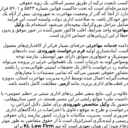
کسب تابعیت ترکیه از طریق مسیر اسکان، یک رویه حقوقی
چندمرحله‌ای است که تحت حاکمیت قوانین شماره ۵۵۴۳ و ۵۹۰۱ قرار
دارد. از آنجا که گذر از وضعیت مهاجرت به شهروندی، بیش از آنکه یک
حق خودکار باشد، به صلاحدید اداری دولت وابسته است، این فرآیند
شامل مراحل بوروکراتیک پیچیده‌ای می‌شود. استخدام یک
وکیل
مهاجرت
واجد شرایط، اغلب فاکتور تعیین‌کننده در عبور موفق و بدون
خطا از این ارزیابی‌های حساس اداری است.
دامنه
خدمات مهاجرتی
حرفه‌ای بسیار فراتر از کاغذبازی‌های معمول
است. آماده‌سازی اولیه
فرم درخواست شهروندی
، ثبت داده‌های
بیومتریک و جمع‌آوری سوابق دارای مهر آپوستیل، نیازمند توجه
وسواس‌گونه به جزئیات است. یک ناهمخوانی جزئی در پرونده می‌تواند
ماشه رد درخواست یا آغاز یک تحقیقات امنیتی طولانی‌مدت را بکشد.
مشاور حقوقی تضمین می‌کند که تمامی مستندات با معیارهای
سخت‌گیرانه اعمال شده توسط اداره مدیریت مهاجرت استان، به‌ویژه
در قطب‌های اداری پرتردد مانند
ازمیر
، مطابقت کامل داشته باشد.
علاوه بر این، نتایج منفی نظیر ردهای اداری مبتنی بر «نظم عمومی» یا
«امنیت ملی» موانع رایجی در این مسیر هستند. در چنین سناریوهایی،
حضور یک
وکیل متخصص شهروندی
برای تحلیل دلایل انتزاعیِ رد
درخواست و طرح به موقع دعاوی یا اعتراضات در دادگاه‌های اداری
ضروری است. مدیریت مکاتبات با وزارت کشور نیازمند زبان حقوقی
رسمی و آینده‌نگری استراتژیک است تا از حقوق متقاضی به طور موثر
دفاع شود؛ این همان تعهدی است که تیم
KL Law Firm
برای