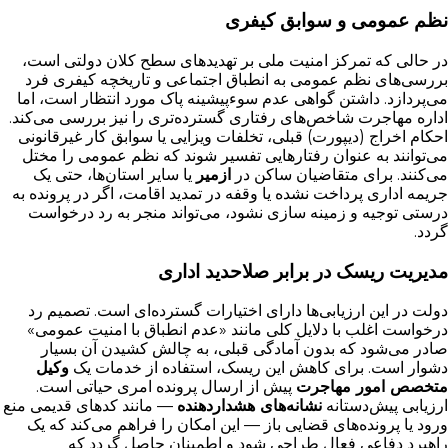
نظم عمومی و سوابق کیفری
در حالی که تمرکز امنیت ملی بر تهدیدهای سطح کلان دولتی است،
بررسی‌های نظم عمومی به انطباق اجتماعی و تاریخچه کیفری فرد
می‌پردازد. داشتن گواهی عدم سوءپیشینه پاک مورد انتظار است، اما
اداره مهاجرت شاخص‌های رفتاری گسترده‌تری را نیز بررسی می‌کند.
احکام اخراج (دیپورت) قبلی، تخلفات ویزایی یا سوابق کار غیرقانونی
می‌توانند به عنوان رفتارهایی تفسیر شوند که نظم عمومی را مختل
می‌کنند. برای متقاضیان ساکن در
ازمیر
یا سایر استان‌ها، حتی یک
جریمه اداری پرداخت نشده یا وقفه در تمدید اقامت، اگر در پرونده به
درستی توجیه و زمینه سازی نشود، می‌تواند منجر به رد درخواست
گردد.
مدیریت ریسک در برابر صلاحدید اداری
دولت در این ارزیابی‌ها دارای اختیارات گسترده‌ای است. تصمیم رد
درخواست اغلب با دلایل کلی مانند «عدم انطباق با امنیت عمومی»
صادر می‌شود که بدون آمادگی قبلی، به چالش کشیدن آن بسیار
دشوار است. برای کاهش این ریسک، استفاده از خدمات یک
وکیل
متخصص امور مهاجرت
پیش از ارسال پرونده امری حیاتی است.
ارزیابی پیش‌دستانه
نشانه‌های هشداردهنده
— مانند کدهای قدیمی منع
ورود یا پرونده‌های قضایی باز — این امکان را فراهم می‌کند که یک
راهبرد دفاعی فعال طراحی شود و اطمینان حاصل گردد که