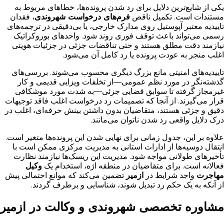
یکی از شایع‌ترین دلایل برای رد شدن پرونده‌ها، خطاهای مربوط به
مستندات است. تکمیل ناقص
فرم‌های درخواست شهروندی
، فقدان
تاییدیه معتبر آپوستیل روی مدارک خارجی، یا بی‌دقیقی در ترجمه‌های
رسمی می‌تواند باعث توقف فوری روند شود. واحدهای بوروکراتیک
نیازمند دقت مطلق هستند و حتی تناقضات جزئی در جزئیات هویتی
اغلب منجر به عودت پرونده یا رد کامل آن می‌شود.
تاییدیه‌های امنیتی مانع بزرگ دیگری محسوب می‌شوند. بررسی‌های
گذشته‌نگر در مورد نظم عمومی—از تخلفات ویزایی قدیمی و کار
غیرمجاز گرفته تا سوابق قضایی جزئی—به شدت مورد موشکافی
قرار می‌گیرند. از آنجا که تصمیمات رد درخواست اغلب فاقد توجیهات
دقیق و جزئی هستند، متقاضیان بدون داشتن بینش حرفه‌ای، اغلب در
درک دلایل واقعی رد شدن ناتوان می‌مانند.
علاوه بر این، جدول زمانی برای نهایی شدن این پرونده‌ها متغیر است.
انتقال دوسیه‌ها از ادارات استانی به مدیریت مرکزی ممکن است با
تأخیرهای طولانی مواجه شود. مدیریت این ریسک‌ها نیازمند نظارت
فعالانه است. برای متقاضیان در منطقه اژه، استخدام یک
وکیل
مهاجرت
واجد شرایط در
ازمیر
تضمین می‌کند که موانع احتمالی پیش
از آنکه به یک حکم رد تبدیل شوند، شناسایی و برطرف گردند.
مشاوره تخصصی شهروندی و وکالت در ازمیر