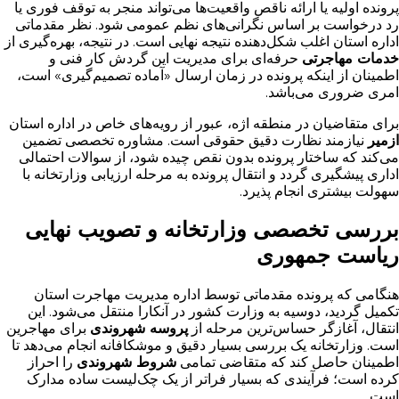
پرونده اولیه یا ارائه ناقص واقعیت‌ها می‌تواند منجر به توقف فوری یا
رد درخواست بر اساس نگرانی‌های نظم عمومی شود. نظر مقدماتی
اداره استان اغلب شکل‌دهنده نتیجه نهایی است. در نتیجه، بهره‌گیری از
خدمات مهاجرتی
حرفه‌ای برای مدیریت این گردش کار فنی و
اطمینان از اینکه پرونده در زمان ارسال «آماده تصمیم‌گیری» است،
امری ضروری می‌باشد.
برای متقاضیان در منطقه اژه، عبور از رویه‌های خاص در اداره استان
ازمیر
نیازمند نظارت دقیق حقوقی است. مشاوره تخصصی تضمین
می‌کند که ساختار پرونده بدون نقص چیده شود، از سوالات احتمالی
اداری پیشگیری گردد و انتقال پرونده به مرحله ارزیابی وزارتخانه با
سهولت بیشتری انجام پذیرد.
بررسی تخصصی وزارتخانه و تصویب نهایی
ریاست جمهوری
هنگامی که پرونده مقدماتی توسط اداره مدیریت مهاجرت استان
تکمیل گردید، دوسیه به وزارت کشور در آنکارا منتقل می‌شود. این
انتقال، آغازگر حساس‌ترین مرحله از
پروسه شهروندی
برای مهاجرین
است. وزارتخانه یک بررسی بسیار دقیق و موشکافانه انجام می‌دهد تا
اطمینان حاصل کند که متقاضی تمامی
شروط شهروندی
را احراز
کرده است؛ فرآیندی که بسیار فراتر از یک چک‌لیست ساده مدارک
است.