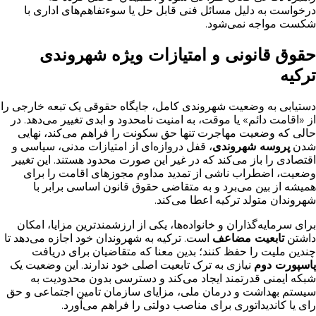
درخواست به دلیل مسائل فنی قابل حل یا سوءتفاهم‌های اداری با
شکست مواجه نمی‌شود.
حقوق قانونی و امتیازات ویژه شهروندی
ترکیه
دستیابی به وضعیت شهروندی کامل، جایگاه حقوقی یک تبعه خارجی را
از «اقامت دائم» یا موقت، به امنیت نامحدود و ابدی تغییر می‌دهد. در
حالی که وضعیت مهاجرت تنها حق سکونت را فراهم می‌کند، نهایی
شدن
پروسه شهروندی
، قفل دروازه‌ای از امتیازات مدنی، سیاسی و
اقتصادی را باز می‌کند که در غیر این صورت محدود هستند. این تغییر
وضعیت، اضطراب ناشی از تمدید مداوم مجوزهای اقامت را برای
همیشه از بین می‌برد و به متقاضی حقوق قانون اساسی برابر با
شهروندان متولد ترکیه اعطا می‌کند.
برای سرمایه‌گذاران و خانواده‌ها، یکی از ارزشمندترین مزایا، امکان
داشتن
تابعیت مضاعف
است. ترکیه به شهروندان خود اجازه می‌دهد تا
چندین ملیت را حفظ کنند؛ بدین معنا که متقاضیان برای دریافت
پاسپورت دوم
نیازی به ترک تابعیت اصلی خود ندارند. این وضعیت یک
شبکه ایمنی قدرتمند ایجاد می‌کند و دسترسی بدون محدودیت به
سیستم بهداشت و درمان ملی، مزایای سازمان تامین اجتماعی و حق
رای یا کاندیداتوری برای مناصب دولتی را فراهم می‌آورد.