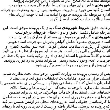
توسط مقامات ذی‌صلاح آغاز می‌شود. در این چارچوب،
پروسه
شهروندی
خاص برای مهاجرین توسط اداره کل مدیریت مهاجرت
استان کلید می‌خورد و مدیریت می‌شود. پس از تایید وضعیت مهاجرت،
اداره مربوطه یک پرونده جامع را آماده می‌کند تا جهت ارزیابی‌های
سطح بالا به وزارت کشور ارسال گردد.
رعایت دقیق
شروط شهروندی
سنگ بنای یک پرونده موفق است. این
مرحله شامل تکمیل دقیق و بدون خطای
فرم‌های درخواست
شهروندی
و گردآوری مجموعه‌ای مستند از مدارک پشتیبان است.
اسناد ضروری معمولاً شامل گواهی پذیرش مهاجرت، اسناد هویتی
دقیق، گزارش‌های سلامت معتبر، گواهی عدم سوءپیشینه کیفری و
اثبات توانایی مالی پایدار است. هر سند باید به‌روز، از نظر قانونی تایید
شده و کاملاً منطبق با استانداردهای اداری ترکیه باشد. تنها یک خطا در
فرمت یا عدم وجود تاییدیه رسمی می‌تواند منجر به رد فوری پرونده،
حتی پیش از رسیدن به مرحله تصمیم‌گیری شود.
پس از رسیدن پرونده به وزارت کشور، درخواست تحت نظارت شدید
امنیتی قرار می‌گیرد. مقامات یک تحقیقات دقیق انجام می‌دهند تا
اطمینان حاصل کنند که متقاضی هیچ‌گونه ریسکی برای نظم عمومی یا
امنیت ملی ندارد. با توجه به پیچیدگی این ارزیابی‌ها و ریسک بالای
خطاهای فنی، استفاده از
خدمات مهاجرتی
حرفه‌ای برای تضمین
نتیجه‌ای مطمئن ضروری است. برای متقاضیان در این منطقه، تعامل
با کارشناسان حقوقی آشنا به رویه‌های محلی در
ازمیر
تضمین می‌کند
که پرونده به درستی ساختار یافته و ریسک تأخیرهای رویه‌ای یا ردهای