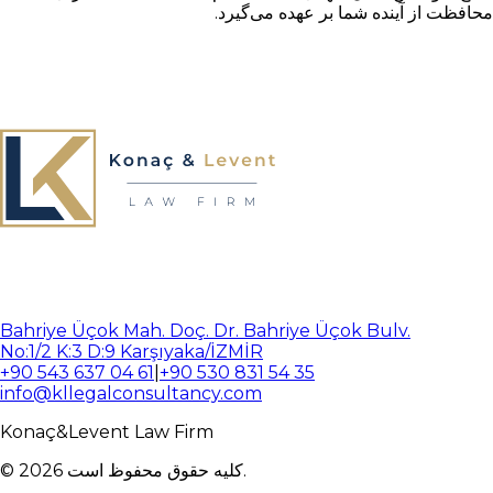
محافظت از آینده شما بر عهده می‌گیرد.
Bahriye Üçok Mah. Doç. Dr. Bahriye Üçok Bulv.
No:1/2 K:3 D:9 Karşıyaka/İZMİR
+90 543 637 04 61
|
+90 530 831 54 35
info@kllegalconsultancy.com
Konaç
&
Levent
Law Firm
کلیه حقوق محفوظ است.
2026
©