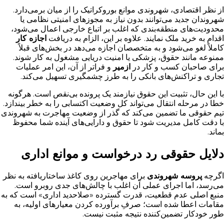
از نظر اقتصادی، شهروندی موانع بوروکراتیک را از میان برمی‌دارد.
شهروندان جدید می‌توانند بدون نیاز به مجوزهای امنیتی نظامی یا
محدودیت‌های منطقه‌بندی که اغلب بر اتباع خارجی اعمال می‌شود،
اقدام به خرید ملک نمایند. علاوه بر این، الزام به دریافت
اجازه کار
کاملاً لغو می‌شود و به متخصصان اجازه می‌دهد در بخش‌های قبلاً
ممنوعه مانند حقوق، پزشکی یا امنیت دریایی مشغول به کار شوند.
برای صاحبان کسب‌ و کار در
ازمیر
و فراتر از آن، این امر عملیات
تجاری و تراکنش‌های بانکی را به طرز چشمگیری تسهیل می‌کند.
با این حال، تثبیت این حقوق نیازمند یک پرونده بی‌نقص است. هرگونه
خطا در مرحله انتقال می‌تواند کل وضعیت اکتسابی را به خطر بیندازد.
تیم حقوقی ما تضمین می‌کند که گذر از وضعیت مهاجرت به شهروندی
با دقت کامل مدیریت شود تا حقوق و دارایی‌های آینده شما محفوظ
بماند.
دلایل حقوقی رد درخواست و موانع اداری
اگرچه
پروسه شهروندی
برای مهاجرین روی کاغذ ساختاریافته به نظر
می‌رسد، اما اجرای عملی آن اغلب با چالش‌های جدی روبرو است.
منبع اصلی عدم قطعیت، قدرت گسترده «صلاحدید اداری» است که به
مقامات اعطا شده است؛ صرفِ برآورده کردن معیارهای اولیه، به
طور خودکار تضمین‌کننده نتیجه مثبت نیست.