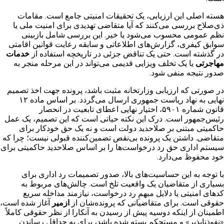
هسته اصلی این ارزیابی، یک تحقیقات امنیتی جامع است. مقامات
ذی‌صلاح بررسی می‌کنند که آیا متقاضی تهدیدی برای امنیت ملی یا
نظم عمومی محسوب می‌شود یا خیر. این بررسی شامل بازبینی
سوابق کیفری، گزارش‌های اطلاعاتی و سابقه رعایت قوانین اقامتی
در گذشته است. حتی یک تناقض جزئی در تاریخچه استفاده از
خدمات
مهاجرتی
یا یک تخلف ویزایی قدیمی می‌تواند در این مرحله منجر به
صدور نتیجه منفی شود.
در صورتی که ارزیابی وزارتخانه مثبت باشد، پرونده جهت اخذ تصمیم
نهایی به نهاد ریاست جمهوری ارسال می‌گردد. بر اساس ماده ۱۲
قانون شماره ۵۹۰۱، اختیار نهایی اعطای تابعیت در انحصار
رئیس‌جمهور است. درک این نکته حیاتی است که این تصمیم، یک عمل
حاکمیتی مبتنی بر صلاحدید دولت است و نه یک حق خودکار برای
متقاضی. داشتن یک پرونده بی‌نقص تضمین‌کننده قبولی نیست؛ چرا که
سیستم اداری حق رد درخواست‌ها را بر اساس صلاحدید حاکمیتی برای
خود محفوظ می‌دارد.
با توجه به این حساسیت‌های بالا، صدور تصمیمات رد اداری برای
بسیاری از متقاضیان یک واقعیت تلخ است. چالش‌های مربوط به
کدهای امنیتی یا دلایل مبهمِ رد درخواست، نیازمند مداخله سریع
حقوقی است. برای متقاضیانی که پرونده‌شان از
ازمیر
آغاز شده است،
اطمینان از اینکه دوسیه پیش از رسیدن به آنکارا از نظر حقوقی کاملاً
«نفوذناپذیر» و مستحکم بسته شده باشد، برای به حداقل رساندن