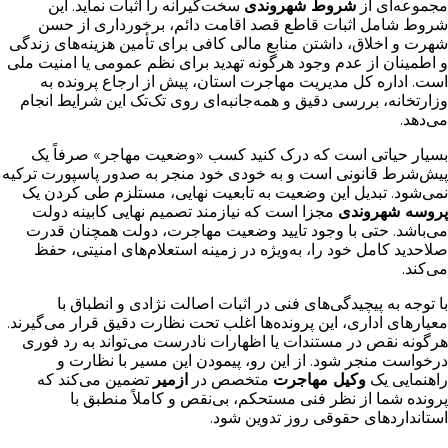
مجموعه‌ای از
شروط شهروندی
سخت‌گیرانه را اثبات نماید. این
شروط شامل اثبات قاطع قصد اقامت دائم، برخورداری از حسن
شهرت و اخلاق، داشتن منابع مالی کافی برای تأمین هزینه‌های زندگی
و اطمینان از عدم وجود هرگونه تهدید برای نظم عمومی یا امنیت ملی
است. اداره کل مدیریت مهاجرت استان، پیش از ارجاع پرونده به
وزارتخانه، بررسی دقیق و همه‌جانبه‌ای روی تک‌تک این شرایط انجام
می‌دهد.
بسیار حیاتی است که درک کنید کسب «وضعیت مهاجر» صرفاً یک
پیش‌شرط قانونی است و به خودی خود منجر به صدور پاسپورت ترکیه
نمی‌شود. تبدیل این وضعیت به تابعیت نهایی، مستلزم طی کردن یک
پروسه شهروندی
مجزا است که نیازمند تصمیم نهایی کابینه دولت
می‌باشد. حتی با وجود تایید وضعیت مهاجرت، دولت همچنان قدرت
صلاحدید کامل خود را، به‌ویژه در زمینه استعلام‌های امنیتی، حفظ
می‌کند.
با توجه به پیچیدگی‌های فنی در اثبات اصالت نژادی و انطباق با
معیارهای اداری، این پرونده‌ها اغلب تحت نظارت دقیق قرار می‌گیرند.
هرگونه نقص در مستندات یا اظهارات نادرست می‌تواند به رد فوری
درخواست منجر شود. از این رو، پیمودن این مسیر با نظارت و
راهنمایی یک
وکیل مهاجرت
متخصص در
ازمیر
تضمین می‌کند که
پرونده شما از نظر فنی مستحکم، بی‌نقص و کاملاً منطبق با
استانداردهای حقوقی روز تدوین شود.