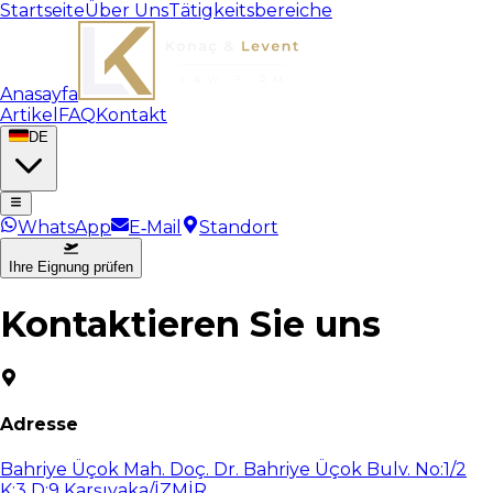
Startseite
Über Uns
Tätigkeitsbereiche
Anasayfa
Artikel
FAQ
Kontakt
DE
WhatsApp
E‑Mail
Standort
Ihre Eignung prüfen
Kontaktieren Sie uns
Adresse
Bahriye Üçok Mah. Doç. Dr. Bahriye Üçok Bulv. No:1/2
K:3 D:9 Karşıyaka/İZMİR