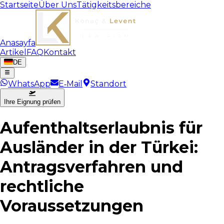
Startseite
Über Uns
Tätigkeitsbereiche
Anasayfa
Artikel
FAQ
Kontakt
DE
WhatsApp
E‑Mail
Standort
Ihre Eignung prüfen
Aufenthaltserlaubnis für
Ausländer in der Türkei:
Antragsverfahren und
rechtliche
Voraussetzungen