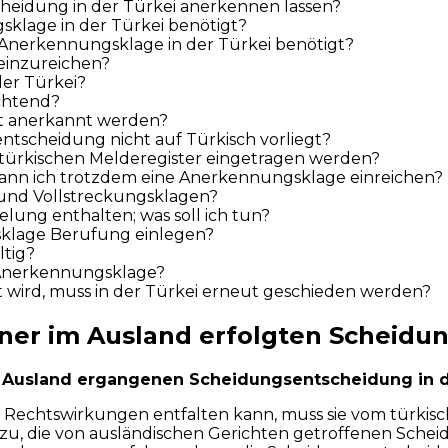
heidung in der Türkei anerkennen lassen?
klage in der Türkei benötigt?
er Anerkennungsklage in der Türkei benötigt?
 einzureichen?
er Türkei?
ichtend?
t anerkannt werden?
ntscheidung nicht auf Türkisch vorliegt?
ürkischen Melderegister eingetragen werden?
 kann ich trotzdem eine Anerkennungsklage einreichen?
 und Vollstreckungsklagen?
elung enthalten; was soll ich tun?
klage Berufung einlegen?
ltig?
 Anerkennungsklage?
 wird, muss in der Türkei erneut geschieden werden?
er im Ausland erfolgten Scheidung
 Ausland ergangenen Scheidungsentscheidung in d
ei Rechtswirkungen entfalten kann, muss sie vom türki
zu, die von ausländischen Gerichten getroffenen Sche