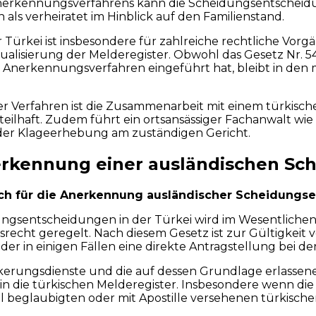
erkennungsverfahrens kann die Scheidungsentscheidung n
als verheiratet im Hinblick auf den Familienstand.
Türkei ist insbesondere für zahlreiche rechtliche Vorg
alisierung der Melderegister. Obwohl das Gesetz Nr. 5
 Anerkennungsverfahren eingeführt hat, bleibt in den 
er Verfahren ist die Zusammenarbeit mit einem türkisc
rteilhaft. Zudem führt ein ortsansässiger Fachanwalt w
der Klageerhebung am zuständigen Gericht.
erkennung einer ausländischen Sch
h für die Anerkennung ausländischer Scheidungse
gsentscheidungen in der Türkei wird im Wesentlichen d
nsrecht geregelt. Nach diesem Gesetz ist zur Gültigkei
r in einigen Fällen eine direkte Antragstellung bei de
lkerungsdienste und die auf dessen Grundlage erlasse
in die türkischen Melderegister. Insbesondere wenn di
ell beglaubigten oder mit Apostille versehenen türkische