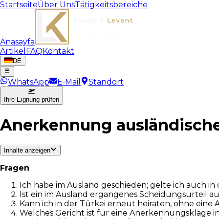
Startseite
Über Uns
Tätigkeitsbereiche
Anasayfa
Artikel
FAQ
Kontakt
DE
WhatsApp
E‑Mail
Standort
Ihre Eignung prüfen
Anerkennung ausländische
Inhalte anzeigen
Fragen
Ich habe im Ausland geschieden; gelte ich auch in 
Ist ein im Ausland ergangenes Scheidungsurteil au
Kann ich in der Türkei erneut heiraten, ohne ein
Welches Gericht ist für eine Anerkennungsklage i