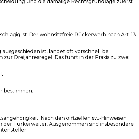
entscheidung und die damalige Rechtsgrundlage zuerst
hlägig ist. Der wohnsitzfreie Rückerwerb nach Art. 13
usgeschieden ist, landet oft vorschnell bei
ur Dreijahresregel. Das führt in der Praxis zu zwei
t.
her bestimmen.
tsangehörigkeit. Nach den offiziellen
-Hinweisen
NVI
 in der Türkei weiter. Ausgenommen sind insbesondere
mtenstellen.