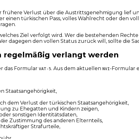
 der frühere Verlust über die Austrittsgenehmigung lief u
der einen türkischen Pass, volles Wahlrecht oder den vol
ragen.
welches Ziel verfolgt wird. Wer die bestehenden Rechte
 dagegen den vollen Status zurück will, sollte die Sac
n regelmäßig verlangt werden
er das Formular
. Aus dem aktuellen
-Formular 
VAT-5
NVI
en Staatsangehörigkeit,
h dem Verlust der türkischen Staatsangehörigkeit,
indung zu Ehegatten und Kindern zeigen,
er sonstigen Identitätsdaten,
die Zustimmung des anderen Elternteils,
tskräftiger Strafurteile,
bühr.