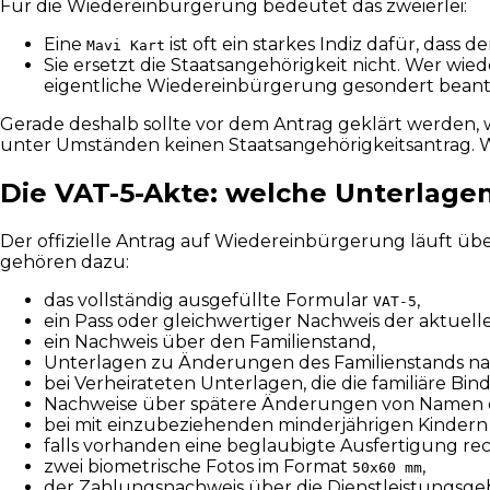
Für die Wiedereinbürgerung bedeutet das zweierlei:
Eine
ist oft ein starkes Indiz dafür, dass
Mavi Kart
Sie ersetzt die Staatsangehörigkeit nicht. Wer wie
eigentliche Wiedereinbürgerung gesondert beant
Gerade deshalb sollte vor dem Antrag geklärt werden, 
unter Umständen keinen Staatsangehörigkeitsantrag. Wer
Die VAT-5-Akte: welche Unterlage
Der offizielle Antrag auf Wiedereinbürgerung läuft üb
gehören dazu:
das vollständig ausgefüllte Formular
,
VAT-5
ein Pass oder gleichwertiger Nachweis der aktuell
ein Nachweis über den Familienstand,
Unterlagen zu Änderungen des Familienstands nac
bei Verheirateten Unterlagen, die die familiäre B
Nachweise über spätere Änderungen von Namen od
bei mit einzubeziehenden minderjährigen Kindern 
falls vorhanden eine beglaubigte Ausfertigung rech
zwei biometrische Fotos im Format
,
50x60 mm
der Zahlungsnachweis über die Dienstleistungsge