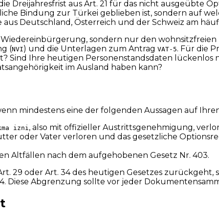
 die Dreijahresfrist aus Art. 21 für das nicht ausgeübte 
sönliche Bindung zur Türkei geblieben ist, sondern auf 
 aus Deutschland, Österreich und der Schweiz am häufi
er Wiedereinbürgerung, sondern nur den wohnsitzfreien 
g (
) und die Unterlagen zum Antrag
. Für die P
NVI
VAT-5
iert? Sind Ihre heutigen Personenstandsdaten lückenlo
atsangehörigkeit im Ausland haben kann?
enn mindestens eine der folgenden Aussagen auf Ihren F
, also mit offizieller Austrittsgenehmigung, verlo
kma izni
tter oder Vater verloren und das gesetzliche Optionsrech
n Altfällen nach dem aufgehobenen Gesetz Nr. 403.
rt. 29 oder Art. 34 des heutigen Gesetzes zurückgeht, s
 14. Diese Abgrenzung sollte vor jeder Dokumentensam
t