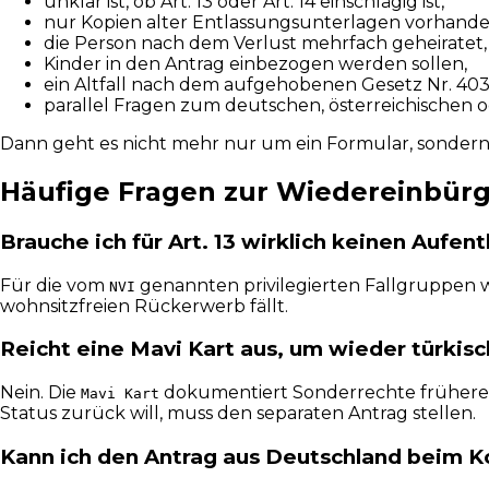
unklar ist, ob Art. 13 oder Art. 14 einschlägig ist,
nur Kopien alter Entlassungsunterlagen vorhanden
die Person nach dem Verlust mehrfach geheiratet,
Kinder in den Antrag einbezogen werden sollen,
ein Altfall nach dem aufgehobenen Gesetz Nr. 403 
parallel Fragen zum deutschen, österreichischen 
Dann geht es nicht mehr nur um ein Formular, sondern 
Häufige Fragen zur Wiedereinbür
Brauche ich für Art. 13 wirklich keinen Aufent
Für die vom
genannten privilegierten Fallgruppen wir
NVI
wohnsitzfreien Rückerwerb fällt.
Reicht eine Mavi Kart aus, um wieder türkisc
Nein. Die
dokumentiert Sonderrechte früherer 
Mavi Kart
Status zurück will, muss den separaten Antrag stellen.
Kann ich den Antrag aus Deutschland beim 