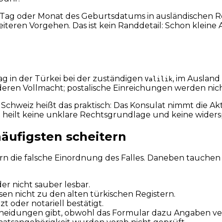
n Tag oder Monat des Geburtsdatums in ausländischen R
teren Vorgehen. Das ist kein Randdetail: Schon klein
ag in der Türkei bei der zuständigen
, im Ausland
Valilik
onderen Vollmacht; postalische Einreichungen werden n
Schweiz heißt das praktisch: Das Konsulat nimmt die Akt
e heilt keine unklare Rechtsgrundlage und keine wider
äufigsten scheitern
ndern die falsche Einordnung des Falles. Daneben tauche
er nicht sauber lesbar.
n nicht zu den alten türkischen Registern.
 oder notariell bestätigt.
tscheidungen gibt, obwohl das Formular dazu Angaben ve