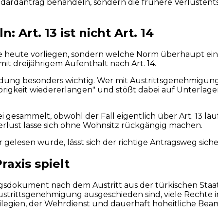
 Standardantrag behandeln, sondern die frühere Verlust
 Art. 13 ist nicht Art. 14
e heute vorliegen, sondern welche Norm überhaupt einsc
it dreijährigem Aufenthalt nach Art. 14.
idung besonders wichtig. Wer mit Austrittsgenehmigung a
igkeit wiedererlangen" und stößt dabei auf Unterlagen z
gesammelt, obwohl der Fall eigentlich über Art. 13 läuf
lust lasse sich ohne Wohnsitz rückgängig machen.
er gelesen wurde, lässt sich der richtige Antragsweg sic
raxis spielt
ltagsdokument nach dem Austritt aus der türkischen Staa
Austrittsgenehmigung ausgeschieden sind, viele Rechte
ivilegien, der Wehrdienst und dauerhaft hoheitliche Bea