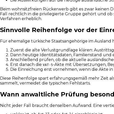
Die Auswirkungen auf die heutige ausländische St
Beim wohnsitzfreien Rückerwerb gibt es zwar keinen Dre
Fall rechtlich in die privilegierte Gruppe gehört und 
Verfahren erheblich.
Sinnvolle Reihenfolge vor der Ein
Für ehemalige türkische Staatsangehörige im Ausland h
Zuerst die alte Verlustgrundlage klären: Austritt
Dann heutige Identitätsdaten, Familienstand und
Anschließend prüfen, ob die aktuelle ausländisch
Erst danach die
-Akte mit Übersetzungen, Be
VAT-5
Die Einreichung erst vornehmen, wenn die Akte in s
Diese Reihenfolge spart erfahrungsgemäß mehr Zeit al
sammelt, vermeidet die typischen Fehlstarts.
Wann anwaltliche Prüfung besonder
Nicht jeder Fall braucht denselben Aufwand. Eine vertie