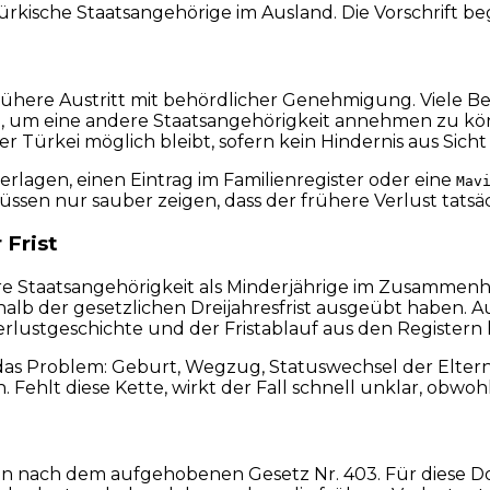
türkische Staatsangehörige im Ausland. Die Vorschrift b
frühere Austritt mit behördlicher Genehmigung. Viele Be
 um eine andere Staatsangehörigkeit annehmen zu kön
Türkei möglich bleibt, sofern kein Hindernis aus Sicht 
erlagen, einen Eintrag im Familienregister oder eine
Mav
üssen nur sauber zeigen, dass der frühere Verlust tats
 Frist
 ihre Staatsangehörigkeit als Minderjährige im Zusammen
erhalb der gesetzlichen Dreijahresfrist ausgeübt haben.
Verlustgeschichte und der Fristablauf aus den Registern 
ft das Problem: Geburt, Wegzug, Statuswechsel der Elte
 diese Kette, wirkt der Fall schnell unklar, obwohl er 
n nach dem aufgehobenen Gesetz Nr. 403. Für diese Dos