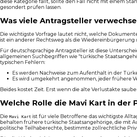
diese Kategorie fällt, sollte den Fall nicht mit einem
gesondert prüfen lassen.
Was viele Antragsteller verwechseln:
Die wichtigste Vorfrage lautet nicht, welche Dokument
ist ein anderer Rechtsweg als die Wiedereinbürgerung m
Für deutschsprachige Antragsteller ist diese Untersche
allgemeinen Suchbegriffen wie "türkische Staatsangehör
typischen Fehlern:
Es werden Nachweise zum Aufenthalt in der Türkei 
Es wird umgekehrt angenommen, jeder frühere Ver
Beides kostet Zeit. Erst wenn die alte Verlustakte saub
Welche Rolle die Mavi Kart in der P
Die
ist für viele Betroffene das wichtigste Al
Mavi Kart
behalten frühere türkische Staatsangehörige, die mit 
politische Teilhaberechte, bestimmte zollrechtliche Pr