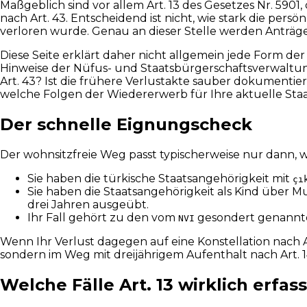
Maßgeblich sind vor allem Art. 13 des Gesetzes Nr. 5901,
nach Art. 43. Entscheidend ist nicht, wie stark die per
verloren wurde. Genau an dieser Stelle werden Anträge
Diese Seite erklärt daher nicht allgemein jede Form d
Hinweise der Nüfus- und Staatsbürgerschaftsverwaltun
Art. 43? Ist die frühere Verlustakte sauber dokument
welche Folgen der Wiedererwerb für Ihre aktuelle Sta
Der schnelle Eignungscheck
Der wohnsitzfreie Weg passt typischerweise nur dann, w
Sie haben die türkische Staatsangehörigkeit mit
çı
Sie haben die Staatsangehörigkeit als Kind über Mu
drei Jahren ausgeübt.
Ihr Fall gehört zu den vom
gesondert genannte
NVI
Wenn Ihr Verlust dagegen auf eine Konstellation nach A
sondern im Weg mit dreijährigem Aufenthalt nach Art.
Welche Fälle Art. 13 wirklich erfass