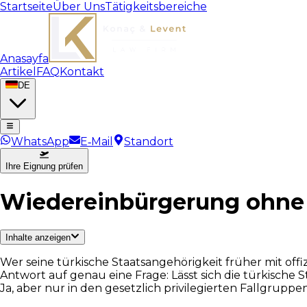
Startseite
Über Uns
Tätigkeitsbereiche
Anasayfa
Artikel
FAQ
Kontakt
DE
WhatsApp
E‑Mail
Standort
Ihre Eignung prüfen
Wiedereinbürgerung ohne
Inhalte anzeigen
Wer seine türkische Staatsangehörigkeit früher mit of
Antwort auf genau eine Frage: Lässt sich die türkische 
Ja, aber nur in den gesetzlich privilegierten Fallgrupp