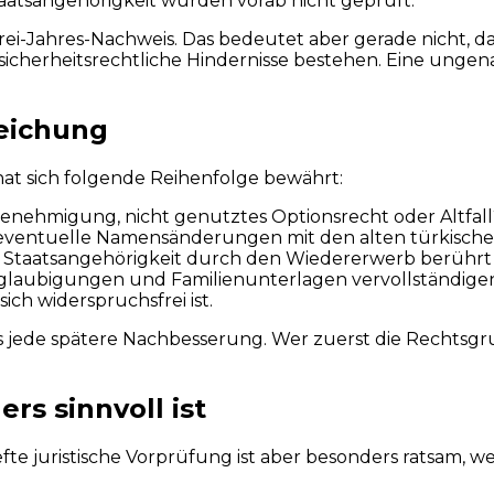
aatsangehörigkeit wurden vorab nicht geprüft.
i-Jahres-Nachweis. Das bedeutet aber gerade nicht, das
ob sicherheitsrechtliche Hindernisse bestehen. Eine ung
reichung
at sich folgende Reihenfolge bewährt:
sgenehmigung, nicht genutztes Optionsrecht oder Altfall
 eventuelle Namensänderungen mit den alten türkische
e Staatsangehörigkeit durch den Wiedererwerb berührt 
glaubigungen und Familienunterlagen vervollständige
ich widerspruchsfrei ist.
s jede spätere Nachbesserung. Wer zuerst die Rechtsg
s sinnvoll ist
fte juristische Vorprüfung ist aber besonders ratsam, w