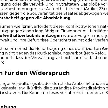
gung oder die Verwicklung in Straftaten. Das bloße Vorl
tzbestimmungen zur Aufenthaltsfreiheit (Artikel 23) un
sen gegen die Souveränität des Staates abgewogen wer
htsbehelf gegen die Abschiebung
.
sräumen wie
Izmir
, erfordert dieser Konflikt zwischen 
ügung gegen einen langjährigen Einwohner mit familiäre
ufenthaltserlaubnis entzogen
wurde. Folglich muss j
rwaltung ihre Befugnisse überschritten hat oder Verfah
tsnormen ist die Beauftragung eines qualifizierten
An
dung nicht gegen das Rückschiebungsverbot (Non-Refoul
arantiert, dass der Verwaltungsakt nicht nur auf faktis
rd.
en für den Widerspruch
renger Verwaltungsakt, der durch die Artikel 54 und 55
t keinesfalls willkürlich; die zuständige Provinzdirekti
de
stützen. Die Kenntnis dieses Verfahrens ist der erste
weisung