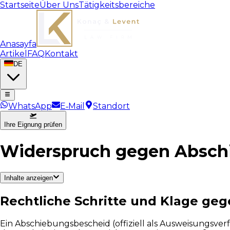
Startseite
Über Uns
Tätigkeitsbereiche
Anasayfa
Artikel
FAQ
Kontakt
DE
WhatsApp
E‑Mail
Standort
Ihre Eignung prüfen
Widerspruch gegen Abschi
Inhalte anzeigen
Rechtliche Schritte und Klage geg
Ein Abschiebungsbescheid (offiziell als Ausweisungsv