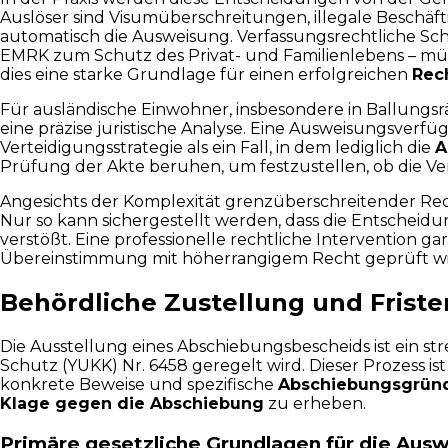
Auslöser sind Visumüberschreitungen, illegale Beschäfti
automatisch die Ausweisung. Verfassungsrechtliche Schu
EMRK zum Schutz des Privat- und Familienlebens – müs
dies eine starke Grundlage für einen erfolgreichen
Rec
Für ausländische Einwohner, insbesondere in Ballung
eine präzise juristische Analyse. Eine Ausweisungsverf
Verteidigungsstrategie als ein Fall, in dem lediglich die
A
Prüfung der Akte beruhen, um festzustellen, ob die Ve
Angesichts der Komplexität grenzüberschreitender Rech
Nur so kann sichergestellt werden, dass die Entschei
verstößt. Eine professionelle rechtliche Intervention g
Übereinstimmung mit höherrangigem Recht geprüft wi
Behördliche Zustellung und Frist
Die Ausstellung eines Abschiebungsbescheids ist ein st
Schutz (YUKK) Nr. 6458 geregelt wird. Dieser Prozess is
konkrete Beweise und spezifische
Abschiebungsgrün
Klage gegen die Abschiebung
zu erheben.
Primäre gesetzliche Grundlagen für die Aus