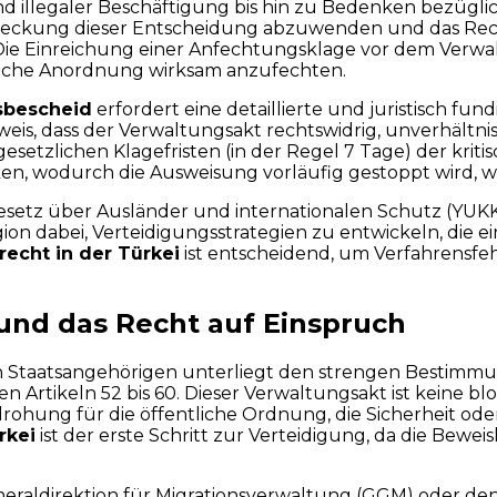
d illegaler Beschäftigung bis hin zu Bedenken bezüglic
treckung dieser Entscheidung abzuwenden und das Recht
ie Einreichung einer Anfechtungsklage vor dem Verwalt
iche Anordnung wirksam anzufechten.
sbescheid
erfordert eine detaillierte und juristisch
weis, dass der Verwaltungsakt rechtswidrig, unverhält
esetzlichen Klagefristen (in der Regel 7 Tage) der kritis
en, wodurch die Ausweisung vorläufig gestoppt wird, wä
etz über Ausländer und internationalen Schutz (YUKK) is
n dabei, Verteidigungsstrategien zu entwickeln, die ei
recht in der Türkei
ist entscheidend, um Verfahrensfe
und das Recht auf Einspruch
n Staatsangehörigen unterliegt den strengen Bestimm
en Artikeln 52 bis 60. Dieser Verwaltungsakt ist keine 
rohung für die öffentliche Ordnung, die Sicherheit ode
rkei
ist der erste Schritt zur Verteidigung, da die Bewe
neraldirektion für Migrationsverwaltung (GGM) oder de