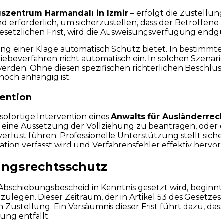
szentrum Harmandalı in Izmir
– erfolgt die Zustellun
rforderlich, um sicherzustellen, dass der Betroffene d
esetzlichen Frist, wird die Ausweisungsverfügung endgü
chung einer Klage automatisch Schutz bietet. In bestimmt
chiebeverfahren nicht automatisch ein. In solchen Szena
werden. Ohne diesen spezifischen richterlichen Beschl
noch anhängig ist.
vention
sofortige Intervention eines
Anwalts für Ausländerrech
ch eine Aussetzung der Vollziehung zu beantragen, od
rlust führen. Professionelle Unterstützung stellt siche
tation verfasst wird und Verfahrensfehler effektiv her
ungsrechtsschutz
bschiebungsbescheid in Kenntnis gesetzt wird, beginnt 
zulegen. Dieser Zeitraum, der in Artikel 53 des Gesetz
en Zustellung. Ein Versäumnis dieser Frist führt dazu, d
ung entfällt.