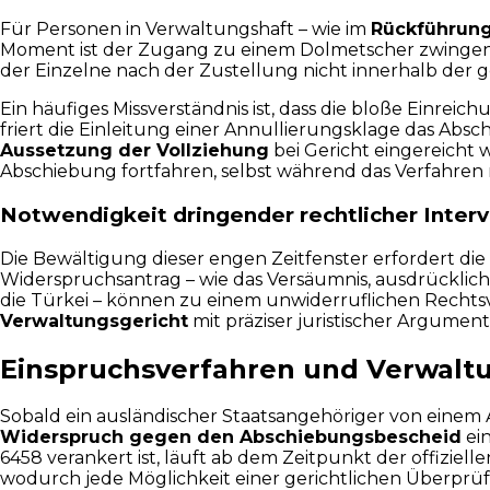
Für Personen in Verwaltungshaft – wie im
Rückführung
Moment ist der Zugang zu einem Dolmetscher zwingend e
der Einzelne nach der Zustellung nicht innerhalb der g
Ein häufiges Missverständnis ist, dass die bloße Einrei
friert die Einleitung einer Annullierungsklage das Abs
Aussetzung der Vollziehung
bei Gericht eingereicht 
Abschiebung fortfahren, selbst während das Verfahren 
Notwendigkeit dringender rechtlicher Inter
Die Bewältigung dieser engen Zeitfenster erfordert die 
Widerspruchsantrag – wie das Versäumnis, ausdrückli
die Türkei – können zu einem unwiderruflichen Rechtsve
Verwaltungsgericht
mit präziser juristischer Argumen
Einspruchsverfahren und Verwalt
Sobald ein ausländischer Staatsangehöriger von einem A
Widerspruch gegen den Abschiebungsbescheid
ein
6458 verankert ist, läuft ab dem Zeitpunkt der offiziell
wodurch jede Möglichkeit einer gerichtlichen Überprüf