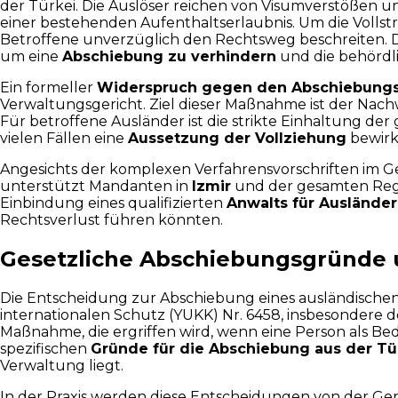
der Türkei. Die Auslöser reichen von Visumverstößen un
einer bestehenden Aufenthaltserlaubnis. Um die Volls
Betroffene unverzüglich den Rechtsweg beschreiten. D
um eine
Abschiebung zu verhindern
und die behördl
Ein formeller
Widerspruch gegen den Abschiebung
Verwaltungsgericht. Ziel dieser Maßnahme ist der Nach
Für betroffene Ausländer ist die strikte Einhaltung der g
vielen Fällen eine
Aussetzung der Vollziehung
bewirk
Angesichts der komplexen Verfahrensvorschriften im Ges
unterstützt Mandanten in
Izmir
und der gesamten Regio
Einbindung eines qualifizierten
Anwalts für Ausländer
Rechtsverlust führen könnten.
Gesetzliche Abschiebungsgründe 
Die Entscheidung zur Abschiebung eines ausländische
internationalen Schutz (YUKK) Nr. 6458, insbesondere d
Maßnahme, die ergriffen wird, wenn eine Person als Bed
spezifischen
Gründe für die Abschiebung aus der Tü
Verwaltung liegt.
In der Praxis werden diese Entscheidungen von der Ge