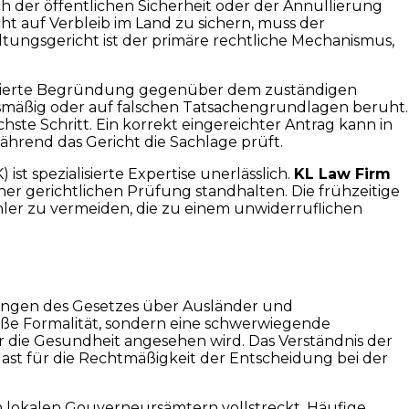
h der öffentlichen Sicherheit oder der Annullierung
 auf Verbleib im Land zu sichern, muss der
ungsgericht ist der primäre rechtliche Mechanismus,
 fundierte Begründung gegenüber dem zuständigen
nismäßig oder auf falschen Tatsachengrundlagen beruht.
chste Schritt. Ein korrekt eingereichter Antrag kann in
hrend das Gericht die Sachlage prüft.
t spezialisierte Expertise unerlässlich.
KL Law Firm
ner gerichtlichen Prüfung standhalten. Die frühzeitige
hler zu vermeiden, die zu einem unwiderruflichen
ungen des Gesetzes über Ausländer und
bloße Formalität, sondern eine schwerwiegende
r die Gesundheit angesehen wird. Das Verständnis der
islast für die Rechtmäßigkeit der Entscheidung bei der
n lokalen Gouverneursämtern vollstreckt. Häufige