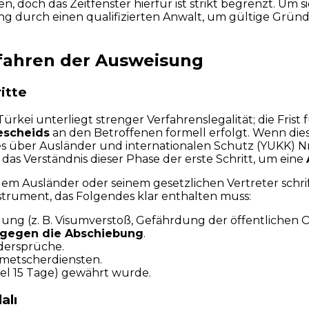
och das Zeitfenster hierfür ist strikt begrenzt. Um si
fung durch einen qualifizierten Anwalt, um gültige Grün
rfahren der Ausweisung
itte
ürkei unterliegt strenger Verfahrenslegalität; die Fri
escheids
an den Betroffenen formell erfolgt. Wenn die
es über Ausländer und internationalen Schutz (YUKK) Nr
das Verständnis dieser Phase der erste Schritt, um eine
m Ausländer oder seinem gesetzlichen Vertreter schrift
trument, das Folgendes klar enthalten muss:
ung (z. B. Visumverstoß, Gefährdung der öffentlichen 
 gegen die Abschiebung
.
dersprüche.
metscherdiensten.
gel 15 Tage) gewährt wurde.
alı