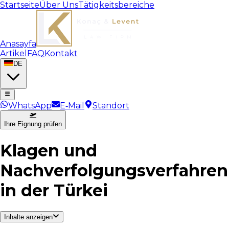
Startseite
Über Uns
Tätigkeitsbereiche
Anasayfa
Artikel
FAQ
Kontakt
DE
WhatsApp
E‑Mail
Standort
Ihre Eignung prüfen
Klagen und
Nachverfolgungsverfahren
in der Türkei
Inhalte anzeigen