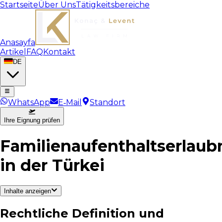
Startseite
Über Uns
Tätigkeitsbereiche
Anasayfa
Artikel
FAQ
Kontakt
DE
WhatsApp
E‑Mail
Standort
Ihre Eignung prüfen
Familienaufenthaltserlaub
in der Türkei
Inhalte anzeigen
Rechtliche Definition und