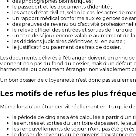
des photographies biométriques ;
le passeport et les documents d'identité ;
les actes d'état civil et, selon le cas, les actes de ma
un rapport médical conforme aux exigences de san
des preuves de revenu ou d'activité professionnelle
le relevé officiel des entrées et sorties de Turquie ;
un titre de séjour encore valable au moment de l
les décisions judiciaires définitives, s'il en existe ;
le justificatif du paiement des frais de dossier.
Les documents délivrés à l'étranger doivent en princip
viennent non pas du fond du dossier, mais d'un défaut 
harmonisée, ou document étranger non valablement cer
Un bon dossier de citoyenneté n'est donc pas seulement "
Les motifs de refus les plus fréqu
Même lorsqu'un étranger vit réellement en Turquie depui
la période de cinq ans a été calculée à partir d'un 
les entrées et sorties du territoire dépassent le seuil
les renouvellements de séjour n'ont pas été gérés 
le dossier de revenus ou de moyens d'existence n'e