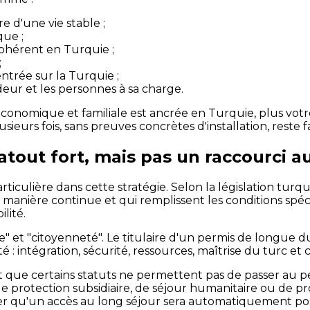
re d'une vie stable ;
que ;
ohérent en Turquie ;
;
ntrée sur la Turquie ;
eur et les personnes à sa charge.
 économique et familiale est ancrée en Turquie, plus votre
eurs fois, sans preuves concrètes d'installation, reste 
atout fort, mais pas un raccourci 
iculière dans cette stratégie. Selon la législation turq
nière continue et qui remplissent les conditions spécifiq
lité.
ire" et "citoyenneté". Le titulaire d'un permis de longue
é : intégration, sécurité, ressources, maîtrise du turc e
t que certains statuts ne permettent pas de passer au
e protection subsidiaire, de séjour humanitaire ou de pro
er qu'un accès au long séjour sera automatiquement pos