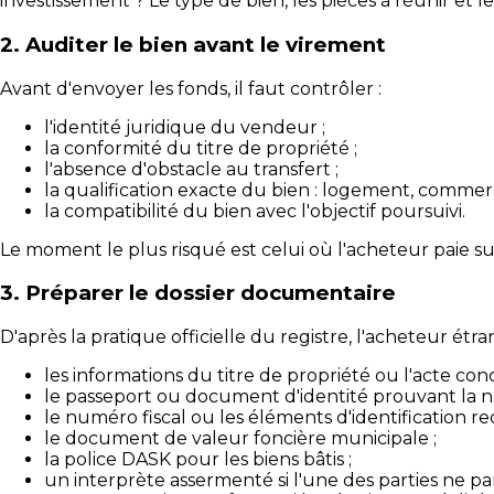
investissement ? Le type de bien, les pièces à réunir et l
2. Auditer le bien avant le virement
Avant d'envoyer les fonds, il faut contrôler :
l'identité juridique du vendeur ;
la conformité du titre de propriété ;
l'absence d'obstacle au transfert ;
la qualification exacte du bien : logement, commerce
la compatibilité du bien avec l'objectif poursuivi.
Le moment le plus risqué est celui où l'acheteur paie su
3. Préparer le dossier documentaire
D'après la pratique officielle du registre, l'acheteur ét
les informations du titre de propriété ou l'acte con
le passeport ou document d'identité prouvant la nat
le numéro fiscal ou les éléments d'identification req
le document de valeur foncière municipale ;
la police DASK pour les biens bâtis ;
un interprète assermenté si l'une des parties ne par