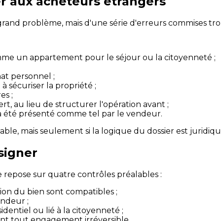
er aux acheteurs étrangers
 grand problème, mais d'une série d'erreurs commises tro
mme un appartement pour le séjour ou la citoyenneté ;
at personnel ;
à sécuriser la propriété ;
es ;
rt, au lieu de structurer l'opération avant ;
éjà été présenté comme tel par le vendeur.
ble, mais seulement si la logique du dossier est juridiq
signer
repose sur quatre contrôles préalables :
sation du bien sont compatibles ;
endeur ;
sidentiel ou lié à la citoyenneté ;
vant tout engagement irréversible.