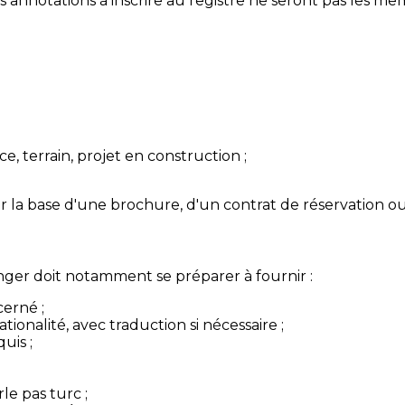
es annotations à inscrire au registre ne seront pas les mê
, terrain, projet en construction ;
r la base d'une brochure, d'un contrat de réservation ou
ranger doit notamment se préparer à fournir :
cerné ;
ionalité, avec traduction si nécessaire ;
uis ;
le pas turc ;