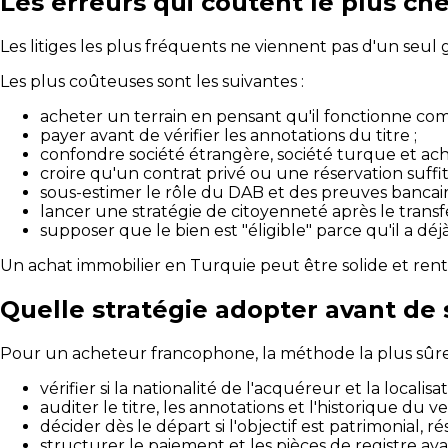
Les erreurs qui coûtent le plus ch
Les litiges les plus fréquents ne viennent pas d'un seul
Les plus coûteuses sont les suivantes :
acheter un terrain en pensant qu'il fonctionne co
payer avant de vérifier les annotations du titre ;
confondre société étrangère, société turque et ach
croire qu'un contrat privé ou une réservation suffit 
sous-estimer le rôle du DAB et des preuves bancair
lancer une stratégie de citoyenneté après le transfe
supposer que le bien est "éligible" parce qu'il a d
Un achat immobilier en Turquie peut être solide et renta
Quelle stratégie adopter avant de 
Pour un acheteur francophone, la méthode la plus sûre 
vérifier si la nationalité de l'acquéreur et la locali
auditer le titre, les annotations et l'historique du v
décider dès le départ si l'objectif est patrimonial, ré
structurer le paiement et les pièces de registre a