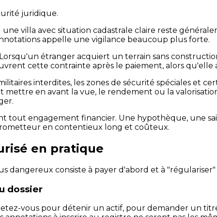
urité juridique.
e villa avec situation cadastrale claire reste généralemen
annotations appelle une vigilance beaucoup plus forte.
s. Lorsqu'un étranger acquiert un terrain sans construct
ent cette contrainte après le paiement, alors qu'elle au
litaires interdites, les zones de sécurité spéciales et ce
mettre en avant la vue, le rendement ou la valorisation f
ger.
ant tout engagement financier. Une hypothèque, une sais
prometteur en contentieux long et coûteux.
risé en pratique
lus dangereux consiste à payer d'abord et à "régulariser"
du dossier
 Achetez-vous pour détenir un actif, pour demander un ti