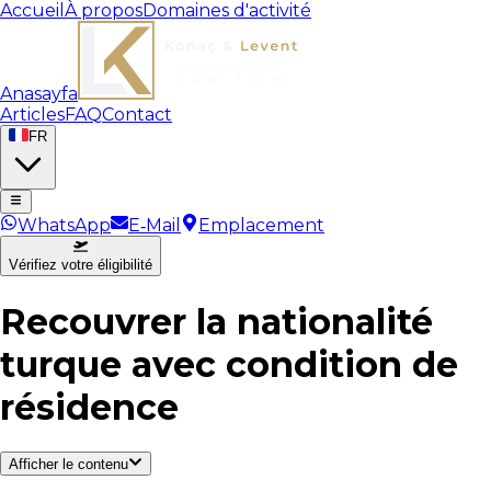
Accueil
À propos
Domaines d'activité
Anasayfa
Articles
FAQ
Contact
FR
WhatsApp
E‑Mail
Emplacement
Vérifiez votre éligibilité
Recouvrer la nationalité
turque avec condition de
résidence
Afficher le contenu