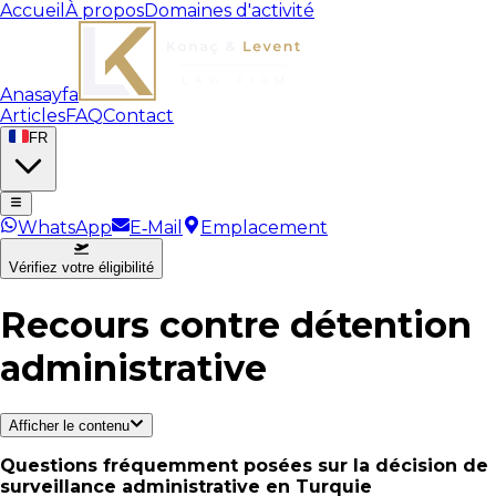
Accueil
À propos
Domaines d'activité
Anasayfa
Articles
FAQ
Contact
FR
WhatsApp
E‑Mail
Emplacement
Vérifiez votre éligibilité
Recours contre détention
administrative
Afficher le contenu
Questions fréquemment posées sur la décision de
surveillance administrative en Turquie