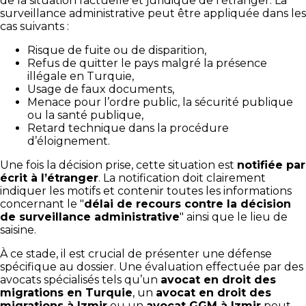
de la situation factuelle et juridique de l’étranger. La
surveillance administrative peut être appliquée dans les
cas suivants :
Risque de fuite ou de disparition,
Refus de quitter le pays malgré la présence
illégale en Turquie,
Usage de faux documents,
Menace pour l’ordre public, la sécurité publique
ou la santé publique,
Retard technique dans la procédure
d’éloignement.
Une fois la décision prise, cette situation est
notifiée par
écrit à l’étranger
. La notification doit clairement
indiquer les motifs et contenir toutes les informations
concernant le "
délai de recours contre la décision
de surveillance administrative
" ainsi que le lieu de
saisine.
À ce stade, il est crucial de présenter une défense
spécifique au dossier. Une évaluation effectuée par des
avocats spécialisés tels qu’un
avocat en droit des
migrations en Turquie
, un
avocat en droit des
migrations à Izmir
ou un
avocat GGM à Izmir
peut