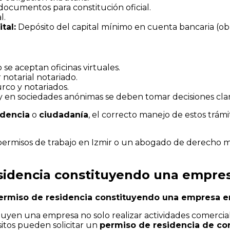
ocumentos para constitución oficial.
l.
tal:
Depósito del capital mínimo en cuenta bancaria (obl
 se aceptan oficinas virtuales.
notarial notariado.
rco y notariados.
y en sociedades anónimas se deben tomar decisiones clar
idencia
o
ciudadanía
, el correcto manejo de estos trám
ermisos de trabajo en Izmir o un abogado de derecho mig
esidencia constituyendo una empre
ermiso de residencia constituyendo una empresa e
tituyen una empresa no solo realizar actividades comerci
tos pueden solicitar un
permiso de residencia de co