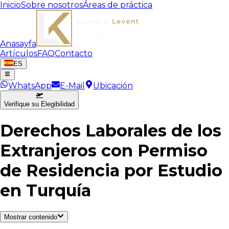
Inicio
Sobre nosotros
Áreas de práctica
Anasayfa
Artículos
FAQ
Contacto
ES
WhatsApp
E-Mail
Ubicación
Verifique su Elegibilidad
Derechos Laborales de los
Extranjeros con Permiso
de Residencia por Estudio
en Turquía
Mostrar contenido