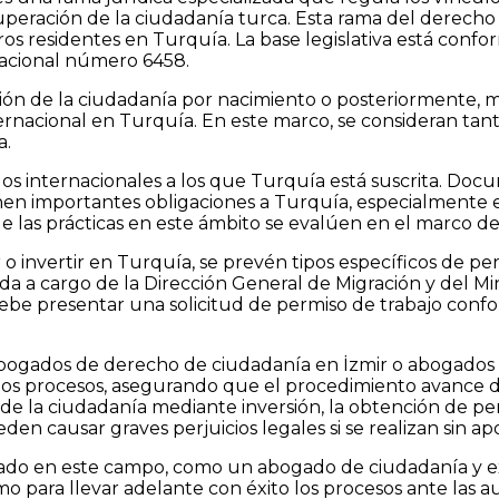
uperación de la ciudadanía turca. Esta rama del derecho e
eros residentes en Turquía. La base legislativa está con
nacional número 6458.
ión de la ciudadanía por nacimiento o posteriormente, m
ternacional en Turquía. En este marco, se consideran tant
a.
dos internacionales a los que Turquía está suscrita. Do
en importantes obligaciones a Turquía, especialmente en
las prácticas en este ámbito se evalúen en el marco d
ar o invertir en Turquía, se prevén tipos específicos de p
a a cargo de la Dirección General de Migración y del Min
ebe presentar una solicitud de permiso de trabajo con
ogados de derecho de ciudadanía en İzmir o abogados e
stos procesos, asegurando que el procedimiento avance d
de la ciudadanía mediante inversión, la obtención de per
en causar graves perjuicios legales si se realizan sin ap
zado en este campo, como un abogado de ciudadanía y ex
 para llevar adelante con éxito los procesos ante las au