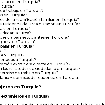
 duración en Turquía?
a turca?
 de trabajo en Turquía?
ros en Turquía?
o de la reunificación familiar en Turquía?
de residencia de larga duración en Turquía?
bajo en Turquía?
ciudadanía turca?
sidencia para estudiantes en Turquía?
urquesa en Turquía?
abajar en Turquía?
uía?
a en Turquía?
portados a Turquía?
nversión extranjera directa en Turquía?
 las solicitudes de ciudadanía en Turquía?
e permiso de trabajo en Turquía?
anía y permisos de residencia en Turquía?
njeros en Turquía?
 extranjeros en Turquía?
es una rama jurídica especializada que regula los vínculo