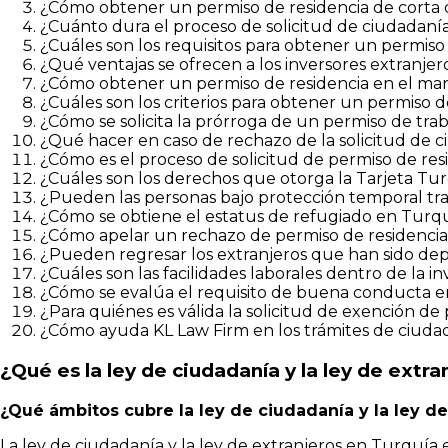
¿Cómo obtener un permiso de residencia de corta
¿Cuánto dura el proceso de solicitud de ciudadaní
¿Cuáles son los requisitos para obtener un permiso
¿Qué ventajas se ofrecen a los inversores extranje
¿Cómo obtener un permiso de residencia en el marc
¿Cuáles son los criterios para obtener un permiso 
¿Cómo se solicita la prórroga de un permiso de tra
¿Qué hacer en caso de rechazo de la solicitud de 
¿Cómo es el proceso de solicitud de permiso de re
¿Cuáles son los derechos que otorga la Tarjeta T
¿Pueden las personas bajo protección temporal tr
¿Cómo se obtiene el estatus de refugiado en Turq
¿Cómo apelar un rechazo de permiso de residenci
¿Pueden regresar los extranjeros que han sido de
¿Cuáles son las facilidades laborales dentro de la i
¿Cómo se evalúa el requisito de buena conducta en
¿Para quiénes es válida la solicitud de exención d
¿Cómo ayuda KL Law Firm en los trámites de ciudad
¿Qué es la ley de ciudadanía y la ley de extra
¿Qué ámbitos cubre la ley de ciudadanía y la ley de
La ley de ciudadanía y la ley de extranjeros en Turquía 