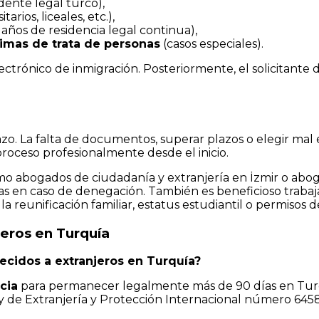
ente legal turco),
tarios, liceales, etc.),
 años de residencia legal continua),
timas de trata de personas
(casos especiales).
lectrónico de inmigración. Posteriormente, el solicitante
o. La falta de documentos, superar plazos o elegir mal e
proceso profesionalmente desde el inicio.
mo abogados de ciudadanía y extranjería en İzmir o abog
pidas en caso de denegación. También es beneficioso tra
a reunificación familiar, estatus estudiantil o permisos d
jeros en Turquía
recidos a extranjeros en Turquía?
cia
para permanecer legalmente más de 90 días en Turquí
ey de Extranjería y Protección Internacional número 6458 