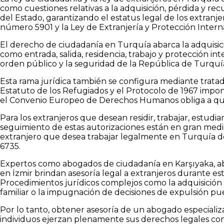
como cuestiones relativas a la adquisición, pérdida y rec
del Estado, garantizando el estatus legal de los extranj
número 5901 y la Ley de Extranjería y Protección Inter
El derecho de ciudadanía en Turquía abarca la adquisic
como entrada, salida, residencia, trabajo y protección in
orden público y la seguridad de la República de Turquí
Esta rama jurídica también se configura mediante trata
Estatuto de los Refugiados y el Protocolo de 1967 impon
el Convenio Europeo de Derechos Humanos obliga a que 
Para los extranjeros que desean residir, trabajar, estudi
seguimiento de estas autorizaciones están en gran medid
extranjero que desea trabajar legalmente en Turquía d
6735.
Expertos como abogados de ciudadanía en Karşıyaka, ab
en İzmir brindan asesoría legal a extranjeros durante e
Procedimientos jurídicos complejos como la adquisición 
familiar o la impugnación de decisiones de expulsión pued
Por lo tanto, obtener asesoría de un abogado especiali
individuos ejerzan plenamente sus derechos legales como