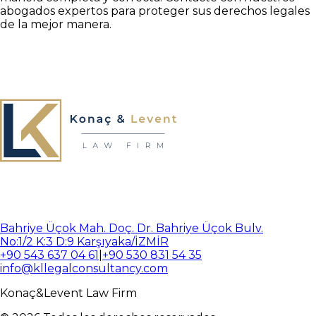
abogados expertos para proteger sus derechos legales
de la mejor manera.
Bahriye Üçok Mah. Doç. Dr. Bahriye Üçok Bulv.
No:1/2 K:3 D:9 Karşıyaka/İZMİR
+90 543 637 04 61
|
+90 530 831 54 35
info@kllegalconsultancy.com
Konaç
&
Levent
Law Firm