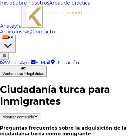
Inicio
Sobre nosotros
Áreas de práctica
Anasayfa
Artículos
FAQ
Contacto
ES
WhatsApp
E-Mail
Ubicación
Verifique su Elegibilidad
Ciudadanía turca para
inmigrantes
Mostrar contenido
Preguntas frecuentes sobre la adquisición de la
ciudadanía turca como inmigrante