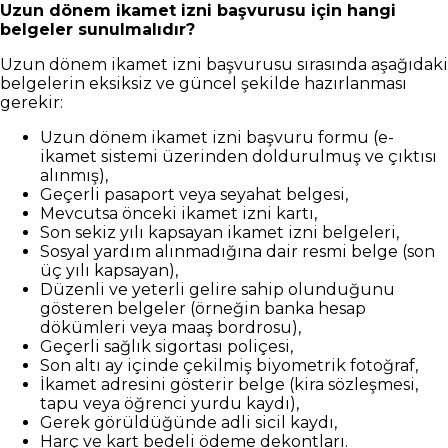
Uzun dönem ikamet izni başvurusu için hangi
belgeler sunulmalıdır?
Uzun dönem ikamet izni başvurusu sırasında aşağıdaki
belgelerin eksiksiz ve güncel şekilde hazırlanması
gerekir:
Uzun dönem ikamet izni başvuru formu (e-
ikamet sistemi üzerinden doldurulmuş ve çıktısı
alınmış),
Geçerli pasaport veya seyahat belgesi,
Mevcutsa önceki ikamet izni kartı,
Son sekiz yılı kapsayan ikamet izni belgeleri,
Sosyal yardım alınmadığına dair resmi belge (son
üç yılı kapsayan),
Düzenli ve yeterli gelire sahip olunduğunu
gösteren belgeler (örneğin banka hesap
dökümleri veya maaş bordrosu),
Geçerli sağlık sigortası poliçesi,
Son altı ay içinde çekilmiş biyometrik fotoğraf,
İkamet adresini gösterir belge (kira sözleşmesi,
tapu veya öğrenci yurdu kaydı),
Gerek görüldüğünde adli sicil kaydı,
Harç ve kart bedeli ödeme dekontları.