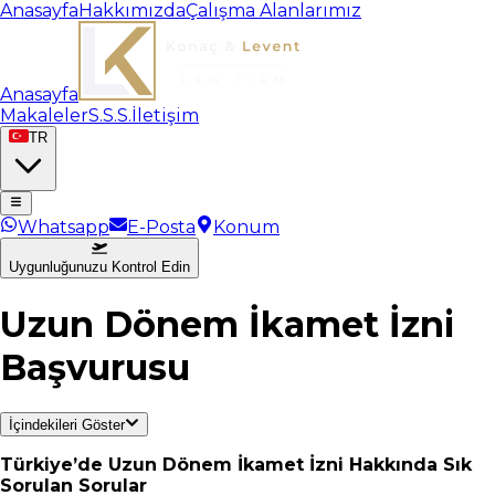
Anasayfa
Hakkımızda
Çalışma Alanlarımız
Anasayfa
Makaleler
S.S.S.
İletişim
TR
Whatsapp
E-Posta
Konum
Uygunluğunuzu Kontrol Edin
Uzun Dönem İkamet İzni
Başvurusu
İçindekileri Göster
Türkiye’de Uzun Dönem İkamet İzni Hakkında Sık
Sorulan Sorular