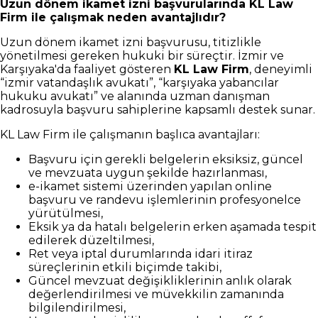
Uzun dönem ikamet izni başvurularında KL Law
Firm ile çalışmak neden avantajlıdır?
Uzun dönem ikamet izni başvurusu, titizlikle
yönetilmesi gereken hukuki bir süreçtir. İzmir ve
Karşıyaka'da faaliyet gösteren
KL Law Firm
, deneyimli
“izmir vatandaşlık avukatı”, “karşıyaka yabancılar
hukuku avukatı” ve alanında uzman danışman
kadrosuyla başvuru sahiplerine kapsamlı destek sunar.
KL Law Firm ile çalışmanın başlıca avantajları:
Başvuru için gerekli belgelerin eksiksiz, güncel
ve mevzuata uygun şekilde hazırlanması,
e-ikamet sistemi üzerinden yapılan online
başvuru ve randevu işlemlerinin profesyonelce
yürütülmesi,
Eksik ya da hatalı belgelerin erken aşamada tespit
edilerek düzeltilmesi,
Ret veya iptal durumlarında idari itiraz
süreçlerinin etkili biçimde takibi,
Güncel mevzuat değişikliklerinin anlık olarak
değerlendirilmesi ve müvekkilin zamanında
bilgilendirilmesi,