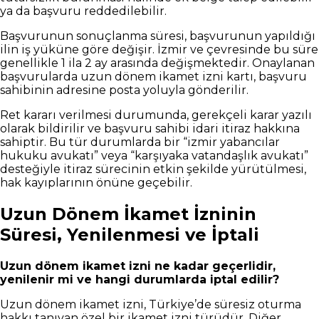
ya da başvuru reddedilebilir.
Başvurunun sonuçlanma süresi, başvurunun yapıldığı
ilin iş yüküne göre değişir. İzmir ve çevresinde bu süre
genellikle 1 ila 2 ay arasında değişmektedir. Onaylanan
başvurularda uzun dönem ikamet izni kartı, başvuru
sahibinin adresine posta yoluyla gönderilir.
Ret kararı verilmesi durumunda, gerekçeli karar yazılı
olarak bildirilir ve başvuru sahibi idari itiraz hakkına
sahiptir. Bu tür durumlarda bir “izmir yabancılar
hukuku avukatı” veya “karşıyaka vatandaşlık avukatı”
desteğiyle itiraz sürecinin etkin şekilde yürütülmesi,
hak kayıplarının önüne geçebilir.
Uzun Dönem İkamet İzninin
Süresi, Yenilenmesi ve İptali
Uzun dönem ikamet izni ne kadar geçerlidir,
yenilenir mi ve hangi durumlarda iptal edilir?
Uzun dönem ikamet izni, Türkiye’de süresiz oturma
hakkı tanıyan özel bir ikamet izni türüdür. Diğer