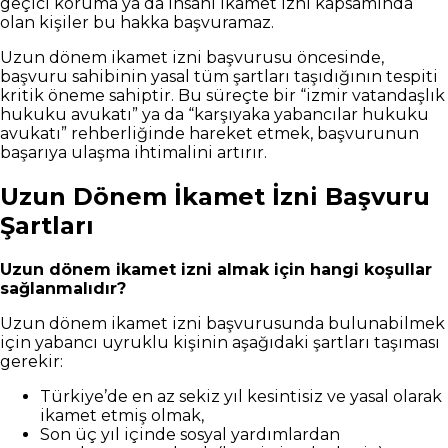
geçici koruma ya da insani ikamet izni kapsamında
olan kişiler bu hakka başvuramaz.
Uzun dönem ikamet izni başvurusu öncesinde,
başvuru sahibinin yasal tüm şartları taşıdığının tespiti
kritik öneme sahiptir. Bu süreçte bir “izmir vatandaşlık
hukuku avukatı” ya da “karşıyaka yabancılar hukuku
avukatı” rehberliğinde hareket etmek, başvurunun
başarıya ulaşma ihtimalini artırır.
Uzun Dönem İkamet İzni Başvuru
Şartları
Uzun dönem ikamet izni almak için hangi koşullar
sağlanmalıdır?
Uzun dönem ikamet izni başvurusunda bulunabilmek
için yabancı uyruklu kişinin aşağıdaki şartları taşıması
gerekir:
Türkiye’de en az sekiz yıl kesintisiz ve yasal olarak
ikamet etmiş olmak,
Son üç yıl içinde sosyal yardımlardan