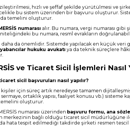
ileştirilmesi, hızlı ve şeffaf şekilde yürütülmesi ve şirk
ncelikle bu sistem üzerinden bir başvuru oluşturur. Sis
 da temelini oluşturur.
MERSİS numarası
alır. Bu numara, vergi numarası gibi 
i niteliğindeki bu numara, resmî evrakların doğrulanabilir
 daha da önemlidir. Sistemde yapılacak en küçük veri giri
 yabancılar hukuku avukatı
ya da teknik süreçlere hâk
r.
İS ve Ticaret Sicil İşlemleri Nasıl
aret sicil başvuruları nasıl yapılır?
işiler için süreç artık neredeyse tamamen dijitalleşmişt
sermaye, ortaklık yapısı, faaliyet konusu vb.) sisteme ka
temelini oluşturur.
 MERSİS numarası üzerinden
başvuru formu, ana söz
merkezinin bağlı olduğu ticaret sicil müdürlüğüne ileti
da hata tespit edilmediği takdirde şirketi resmen tescil