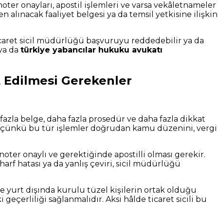
noter onayları, apostil işlemleri ve varsa vekâletnameler
 alınacak faaliyet belgesi ya da temsil yetkisine ilişkin
icaret sicil müdürlüğü başvuruyu reddedebilir ya da
ya da
türkiye yabancılar hukuku avukatı
t Edilmesi Gerekenler
azla belge, daha fazla prosedür ve daha fazla dikkat
ır; çünkü bu tür işlemler doğrudan kamu düzenini, vergi
noter onaylı ve gerektiğinde apostilli olması gerekir.
arf hatası ya da yanlış çeviri, sicil müdürlüğü
kle yurt dışında kurulu tüzel kişilerin ortak olduğu
geçerliliği sağlanmalıdır. Aksi hâlde ticaret sicili bu