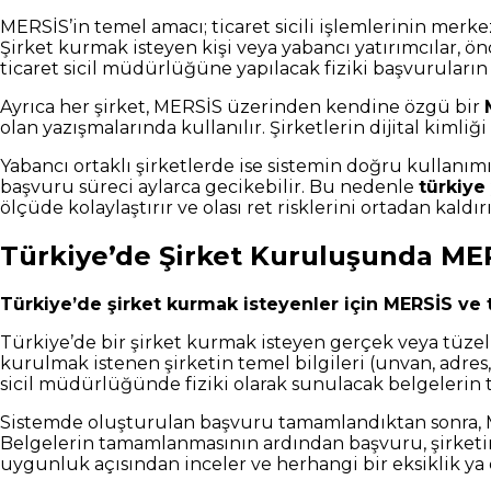
MERSİS’in temel amacı; ticaret sicili işlemlerinin merkez
Şirket kurmak isteyen kişi veya yabancı yatırımcılar, ö
ticaret sicil müdürlüğüne yapılacak fiziki başvuruların
Ayrıca her şirket, MERSİS üzerinden kendine özgü bir
olan yazışmalarında kullanılır. Şirketlerin dijital kimliğ
Yabancı ortaklı şirketlerde ise sistemin doğru kullanımı
başvuru süreci aylarca gecikebilir. Bu nedenle
türkiye
ölçüde kolaylaştırır ve olası ret risklerini ortadan kaldırı
Türkiye’de Şirket Kuruluşunda MERS
Türkiye’de şirket kurmak isteyenler için MERSİS ve tic
Türkiye’de bir şirket kurmak isteyen gerçek veya tüzel k
kurulmak istenen şirketin temel bilgileri (unvan, adres, 
sicil müdürlüğünde fiziki olarak sunulacak belgelerin 
Sistemde oluşturulan başvuru tamamlandıktan sonra,
Belgelerin tamamlanmasının ardından başvuru, şirketin 
uygunluk açısından inceler ve herhangi bir eksiklik ya 