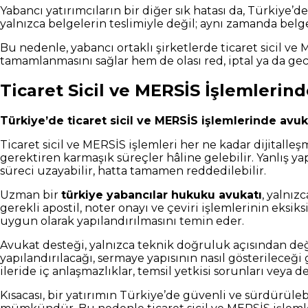
Yabancı yatırımcıların bir diğer sık hatası da, Türkiye’
yalnızca belgelerin teslimiyle değil; aynı zamanda belg
Bu nedenle, yabancı ortaklı şirketlerde ticaret sicil v
tamamlanmasını sağlar hem de olası red, iptal ya da g
Ticaret Sicil ve MERSİS İşlemleri
Türkiye’de ticaret sicil ve MERSİS işlemlerinde avu
Ticaret sicil ve MERSİS işlemleri her ne kadar dijitalle
gerektiren karmaşık süreçler hâline gelebilir. Yanlış ya
süreci uzayabilir, hatta tamamen reddedilebilir.
Uzman bir
türkiye yabancılar hukuku avukatı
, yalnız
gerekli apostil, noter onayı ve çeviri işlemlerinin eksi
uygun olarak yapılandırılmasını temin eder.
Avukat desteği, yalnızca teknik doğruluk açısından deği
yapılandırılacağı, sermaye yapısının nasıl gösterileceği
ileride iç anlaşmazlıklar, temsil yetkisi sorunları veya de
Kısacası, bir yatırımın Türkiye’de güvenli ve sürdürüle