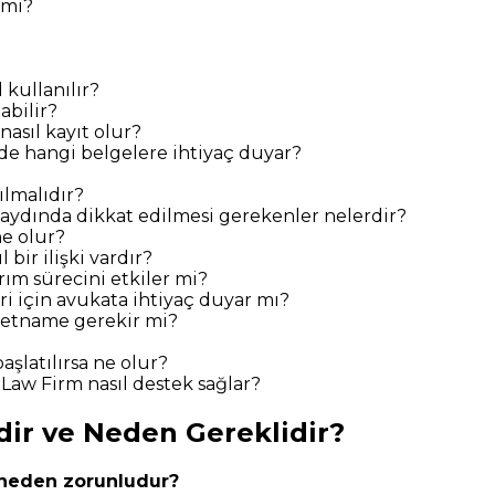
 mi?
 kullanılır?
abilir?
nasıl kayıt olur?
de hangi belgelere ihtiyaç duyar?
lmalıdır?
l kaydında dikkat edilmesi gerekenler nelerdir?
ne olur?
 bir ilişki vardır?
rım sürecini etkiler mi?
eri için avukata ihtiyaç duyar mı?
kâletname gerekir mi?
aşlatılırsa ne olur?
L Law Firm nasıl destek sağlar?
edir ve Neden Gereklidir?
in neden zorunludur?