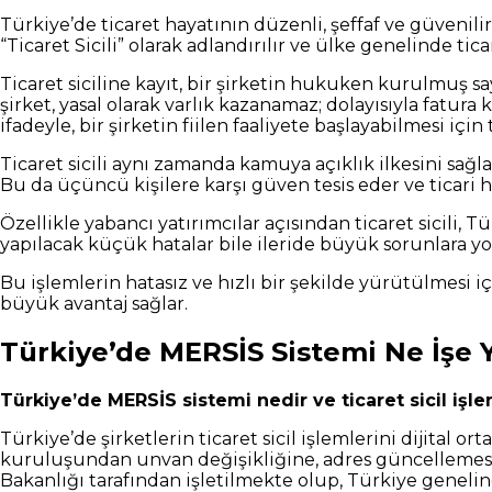
Türkiye’de ticaret hayatının düzenli, şeffaf ve güvenili
“Ticaret Sicili” olarak adlandırılır ve ülke genelinde ti
Ticaret siciline kayıt, bir şirketin hukuken kurulmuş sa
şirket, yasal olarak varlık kazanamaz; dolayısıyla fatu
ifadeyle, bir şirketin fiilen faaliyete başlayabilmesi içi
Ticaret sicili aynı zamanda kamuya açıklık ilkesini sağlar
Bu da üçüncü kişilere karşı güven tesis eder ve ticari ha
Özellikle yabancı yatırımcılar açısından ticaret sicili, 
yapılacak küçük hatalar bile ileride büyük sorunlara yol
Bu işlemlerin hatasız ve hızlı bir şekilde yürütülmesi i
büyük avantaj sağlar.
Türkiye’de MERSİS Sistemi Ne İşe 
Türkiye’de MERSİS sistemi nedir ve ticaret sicil işle
Türkiye’de şirketlerin ticaret sicil işlemlerini dijital 
kuruluşundan unvan değişikliğine, adres güncellemesin
Bakanlığı tarafından işletilmekte olup, Türkiye genelind