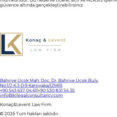
mümkündür. Bu nedenle ticaret sicil ve MERSİS işlemler
güvence altında gerçekleştirebilirsiniz.
Bahriye Üçok Mah. Doç. Dr. Bahriye Üçok Bulv.
No:1/2 K:3 D:9 Karşıyaka/İZMİR
+90 543 637 04 61
|
+90 530 831 54 35
info@kllegalconsultancy.com
Konaç
&
Levent
Law Firm
©
2026
Tüm hakları saklıdır.