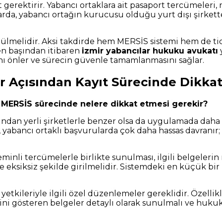
 gerektirir. Yabancı ortaklara ait pasaport tercümeleri, 
arda, yabancı ortağın kurucusu olduğu yurt dışı şirketten
ütülmelidir. Aksi takdirde hem MERSİS sistemi hem de t
 en başından itibaren
izmir yabancılar hukuku avukatı
nı önler ve sürecin güvenle tamamlanmasını sağlar.
er Açısından Kayıt Sürecinde Dikka
 ve MERSİS sürecinde nelere dikkat etmesi gerekir?
ndan yerli şirketlerle benzer olsa da uygulamada daha f
mi, yabancı ortaklı başvurularda çok daha hassas davran
inli tercümelerle birlikte sunulması, ilgili belgelerin 
eksiksiz şekilde girilmelidir. Sistemdeki en küçük bir h
 yetkileriyle ilgili özel düzenlemeler gereklidir. Özelli
ini gösteren belgeler detaylı olarak sunulmalı ve hukuki 