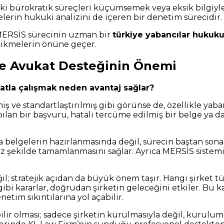
deki bürokratik süreçleri küçümsemek veya eksik bilgiyle 
elerin hukuki analizini de içeren bir denetim sürecidir.
e MERSİS sürecinin uzman bir
türkiye yabancılar hukuku
ecikmelerin önüne geçer.
nde Avukat Desteğinin Önemi
katla çalışmak neden avantaj sağlar?
şmiş ve standartlaştırılmış gibi görünse de, özellikle ya
pılan bir başvuru, hatalı tercüme edilmiş bir belge ya d
ca belgelerin hazırlanmasında değil, sürecin baştan sona
ksiz şekilde tamamlanmasını sağlar. Ayrıca MERSİS sistem
l; stratejik açıdan da büyük önem taşır. Hangi şirket tü
 gibi kararlar, doğrudan şirketin geleceğini etkiler. Bu
netim sıkıntılarına yol açabilir.
bilir olması; sadece şirketin kurulmasıyla değil, kurul