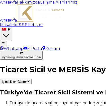
Anasayfa
Hakkımızda
Çalışma Alanlarımız
Anasayfa
Makaleler
S.S.S.
İletişim
TR
Whatsapp
E-Posta
Konum
Uygunluğunuzu Kontrol Edin
Ticaret Sicil ve MERSİS Kayı
İçindekileri Göster
Türkiye’de Ticaret Sicil Sistemi v
Türkiye’de ticaret siciline kayıt olmak neden zor