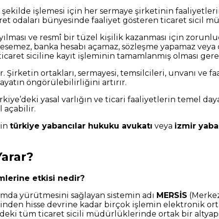
r şekilde işlemesi için her sermaye şirketinin faaliyetle
caret odaları bünyesinde faaliyet gösteren ticaret sicil 
yılması ve resmî bir tüzel kişilik kazanması için zorunl
ra kesemez, banka hesabı açamaz, sözleşme yapamaz veya d
n ticaret siciline kayıt işleminin tamamlanmış olması gere
. Şirketin ortakları, sermayesi, temsilcileri, unvanı ve f
yatın öngörülebilirliğini artırır.
Türkiye’deki yasal varlığın ve ticari faaliyetlerin temel
 açabilir.
çin
türkiye yabancılar hukuku avukatı
veya
izmir yaba
Yarar?
mlerine etkisi nedir?
ortamda yürütmesini sağlayan sistemin adı
MERSİS
(Merkezi
den hisse devrine kadar birçok işlemin elektronik ort
eki tüm ticaret sicili müdürlüklerinde ortak bir altyapı 