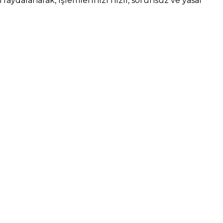
dalanarak, işlemlerinizi hızlı, sorunsuz ve yasal