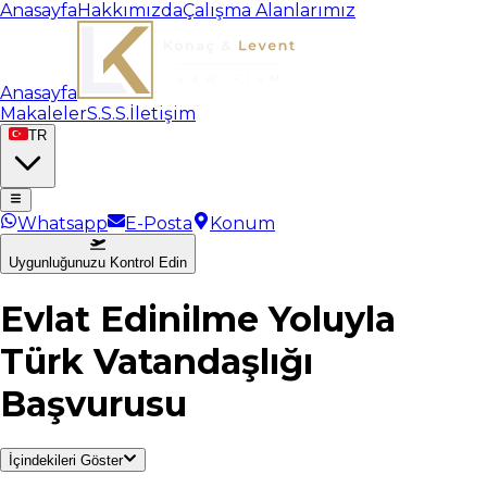
Anasayfa
Hakkımızda
Çalışma Alanlarımız
Anasayfa
Makaleler
S.S.S.
İletişim
TR
Whatsapp
E-Posta
Konum
Uygunluğunuzu Kontrol Edin
Evlat Edinilme Yoluyla
Türk Vatandaşlığı
Başvurusu
İçindekileri Göster