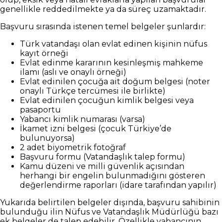
genellikle reddedilmekte ya da süreç uzamaktadır.
Başvuru sırasında istenen temel belgeler şunlardır:
Türk vatandaşı olan evlat edinen kişinin nüfus
kayıt örneği
Evlat edinme kararının kesinleşmiş mahkeme
ilamı (aslı ve onaylı örneği)
Evlat edinilen çocuğa ait doğum belgesi (noter
onaylı Türkçe tercümesi ile birlikte)
Evlat edinilen çocuğun kimlik belgesi veya
pasaportu
Yabancı kimlik numarası (varsa)
İkamet izni belgesi (çocuk Türkiye’de
bulunuyorsa)
2 adet biyometrik fotoğraf
Başvuru formu (Vatandaşlık talep formu)
Kamu düzeni ve milli güvenlik açısından
herhangi bir engelin bulunmadığını gösteren
değerlendirme raporları (idare tarafından yapılır)
Yukarıda belirtilen belgeler dışında, başvuru sahibinin
bulunduğu ilin Nüfus ve Vatandaşlık Müdürlüğü bazı
ek belgeler de talep edebilir. Özellikle yabancının