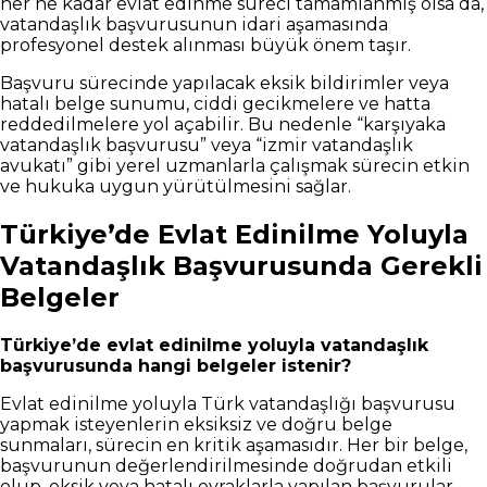
her ne kadar evlat edinme süreci tamamlanmış olsa da,
vatandaşlık başvurusunun idari aşamasında
profesyonel destek alınması büyük önem taşır.
Başvuru sürecinde yapılacak eksik bildirimler veya
hatalı belge sunumu, ciddi gecikmelere ve hatta
reddedilmelere yol açabilir. Bu nedenle “karşıyaka
vatandaşlık başvurusu” veya “izmir vatandaşlık
avukatı” gibi yerel uzmanlarla çalışmak sürecin etkin
ve hukuka uygun yürütülmesini sağlar.
Türkiye’de Evlat Edinilme Yoluyla
Vatandaşlık Başvurusunda Gerekli
Belgeler
Türkiye’de evlat edinilme yoluyla vatandaşlık
başvurusunda hangi belgeler istenir?
Evlat edinilme yoluyla Türk vatandaşlığı başvurusu
yapmak isteyenlerin eksiksiz ve doğru belge
sunmaları, sürecin en kritik aşamasıdır. Her bir belge,
başvurunun değerlendirilmesinde doğrudan etkili
olup, eksik veya hatalı evraklarla yapılan başvurular