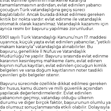
Evlat edinme işleminin mahkeme kararıyla
tamamlanmasının ardından, evlat edinilen yabancı
çocuğun Türk vatandaşlığına geçiş süreci
başlatılabilir. Ancak burada dikkat edilmesi gereken
kritik bir nokta vardır: evlat edinme ile vatandaşlık
otomatik olarak kazanılmaz. Vatandaşlık kazanımı için
ayrıca resmi bir başvuru yapılması zorunludur.
5901 sayılı Türk Vatandaşlığı Kanunu’nun 17. maddesi
uyarınca, küçük yaşta evlat edinilen yabancılar, “yetkili
makam kararıyla” vatandaşlığa alınabilirler. Bu
başvuru, genellikle İl Nüfus ve Vatandaşlık
Müdürlüğü’ne yapılır. Başvuru sırasında evlat edinme
kararının kesinleşmiş mahkeme ilamı, evlat edinen
kişinin nüfus kayıtları, evlat edinilen çocuğun kimlik
belgeleri ve varsa doğum kayıtlarının noter tasdikli
çevirileri gibi belgeler istenir.
Başvuru sürecinde özellikle dikkat edilmesi gereken
bir husus, kamu düzeni ve milli güvenlik açısından
yapılacak değerlendirmelerdir. Evlat edinilen
yabancının geçmişi, vatandaşı olduğu ülkenin
durumu ve diğer birçok faktör, başvurunun olumlu ya
da olumsuz sonuçlanmasında etkili olabilir. Dolayısıyla