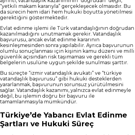
ayrıntı, vatandaşlık kazanımının “doğrudan” değil,
“yetkili makam kararıyla” gerçekleşecek olmasıdır. Bu
da sürecin hem idari hem hukuki boyutta yönetilmesi
gerektiğini göstermektedir.
Evlat edinme işlemi ile Türk vatandaşlığının doğrudan
kazanılmadığını unutmamak gerekir. Vatandaşlık
başvurusu, ancak evlat edinme kararının
kesinleşmesinden sonra yapılabilir. Ayrıca başvurunun
olumlu sonuçlanması için kişinin kamu düzeni ve milli
güvenlik açısından risk taşımaması ve gerekli tüm
belgelerin usulüne uygun şekilde sunulması şarttır.
Bu süreçte “izmir vatandaşlık avukatı” ve “türkiye
vatandaşlık başvurusu” gibi hukuki desteklerden
yararlanmak, başvurunun sorunsuz yürütülmesini
sağlar. Vatandaşlık kazanımı, yalnızca evlat edinmeyle
değil, bu işlemin doğru bir başvuru ile
tamamlanmasıyla mümkündür.
Türkiye’de Yabancı Evlat Edinme
Şartları ve Hukuki Süreç