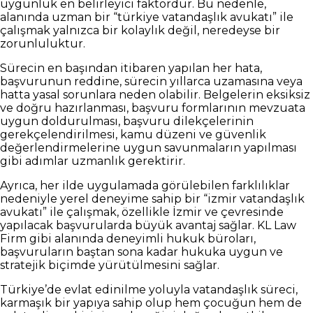
uygunluk en belirleyici faktördür. Bu nedenle,
alanında uzman bir “türkiye vatandaşlık avukatı” ile
çalışmak yalnızca bir kolaylık değil, neredeyse bir
zorunluluktur.
Sürecin en başından itibaren yapılan her hata,
başvurunun reddine, sürecin yıllarca uzamasına veya
hatta yasal sorunlara neden olabilir. Belgelerin eksiksiz
ve doğru hazırlanması, başvuru formlarının mevzuata
uygun doldurulması, başvuru dilekçelerinin
gerekçelendirilmesi, kamu düzeni ve güvenlik
değerlendirmelerine uygun savunmaların yapılması
gibi adımlar uzmanlık gerektirir.
Ayrıca, her ilde uygulamada görülebilen farklılıklar
nedeniyle yerel deneyime sahip bir “izmir vatandaşlık
avukatı” ile çalışmak, özellikle İzmir ve çevresinde
yapılacak başvurularda büyük avantaj sağlar. KL Law
Firm gibi alanında deneyimli hukuk büroları,
başvuruların baştan sona kadar hukuka uygun ve
stratejik biçimde yürütülmesini sağlar.
Türkiye’de evlat edinilme yoluyla vatandaşlık süreci,
karmaşık bir yapıya sahip olup hem çocuğun hem de