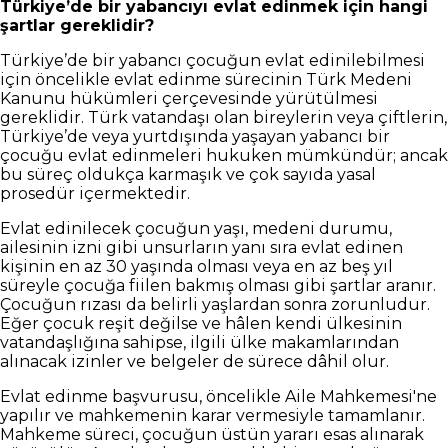
Türkiye’de bir yabancıyı evlat edinmek için hangi
şartlar gereklidir?
Türkiye’de bir yabancı çocuğun evlat edinilebilmesi
için öncelikle evlat edinme sürecinin Türk Medeni
Kanunu hükümleri çerçevesinde yürütülmesi
gereklidir. Türk vatandaşı olan bireylerin veya çiftlerin,
Türkiye’de veya yurtdışında yaşayan yabancı bir
çocuğu evlat edinmeleri hukuken mümkündür; ancak
bu süreç oldukça karmaşık ve çok sayıda yasal
prosedür içermektedir.
Evlat edinilecek çocuğun yaşı, medeni durumu,
ailesinin izni gibi unsurların yanı sıra evlat edinen
kişinin en az 30 yaşında olması veya en az beş yıl
süreyle çocuğa fiilen bakmış olması gibi şartlar aranır.
Çocuğun rızası da belirli yaşlardan sonra zorunludur.
Eğer çocuk reşit değilse ve hâlen kendi ülkesinin
vatandaşlığına sahipse, ilgili ülke makamlarından
alınacak izinler ve belgeler de sürece dâhil olur.
Evlat edinme başvurusu, öncelikle Aile Mahkemesi'ne
yapılır ve mahkemenin karar vermesiyle tamamlanır.
Mahkeme süreci, çocuğun üstün yararı esas alınarak