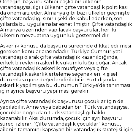
Örneğin, başvuru sahibi başka bir ülkenin
vatandaşıysa, ilgili ülkenin çifte vatandaşlık politikası
da önem arz eder. Almanya gibi bazı ülkeler geçmişte
çifte vatandaşlığı sınırlı şekilde kabul ederken, son
yıllarda bu uygulamalar esnetilmiştir. Çifte vatandaşlık
Almanya üzerinden yapılacak başvurular, her iki
ülkenin mevzuatına uygunluk göstermelidir.
Askerlik konusu da başvuru sürecinde dikkat edilmesi
gereken konular arasındadır. Türkiye Cumhuriyeti
vatandaşı olarak çifte vatandaşlık kazanıldığında,
erkek bireylerin askerlik yükümlülüğü doğar. Ancak
çifte vatandaşlık askerlik muafiyet veya çifte
vatandaşlık askerlik erteleme seçenekleri, kişisel
durumlara göre değerlendirilebilir. Yurt dışında
askerlik yapılmışsa bu durumun Türkiye’de tanınması
için ayrıca başvuru yapılması gerekir.
Ayrıca çifte vatandaşlık başvurusu çocuklar için de
yapılabilir. Anne veya babadan biri Türk vatandaşıysa,
çocuklar doğrudan Türk vatandaşlığı hakkı
kazanabilir. Aksi durumda, çocuk için ayrı başvuru
süreci izlenir. “Çifte vatandaşlık çocuklar” konusu,
ailenin tamamını kapsayan bir vatandaşlık stratejisi için