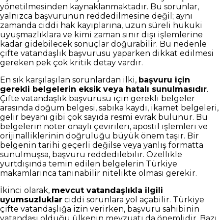
yönetilmesinden kaynaklanmaktadır. Bu sorunlar,
yalnızca başvurunun reddedilmesine değil; aynı
zamanda ciddi hak kayıplarına, uzun süreli hukuki
uyuşmazlıklara ve kimi zaman sınır dışı işlemlerine
kadar gidebilecek sonuçlar doğurabilir. Bu nedenle
çifte vatandaşlık başvurusu yaparken dikkat edilmesi
gereken pek çok kritik detay vardır.
En sık karşılaşılan sorunlardan ilki,
başvuru için
gerekli belgelerin eksik veya hatalı sunulmasıdır
.
Çifte vatandaşlık başvurusu için gerekli belgeler
arasında doğum belgesi, sabıka kaydı, ikamet belgeleri,
gelir beyanı gibi çok sayıda resmi evrak bulunur. Bu
belgelerin noter onaylı çevirileri, apostil işlemleri ve
orijinalliklerinin doğruluğu büyük önem taşır. Bir
belgenin tarihi geçerli değilse veya yanlış formatta
sunulmuşsa, başvuru reddedilebilir. Özellikle
yurtdışında temin edilen belgelerin Türkiye
makamlarınca tanınabilir nitelikte olması gerekir.
İkinci olarak,
mevcut vatandaşlıkla ilgili
uyumsuzluklar
ciddi sorunlara yol açabilir. Türkiye
çifte vatandaşlığa izin verirken, başvuru sahibinin
vatandaşı olduğu ülkenin mevzuatı da önemlidir. Bazı