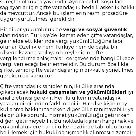
süreçler oldukça yaygındır. Ayrıca belirli koşulları
sağlayanlar için çifte vatandaşlık bedelli askerlik hakkı
da mevcuttur. Ancak bu işlemlerin resmi prosedüre
uygun yürütülmesi gereklidir.
Bir diğer yükümlülük de
vergi ve sosyal güvenlik
alanındadır. Türkiye’de ikamet eden çifte vatandaşlar,
gelir elde ettiklerinde vergi yükümlülüğüne tabi
olurlar. Özellikle hem Türkiye hem de başka bir
ülkede kazanç sağlayan bireyler için çifte
vergilendirme anlaşmaları çerçevesinde hangi ülkede
vergi verileceği belirlenmelidir. Bu durum, özellikle
şirket sahibi çifte vatandaşlar için dikkatle yönetilmesi
gereken bir konudur.
Çifte vatandaşlık sahiplerinin, iki ülke arasında
çıkabilecek
hukuki çatışmaları ve yükümlülükleri
iyi
analiz etmesi gerekir. Her iki ülkenin vatandaşlık
yasaları birbirinden farklı olabilir. Bir ülke kişinin oy
kullanma hakkını tanırken diğer ülke tanımayabilir ya
da bir ülke zorunlu hizmet yükümlülüğü getirirken
diğeri getirmeyebilir. Bu noktada kişinin hangi hak ve
yükümlülüklere hangi ülke nezdinde tabi olduğunu
belirlemek için hukuki danışmanlık alınması elzemdir.