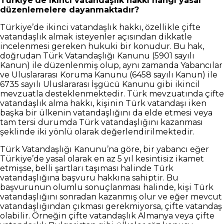
Türkiye’de ikinci vatandaşlık hakkı hangi yasal
düzenlemelere dayanmaktadır?
Türkiye’de ikinci vatandaşlık hakkı, özellikle çifte
vatandaşlık almak isteyenler açısından dikkatle
incelenmesi gereken hukuki bir konudur. Bu hak,
doğrudan Türk Vatandaşlığı Kanunu (5901 sayılı
Kanun) ile düzenlenmiş olup, aynı zamanda Yabancılar
ve Uluslararası Koruma Kanunu (6458 sayılı Kanun) ile
6735 sayılı Uluslararası İşgücü Kanunu gibi ikincil
mevzuatla desteklenmektedir. Türk mevzuatında çifte
vatandaşlık alma hakkı, kişinin Türk vatandaşı iken
başka bir ülkenin vatandaşlığını da elde etmesi veya
tam tersi durumda Türk vatandaşlığını kazanması
şeklinde iki yönlü olarak değerlendirilmektedir.
Türk Vatandaşlığı Kanunu’na göre, bir yabancı eğer
Türkiye’de yasal olarak en az 5 yıl kesintisiz ikamet
etmişse, belli şartları taşıması halinde Türk
vatandaşlığına başvuru hakkına sahiptir. Bu
başvurunun olumlu sonuçlanması halinde, kişi Türk
vatandaşlığını sonradan kazanmış olur ve eğer mevcut
vatandaşlığından çıkması gerekmiyorsa, çifte vatandaş
olabilir. Örneğin çifte vatandaşlık Almanya veya çifte