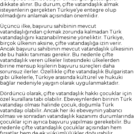
dikkate alınır. Bu durum, çifte vatandaşlık almak
isteyenlerin gerçekten Türkiye’ye entegre olup
olmadığını anlamak açısından önemlidir.
Üçüncü ilke, başvuru sahibinin mevcut
vatandaşlığından çıkmak zorunda kalmadan Türk
vatandaşlığını kazanabilmesine yöneliktir. Türkiye,
birçok ülkenin aksine, çifte vatandaşlığa izin verir.
Ancak başvuru sahibinin mevcut vatandaşlık ülkesinin
de bu hakkı tanıması gerekir. Bu nedenle çifte
vatandaşlık veren ülkeler listesindeki ülkelerden
birine mensup kişilerin başvuru süreçleri daha
sorunsuz ilerler. Özellikle çifte vatandaşlık Bulgaristan
gibi ülkelerle, Türkiye arasında kültürel ve hukuki
bağlar nedeniyle yaygın olarak uygulanmaktadır.
Dördüncü olarak, çifte vatandaşlık hakkı çocuklar için
özel kurallara tabi olabilir. Ebeveynlerden birinin Türk
vatandaşı olması halinde çocuk, doğumla Türk
vatandaşı olabilir. Ancak her iki ebeveynin yabancı
olması ve sonradan vatandaşlık kazanımı durumlarında
çocuklar için ayrıca başvuru yapılması gerekebilir. Bu
nedenle çifte vatandaşlık çocuklar açısından hem
fırsatlar hem de ek yükümlülükler doğurabilir.