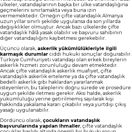
ülkeler, vatandaşlarının başka bir ülke vatandaşlığına
geçmelerini sınırlamakta veya buna izin
vermemektedir. Örneğin çifte vatandaşlık Almanya
uzun yıllar sınırlı şekilde uygulansa da son yıllarda
değişiklikler olmuştur. Ancak bazı ülkelerde çifte
vatandaşlık hâlâ yasak olabilir ve başvuru sahibinin
diğer vatandaşlığını kaybetmesi gerekebilir.
Üçüncü olarak,
askerlik yükümlülükleriyle ilgili
karmaşık durumlar
ciddi hukuki sonuçlar doğurabilir.
Türkiye Cumhuriyeti vatandaşı olan erkek bireylerin
askerlik hizmeti zorunluluğu devam etmektedir.
Ancak çifte vatandaşlık askerlik muafiyet, çifte
vatandaşlık askerlik erteleme ya da çifte vatandaşlık
bedelli askerlik gibi haklardan yararlanmak
isteyenlerin, bu taleplerini doğru sürede ve prosedüre
uygun şekilde iletmesi gerekir. Aksi halde, askerlik
yükümlülüğü yerine getirilmemiş sayılarak kişi
hakkında yakalama kararı çıkabilir veya yurtdışı çıkış
yasağı uygulanabilir.
Dördüncü olarak,
çocukların vatandaşlık
başvurularında yapılan ihmaller
, çifte vatandaşlık
çocuklar başlığı altında önemli bir hukuki sorun