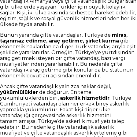
vatandaşlık Almanya veya çifte vatandaşlık Bulgaristan
gibi ülkelerde yaşayan Türkler için büyük kolaylık
sağlar. Kişi, iki ülke arasında serbestçe hareket edebilir,
eğitim, sağlık ve sosyal güvenlik hizmetlerinden her iki
ülkede faydalanabilir.
Bunun yanında çifte vatandaşlar, Türkiye’de
miras,
taşınmaz edinme, araç getirme, şirket kurma
gibi
ekonomik haklardan da diğer Türk vatandaşlarıyla eşit
şekilde yararlanırlar. Örneğin, Türkiye’ye yurtdışından
araç getirmek isteyen bir çifte vatandaş, bazı vergi
muafiyetlerinden yararlanabilir. Bu nedenle çifte
vatandaşlık araç getirme gibi konular da bu statünün
ekonomik boyutları açısından önemlidir.
Ancak çifte vatandaşlık yalnızca haklar değil,
yükümlülükler
de doğurur. En temel
yükümlülüklerden biri,
askerlik hizmetidir
. Türkiye
Cumhuriyeti vatandaşı olan her erkek birey askerlik
yapmakla yükümlüdür. Fakat kişi diğer ülke
vatandaşlığı çerçevesinde askerlik hizmetini
tamamlamışsa, Türkiye’de askerlik muafiyeti talep
edebilir. Bu nedenle çifte vatandaşlık askerlik
muafiyet ve çifte vatandaşlık askerlik erteleme gibi