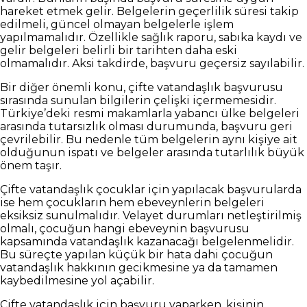
hareket etmek gelir. Belgelerin geçerlilik süresi takip
edilmeli, güncel olmayan belgelerle işlem
yapılmamalıdır. Özellikle sağlık raporu, sabıka kaydı ve
gelir belgeleri belirli bir tarihten daha eski
olmamalıdır. Aksi takdirde, başvuru geçersiz sayılabilir.
Bir diğer önemli konu, çifte vatandaşlık başvurusu
sırasında sunulan bilgilerin çelişki içermemesidir.
Türkiye’deki resmi makamlarla yabancı ülke belgeleri
arasında tutarsızlık olması durumunda, başvuru geri
çevrilebilir. Bu nedenle tüm belgelerin aynı kişiye ait
olduğunun ispatı ve belgeler arasında tutarlılık büyük
önem taşır.
Çifte vatandaşlık çocuklar için yapılacak başvurularda
ise hem çocukların hem ebeveynlerin belgeleri
eksiksiz sunulmalıdır. Velayet durumları netleştirilmiş
olmalı, çocuğun hangi ebeveynin başvurusu
kapsamında vatandaşlık kazanacağı belgelenmelidir.
Bu süreçte yapılan küçük bir hata dahi çocuğun
vatandaşlık hakkının gecikmesine ya da tamamen
kaybedilmesine yol açabilir.
Çifte vatandaşlık için başvuru yaparken, kişinin