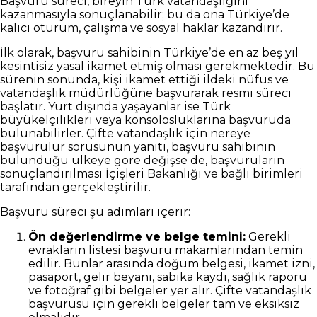
Başvuru süreci, bireyin Türk vatandaşlığını
kazanmasıyla sonuçlanabilir; bu da ona Türkiye’de
kalıcı oturum, çalışma ve sosyal haklar kazandırır.
İlk olarak, başvuru sahibinin Türkiye’de en az beş yıl
kesintisiz yasal ikamet etmiş olması gerekmektedir. Bu
sürenin sonunda, kişi ikamet ettiği ildeki nüfus ve
vatandaşlık müdürlüğüne başvurarak resmi süreci
başlatır. Yurt dışında yaşayanlar ise Türk
büyükelçilikleri veya konsolosluklarına başvuruda
bulunabilirler. Çifte vatandaşlık için nereye
başvurulur sorusunun yanıtı, başvuru sahibinin
bulunduğu ülkeye göre değişse de, başvuruların
sonuçlandırılması İçişleri Bakanlığı ve bağlı birimleri
tarafından gerçekleştirilir.
Başvuru süreci şu adımları içerir:
Ön değerlendirme ve belge temini:
Gerekli
evrakların listesi başvuru makamlarından temin
edilir. Bunlar arasında doğum belgesi, ikamet izni,
pasaport, gelir beyanı, sabıka kaydı, sağlık raporu
ve fotoğraf gibi belgeler yer alır. Çifte vatandaşlık
başvurusu için gerekli belgeler tam ve eksiksiz