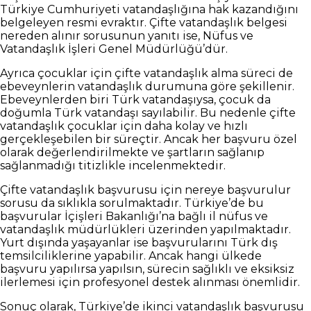
Türkiye Cumhuriyeti vatandaşlığına hak kazandığını
belgeleyen resmi evraktır. Çifte vatandaşlık belgesi
nereden alınır sorusunun yanıtı ise, Nüfus ve
Vatandaşlık İşleri Genel Müdürlüğü’dür.
Ayrıca çocuklar için çifte vatandaşlık alma süreci de
ebeveynlerin vatandaşlık durumuna göre şekillenir.
Ebeveynlerden biri Türk vatandaşıysa, çocuk da
doğumla Türk vatandaşı sayılabilir. Bu nedenle çifte
vatandaşlık çocuklar için daha kolay ve hızlı
gerçekleşebilen bir süreçtir. Ancak her başvuru özel
olarak değerlendirilmekte ve şartların sağlanıp
sağlanmadığı titizlikle incelenmektedir.
Çifte vatandaşlık başvurusu için nereye başvurulur
sorusu da sıklıkla sorulmaktadır. Türkiye’de bu
başvurular İçişleri Bakanlığı’na bağlı il nüfus ve
vatandaşlık müdürlükleri üzerinden yapılmaktadır.
Yurt dışında yaşayanlar ise başvurularını Türk dış
temsilciliklerine yapabilir. Ancak hangi ülkede
başvuru yapılırsa yapılsın, sürecin sağlıklı ve eksiksiz
ilerlemesi için profesyonel destek alınması önemlidir.
Sonuç olarak, Türkiye’de ikinci vatandaşlık başvurusu