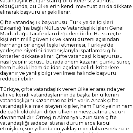
vatandaşlık Bulgaristan gibi ülkeler söz konusu
olduğunda, bu ülkelerin kendi mevzuatları da dikkate
alınarak başvurular şekillenir.
Çifte vatandaşlık başvurusu, Türkiye’de İçişleri
Bakanlığı’na bağlı Nüfus ve Vatandaşlık İşleri Genel
Müdürlüğü tarafından değerlendirilir. Bu süreçte
kişilerin millî güvenlik ve kamu düzeni açısından
herhangi bir engel teşkil etmemesi, Türkiye’de
yerleşme niyetini davranışlarıyla ispatlaması gibi
kriterler dikkate alınır. Çifte vatandaşlık başvurusu
nasıl yapılır sorusu burada önem kazanır; çünkü süreç
hem hukuki hem de idari açıdan belirli kriterlere
dayanır ve yanlış bilgi verilmesi halinde başvuru
reddedilebilir.
Türkiye, çifte vatandaşlık veren ülkeler arasında yer
alır ve kendi vatandaşlarının da başka bir ülkenin
vatandaşlığını kazanmasına izin verir. Ancak çifte
vatandaşlık almak isteyen kişiler, hem Türkiye’nin hem
de bağlı oldukları diğer ülkenin mevzuatına uygun
davranmalıdır. Örneğin Almanya uzun süre çifte
vatandaşlığı sadece istisnai durumlarda kabul
etmişken, son yıllarda bu yaklaşımını daha esnek hale