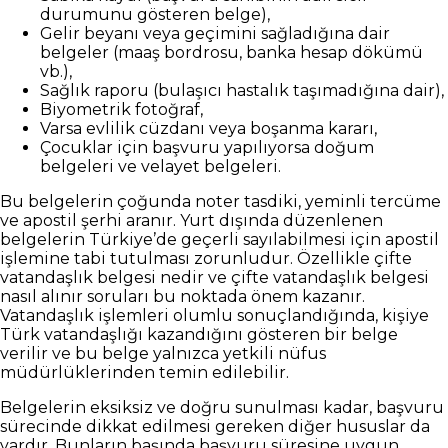
durumunu gösteren belge),
Gelir beyanı veya geçimini sağladığına dair
belgeler (maaş bordrosu, banka hesap dökümü
vb.),
Sağlık raporu (bulaşıcı hastalık taşımadığına dair),
Biyometrik fotoğraf,
Varsa evlilik cüzdanı veya boşanma kararı,
Çocuklar için başvuru yapılıyorsa doğum
belgeleri ve velayet belgeleri.
Bu belgelerin çoğunda noter tasdiki, yeminli tercüme
ve apostil şerhi aranır. Yurt dışında düzenlenen
belgelerin Türkiye’de geçerli sayılabilmesi için apostil
işlemine tabi tutulması zorunludur. Özellikle çifte
vatandaşlık belgesi nedir ve çifte vatandaşlık belgesi
nasıl alınır soruları bu noktada önem kazanır.
Vatandaşlık işlemleri olumlu sonuçlandığında, kişiye
Türk vatandaşlığı kazandığını gösteren bir belge
verilir ve bu belge yalnızca yetkili nüfus
müdürlüklerinden temin edilebilir.
Belgelerin eksiksiz ve doğru sunulması kadar, başvuru
sürecinde dikkat edilmesi gereken diğer hususlar da
vardır. Bunların başında başvuru süresine uygun