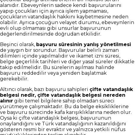
alanıdır. Ebeveynlerin sadece kendi başvurularını
yapıp çocukları için ayrıca işlem yapmaması,
çocukların vatandaşlık hakkını kaybetmesine neden
olabilir. Ayrıca çocuğun velayet durumu, ebeveynlerin
evli olup olmaması gibi unsurlar başvurunun
değerlendirilmesinde doğrudan etkilidir.
Beşinci olarak,
başvuru süresinin yanlış yönetilmesi
de yaygın bir sorundur. Başvurular belirli zaman
dilimleri içinde yapılmalıdır ve ikamet izni süresi,
belge geçerlilik tarihleri ve diğer yasal süreler dikkatle
takip edilmelidir. Bu sürelerin aşılması halinde
başvuru reddedilir veya yeniden başlatmak
gerekebilir.
Altıncı olarak, bazı başvuru sahipleri
çifte vatandaşlık
belgesi nedir, çifte vatandaşlık belgesi nereden
alınır
gibi temel bilgilere sahip olmadan süreci
yürütmeye çalışmaktadır. Bu da belge eksikliklerine
ve başvuru sürecinde kafa karışıklıklarına neden olur.
Oysa ki çifte vatandaşlık belgesi, başvurunun
onaylandığını ve Türk vatandaşlığının kazanıldığını
gösteren resmi bir evraktır ve yalnızca yetkili nüfus