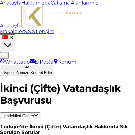
Anasayfa
Hakkımızda
Çalışma Alanlarımız
Anasayfa
Makaleler
S.S.S.
İletişim
TR
Whatsapp
E-Posta
Konum
Uygunluğunuzu Kontrol Edin
İkinci (Çifte) Vatandaşlık
Başvurusu
İçindekileri Göster
Türkiye’de İkinci (Çifte) Vatandaşlık Hakkında Sık
Sorulan Sorular