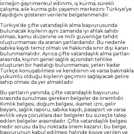
örneğin gayrimenkul edinimi, iş kurma, sürekli
çalışma, aile kurma gibi yaşamın merkezini Türkiye’ye
taşıdığını gösteren verilerle belgelenmelidir.
Türkiye’de çifte vatandaşlık alma başvurusunda
bulunacak kişilerin aynı zamanda iyi ahlak sahibi
olması, kamu düzenine ve milli güvenliğe tehdit
oluşturmaması da aranan şartlardandır. Bu nedenle
sabıka kaydı temiz olmalı ve hakkında sınır dışı kararı
bulunmamalıdır. Ayrıca çifte vatandaşlık alma şartları
arasında, kişinin genel sağlık açısından tehlike
oluşturan bir hastalığı bulunmaması, yeteri kadar
Türkçe konuşabilmesi ve kendisinin ve varsa bakmakla
yükümlü olduğu kişilerin geçimini sağlayacak gelire
sahip olması da yer almaktadır.
Bu şartların yanında, çifte vatandaşlık başvurusu
sırasında sunulması gereken belgeler de önemlidir.
Kimlik belgesi, doğum belgesi, ikamet izni, gelir
beyanı, sağlık raporu, sabıka kaydı, pasaport ve varsa
evlilik veya çocuklara dair belgeler bu süreçte talep
edilen belgeler arasındadır. Çifte vatandaşlık belgesi
nedir sorusu da bu noktada önem kazanır; bu belge,
başvurunun kabul edilmesi halinde kişiye verilen ve