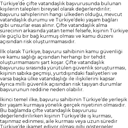
Türkiye’de çifte vatandaşlık başvurusunda bulunan
kişilerin talepleri bireysel olarak değerlendirilir;
başvuru sahiplerinin hangi ülkeden olduğu, mevcut
vatandaşlık durumu ve Türkiye’deki yaşam bağları
gibi unsurlar esas alınır. Çifte vatandaşlık alma
sürecinin arkasında yatan temel felsefe, kişinin Türkiye
ile güçlü bir bağ kurmuş olması ve kamu düzeni
açısından risk oluşturmamasıdır.
İlk olarak Türkiye, başvuru sahibinin kamu güvenliği
ve kamu sağlığı açısından herhangi bir tehdit
oluşturmamasını şart koşar. Çifte vatandaşlık
başvurusu sırasında yürütülen güvenlik soruşturması,
kişinin sabıka geçmişi, yurtdışındaki faaliyetleri ve
varsa başka ülke vatandaşlığı ile ilişkilerini kapsar.
Ayrıca milli güvenlik açısından risk taşıyan durumlar
başvurunun reddine neden olabilir.
İkinci temel ilke, başvuru sahibinin Türkiye’de yerleşik
bir yaşam kurmaya yönelik gerçek niyetinin olmasıdır.
Bu bağlamda çifte vatandaşlık başvurusu
değerlendirilirken kişinin Türkiye’de iş kurması,
taşınmaz edinmesi, aile kurması veya uzun süredir
Türkiye’de ikamet ediyor olması gibi göstergeler