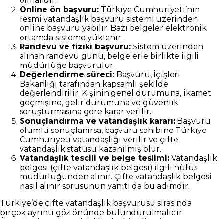
olmalıdır.
Online ön başvuru:
Türkiye Cumhuriyeti’nin
resmi vatandaşlık başvuru sistemi üzerinden
online başvuru yapılır. Bazı belgeler elektronik
ortamda sisteme yüklenir.
Randevu ve fiziki başvuru:
Sistem üzerinden
alınan randevu günü, belgelerle birlikte ilgili
müdürlüğe başvurulur.
Değerlendirme süreci:
Başvuru, İçişleri
Bakanlığı tarafından kapsamlı şekilde
değerlendirilir. Kişinin genel durumuna, ikamet
geçmişine, gelir durumuna ve güvenlik
soruşturmasına göre karar verilir.
Sonuçlandırma ve vatandaşlık kararı:
Başvuru
olumlu sonuçlanırsa, başvuru sahibine Türkiye
Cumhuriyeti vatandaşlığı verilir ve çifte
vatandaşlık statüsü kazanılmış olur.
Vatandaşlık tescili ve belge teslimi:
Vatandaşlık
belgesi (çifte vatandaşlık belgesi) ilgili nüfus
müdürlüğünden alınır. Çifte vatandaşlık belgesi
nasıl alınır sorusunun yanıtı da bu adımdır.
Türkiye’de çifte vatandaşlık başvurusu sırasında
birçok ayrıntı göz önünde bulundurulmalıdır.